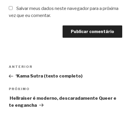
Salvar meus dados neste navegador para a próxima
vez que eu comentar.
Navegação
Post
ANTERIOR
de
anterior
‘Kama Sutra (texto completo)
Post
Próximo
PRÓXIMO
post
Hellraiser é moderno, descaradamente Queer e
te engancha