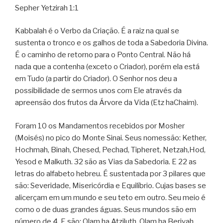
Sepher Yetzirah 1:1
Kabbalah é o Verbo da Criação. É a raiz na qual se
sustenta o tronco e os galhos de toda a Sabedoria Divina.
É o caminho de retorno para o Ponto Central. Não há
nada que a contenha (exceto o Criador), porém ela está
em Tudo (a partir do Criador). O Senhor nos deu a
possibilidade de sermos unos com Ele através da
apreensão dos frutos da Árvore da Vida (Etz haChaim).
Foram 10 os Mandamentos recebidos por Mosher
(Moisés) no pico do Monte Sinai. Seus nomessão: Kether,
Hochmah, Binah, Chesed, Pechad, Tipheret, Netzah,Hod,
Yesod e Malkuth. 32 são as Vias da Sabedoria. E 22 as
letras do alfabeto hebreu. É sustentada por 3 pilares que
são: Severidade, Misericórdia e Equilíbrio. Cujas bases se
alicerçam em um mundo e seu teto em outro. Seu meio é
como o de duas grandes águas. Seus mundos são em
número de 4. E são: Olam ha Atziluth, Olam ha Beriyah,