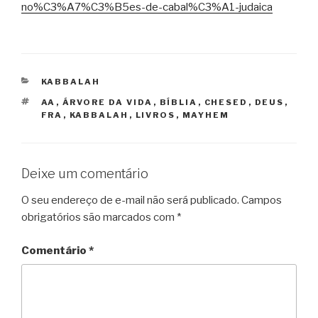
no%C3%A7%C3%B5es-de-cabal%C3%A1-judaica
CATEGORIAS
KABBALAH
TAGS
AA
,
ÁRVORE DA VIDA
,
BÍBLIA
,
CHESED
,
DEUS
,
FRA
,
KABBALAH
,
LIVROS
,
MAYHEM
Deixe um comentário
O seu endereço de e-mail não será publicado.
Campos
obrigatórios são marcados com
*
Comentário
*