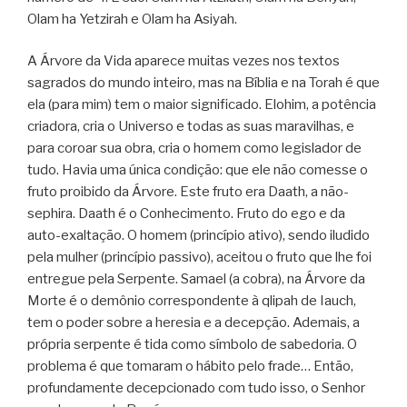
Olam ha Yetzirah e Olam ha Asiyah.
A Árvore da Vida aparece muitas vezes nos textos
sagrados do mundo inteiro, mas na Bíblia e na Torah é que
ela (para mim) tem o maior significado. Elohim, a potência
criadora, cria o Universo e todas as suas maravilhas, e
para coroar sua obra, cria o homem como legislador de
tudo. Havia uma única condição: que ele não comesse o
fruto proibido da Árvore. Este fruto era Daath, a não-
sephira. Daath é o Conhecimento. Fruto do ego e da
auto-exaltação. O homem (princípio ativo), sendo iludido
pela mulher (princípio passivo), aceitou o fruto que lhe foi
entregue pela Serpente. Samael (a cobra), na Árvore da
Morte é o demônio correspondente à qlipah de Iauch,
tem o poder sobre a heresia e a decepção. Ademais, a
própria serpente é tida como símbolo de sabedoria. O
problema é que tomaram o hábito pelo frade… Então,
profundamente decepcionado com tudo isso, o Senhor