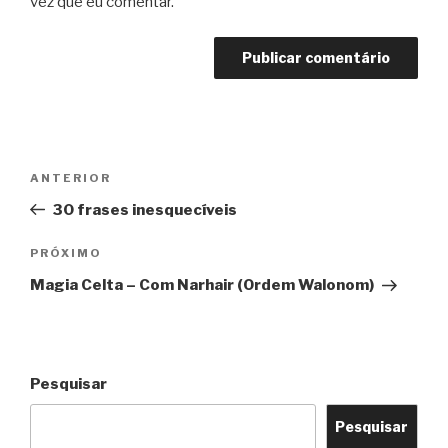
vez que eu comentar.
Navegação
Post
ANTERIOR
de
anterior
30 frases inesquecíveis
Post
Próximo
PRÓXIMO
post
Magia Celta – Com Narhair (Ordem Walonom)
Pesquisar
Pesquisar