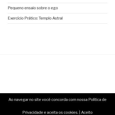
Pequeno ensaio sobre o ego
Exercício Prático: Templo Astral
Ao navegar no site você concorda com nossa Política de
Copyright © Ministério da Magia. Todos os direitos
reservados.
Privacidade e aceita os cookies.
|
Aceito