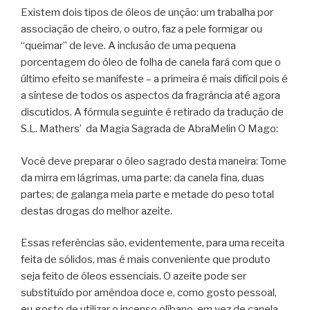
Existem dois tipos de óleos de unção: um trabalha por
associação de cheiro, o outro, faz a pele formigar ou
“queimar” de leve. A inclusão de uma pequena
porcentagem do óleo de folha de canela fará com que o
último efeito se manifeste – a primeira é mais difícil pois é
a síntese de todos os aspectos da fragrância até agora
discutidos. A fórmula seguinte é retirado da tradução de
S.L. Mathers’ da Magia Sagrada de AbraMelin O Mago:
Você deve preparar o óleo sagrado desta maneira: Tome
da mirra em lágrimas, uma parte; da canela fina, duas
partes; de galanga meia parte e metade do peso total
destas drogas do melhor azeite.
Essas referências são, evidentemente, para uma receita
feita de sólidos, mas é mais conveniente que produto
seja feito de óleos essenciais. O azeite pode ser
substituído por amêndoa doce e, como gosto pessoal,
eu gosto de utilizar o incenso olíbano, em vez de canela,