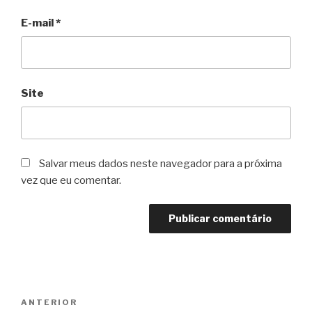
E-mail
*
Site
Salvar meus dados neste navegador para a próxima
vez que eu comentar.
Navegação
Post
ANTERIOR