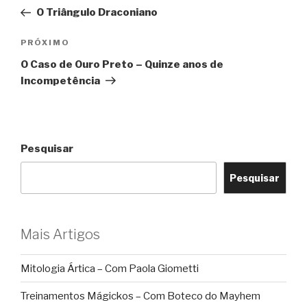
de
anterior
O Triângulo Draconiano
Post
Próximo
PRÓXIMO
post
O Caso de Ouro Preto – Quinze anos de
Incompetência
Pesquisar
Pesquisar
Mais Artigos
Mitologia Ártica – Com Paola Giometti
Treinamentos Mágickos – Com Boteco do Mayhem