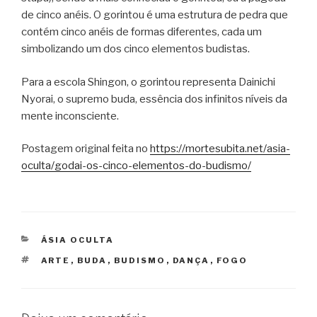
de cinco anéis. O gorintou é uma estrutura de pedra que
contém cinco anéis de formas diferentes, cada um
simbolizando um dos cinco elementos budistas.
Para a escola Shingon, o gorintou representa Dainichi
Nyorai, o supremo buda, essência dos infinitos níveis da
mente inconsciente.
Postagem original feita no
https://mortesubita.net/asia-
oculta/godai-os-cinco-elementos-do-budismo/
CATEGORIAS
ÁSIA OCULTA
TAGS
ARTE
,
BUDA
,
BUDISMO
,
DANÇA
,
FOGO