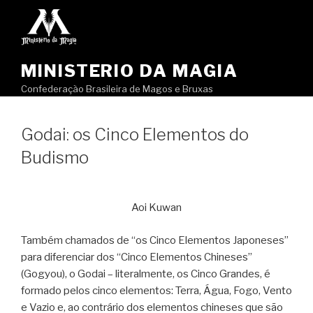
Pular
para
o
conteúdo
MINISTERIO DA MAGIA
Confederação Brasileira de Magos e Bruxas
Godai: os Cinco Elementos do
Budismo
Aoi Kuwan
Também chamados de “os Cinco Elementos Japoneses”
para diferenciar dos “Cinco Elementos Chineses”
(Gogyou), o Godai – literalmente, os Cinco Grandes, é
formado pelos cinco elementos: Terra, Água, Fogo, Vento
e Vazio e, ao contrário dos elementos chineses que são