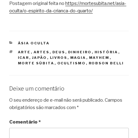
Postagem original feita no
https://mortesubita.net/asia-
oculta/o-espirito-da-crianca-do-quarto/
CATEGORIAS
ÁSIA OCULTA
TAGS
ARTE
,
ARTES
,
DEUS
,
DINHEIRO
,
HISTÓRIA
,
ICAR
,
JAPÃO
,
LIVROS
,
MAGIA
,
MAYHEM
,
MORTE SÚBITA
,
OCULTISMO
,
ROBSON BELLI
Deixe um comentário
O seu endereço de e-mail não será publicado.
Campos
obrigatórios são marcados com
*
Comentário
*