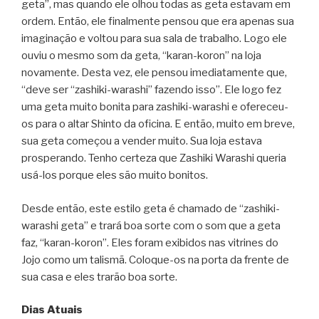
geta”, mas quando ele olhou todas as geta estavam em
ordem. Então, ele finalmente pensou que era apenas sua
imaginação e voltou para sua sala de trabalho. Logo ele
ouviu o mesmo som da geta, “karan-koron” na loja
novamente. Desta vez, ele pensou imediatamente que,
“deve ser “zashiki-warashi” fazendo isso”. Ele logo fez
uma geta muito bonita para zashiki-warashi e ofereceu-
os para o altar Shinto da oficina. E então, muito em breve,
sua geta começou a vender muito. Sua loja estava
prosperando. Tenho certeza que Zashiki Warashi queria
usá-los porque eles são muito bonitos.
Desde então, este estilo geta é chamado de “zashiki-
warashi geta” e trará boa sorte com o som que a geta
faz, “karan-koron”. Eles foram exibidos nas vitrines do
Jojo como um talismã. Coloque-os na porta da frente de
sua casa e eles trarão boa sorte.
Dias Atuais