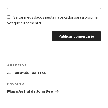
Salvar meus dados neste navegador para a próxima
vez que eu comentar.
Navegação
Post
ANTERIOR
de
anterior
Talismãs Taoistas
Post
Próximo
PRÓXIMO
post
Mapa Astral de John Dee