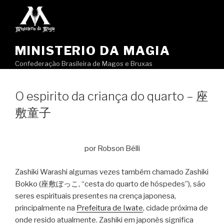
Pular
para
o
conteúdo
MINISTERIO DA MAGIA
Confederação Brasileira de Magos e Bruxas
O espirito da criança do quarto – 座
敷童子
por Robson Bélli
Zashiki Warashi algumas vezes também chamado Zashiki
Bokko (座敷ぼっこ, “cesta do quarto de hóspedes”), são
seres espirituais presentes na crença japonesa,
principalmente na
Prefeitura de Iwate
, cidade próxima de
onde resido atualmente. Zashiki em japonês significa