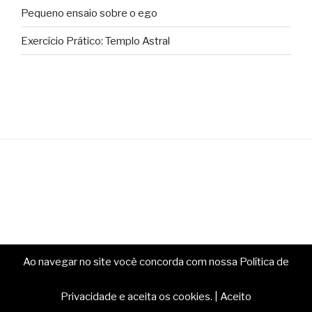
Pequeno ensaio sobre o ego
Exercício Prático: Templo Astral
Ao navegar no site você concorda com nossa Política de
Copyright © Ministério da Magia. Todos os direitos
reservados.
Privacidade e aceita os cookies.
|
Aceito