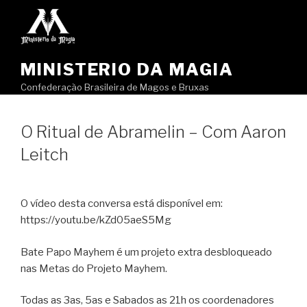
Pular
para
o
conteúdo
MINISTERIO DA MAGIA
Confederação Brasileira de Magos e Bruxas
O Ritual de Abramelin – Com Aaron
Leitch
O vídeo desta conversa está disponível em:
https://youtu.be/kZd05aeS5Mg
Bate Papo Mayhem é um projeto extra desbloqueado
nas Metas do Projeto Mayhem.
Todas as 3as, 5as e Sabados as 21h os coordenadores