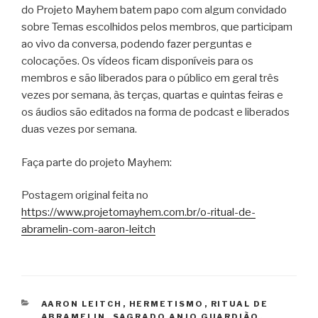
do Projeto Mayhem batem papo com algum convidado
sobre Temas escolhidos pelos membros, que participam
ao vivo da conversa, podendo fazer perguntas e
colocações. Os vídeos ficam disponíveis para os
membros e são liberados para o público em geral três
vezes por semana, às terças, quartas e quintas feiras e
os áudios são editados na forma de podcast e liberados
duas vezes por semana.
Faça parte do projeto Mayhem:
Postagem original feita no
https://www.projetomayhem.com.br/o-ritual-de-
abramelin-com-aaron-leitch
CATEGORIAS
AARON LEITCH
,
HERMETISMO
,
RITUAL DE
ABRAMELIN
,
SAGRADO ANJO GUARDIÃO
,