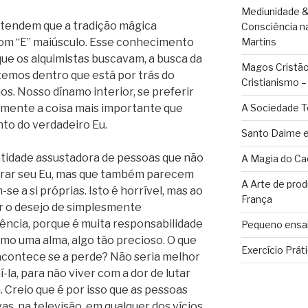
Mediunidade &
tendem que a tradição mágica
Consciência n
com “E” maiúsculo. Esse conhecimento
Martins
ue os alquimistas buscavam, a busca da
Magos Cristãos
 temos dentro que está por trás do
Cristianismo 
os. Nosso dínamo interior, se preferir
armente a coisa mais importante que
A Sociedade T
to do verdadeiro Eu.
Santo Daime e
tidade assustadora de pessoas que não
A Magia do Ca
orar seu Eu, mas que também parecem
A Arte de pro
se a si próprias. Isto é horrível, mas ao
França
 o desejo de simplesmente
ência, porque é muita responsabilidade
Pequeno ensai
omo uma alma, algo tão precioso. O que
Exercício Prát
acontece se a perde? Não seria melhor
í-la, para não viver com a dor de lutar
. Creio que é por isso que as pessoas
s, na televisão, em qualquer dos vícios