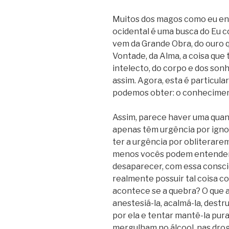
Muitos dos magos como eu en
ocidental é uma busca do Eu 
vem da Grande Obra, do ouro q
Vontade, da Alma, a coisa que
intelecto, do corpo e dos sonh
assim. Agora, esta é particul
podemos obter: o conhecimen
Assim, parece haver uma quan
apenas têm urgência por ign
ter a urgência por obliterarem-
menos vocês podem entender
desaparecer, com essa consci
realmente possuir tal coisa c
acontece se a quebra? O que 
anestesiá-la, acalmá-la, destru
por ela e tentar mantê-la pura
mergulham no álcool, nas droga