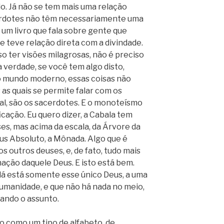
o. Já não se tem mais uma relação
cerdotes não têm necessariamente uma
 um livro que fala sobre gente que
e teve relação direta com a divindade.
o ter visões milagrosas, não é preciso
 verdade, se você tem algo disto,
o mundo moderno, essas coisas não
as quais se permite falar com os
al, são os sacerdotes. E o monoteísmo
icação. Eu quero dizer, a Cabala tem
s, mas acima da escala, da Árvore da
eus Absoluto, a Mônada. Algo que é
 os outros deuses, e, de fato, tudo mais
ação daquele Deus. E isto está bem.
lá está somente esse único Deus, a uma
humanidade, e que não há nada no meio,
cando o assunto.
o como um tipo de alfabeto, de