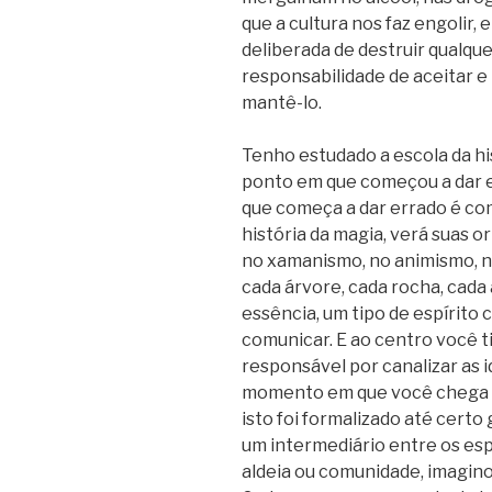
que a cultura nos faz engolir,
deliberada de destruir qualqu
responsabilidade de aceitar e 
mantê-lo.
Tenho estudado a escola da h
ponto em que começou a dar 
que começa a dar errado é com
história da magia, verá suas o
no xamanismo, no animismo, na
cada árvore, cada rocha, cada 
essência, um tipo de espírito
comunicar. E ao centro você ti
responsável por canalizar as i
momento em que você chega às 
isto foi formalizado até cert
um intermediário entre os esp
aldeia ou comunidade, imagino,