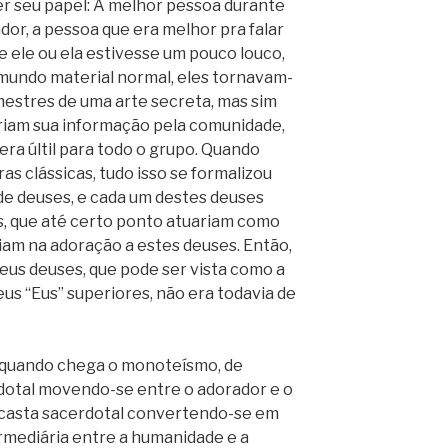
er seu papel: A melhor pessoa durante
or, a pessoa que era melhor pra falar
e ele ou ela estivesse um pouco louco,
undo material normal, eles tornavam-
mestres de uma arte secreta, mas sim
iam sua informação pela comunidade,
era últil para todo o grupo. Quando
s clássicas, tudo isso se formalizou
e deuses, e cada um destes deuses
s, que até certo ponto atuariam como
riam na adoração a estes deuses. Então,
eus deuses, que pode ser vista como a
us “Eus” superiores, não era todavia de
 quando chega o monoteísmo, de
otal movendo-se entre o adorador e o
 casta sacerdotal convertendo-se em
rmediária entre a humanidade e a