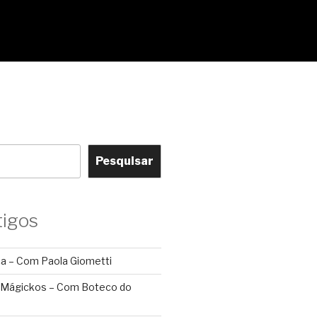
Pesquisar
tigos
ca – Com Paola Giometti
 Mágickos – Com Boteco do