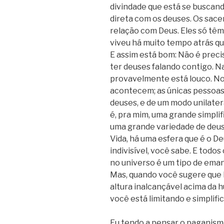
divindade que está se buscand
direta com os deuses. Os sa
relação com Deus. Eles só têm
viveu há muito tempo atrás qu
E assim está bom: Não é precis
ter deuses falando contigo. Na
provavelmente está louco. N
acontecem; as únicas pessoas 
deuses, e de um modo unilater
é, pra mim, uma grande simplif
uma grande variedade de deuse
Vida, há uma esfera que é o D
indivisível, você sabe. E todos
no universo é um tipo de eman
Mas, quando você sugere que 
altura inalcançável acima da 
você está limitando e simplifi
Eu tendo a pensar o paganism