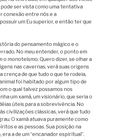
 e pode ser vista como uma tentativa
er conexão entre nós e a
possuir um Eu superior, e então ter que
istória do pensamento mágico e o
errado. No meu entender, o ponto em
 o monoteísmo. Quero dizer, se olhar a
rigens nas cavernas, verá suas origens
 crença de que tudo o que te rodeia,
animal foi habitado por algum tipo de
 com o qual talvez possamos nos
nha um xamã, um visionário, que seria o
déias úteis para a sobrevivência. No
civilizações clássicas, verá que tudo
o grau. O xamã atuava puramente como
íritos e as pessoas. Sua posição na
 era a de um “encanador espiritual”.