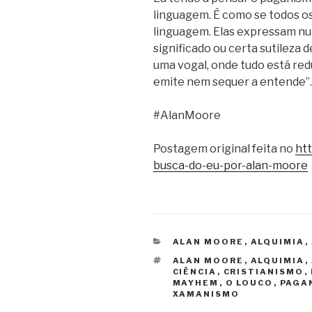
linguagem. É como se todos o
linguagem. Elas expressam nu
significado ou certa sutileza 
uma vogal, onde tudo está red
emite nem sequer a entende”.
#AlanMoore
Postagem original feita no
ht
busca-do-eu-por-alan-moore
CATEGORIAS
ALAN MOORE
,
ALQUIMIA
,
TAGS
ALAN MOORE
,
ALQUIMIA
,
CIÊNCIA
,
CRISTIANISMO
,
MAYHEM
,
O LOUCO
,
PAGA
XAMANISMO