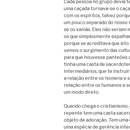
Cada pessoa no grupo devia t
uma caçada tornava-se o caçad
com os espíritos, talvez porqu
um pouco separado do nosso m
se os xamãs. Eles não seriam 
os que simplesmente espalhar
porque se acreditava que isto 
vemos o surgimento das cultura
para que houvesse panteões d
tinha uma casta de sacerdote
intermediários, que te instrui
a relação entre os homens e s
relação entre os humanos e se
um modo direto.
Quando chega o cristianismo,
repente tem uma casta sacerd
objeto de adoração. Tem uma
uma espécie de gerência inte