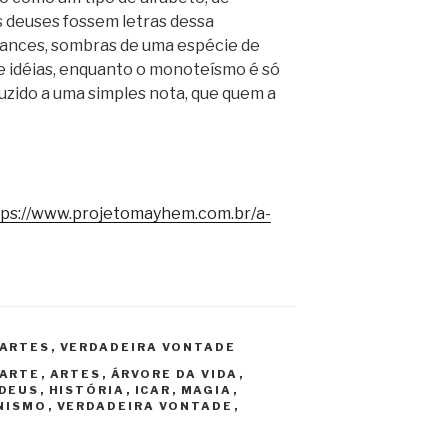
s deuses fossem letras dessa
ances, sombras de uma espécie de
de idéias, enquanto o monoteísmo é só
uzido a uma simples nota, que quem a
tps://www.projetomayhem.com.br/a-
ARTES
,
VERDADEIRA VONTADE
ARTE
,
ARTES
,
ÁRVORE DA VIDA
,
DEUS
,
HISTÓRIA
,
ICAR
,
MAGIA
,
NISMO
,
VERDADEIRA VONTADE
,