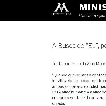
Pular
MINI
para
o
Confederação 
conteúdo
A Busca do “Eu”, p
Texto poderoso do Alan Moore,
“Quando cumprimos a vontade
inevitavelmente cumprindo co
ambas as coisas são indistingu
UMA alma humana: é a alma do 
cumprir a vontade do universo,
errada.