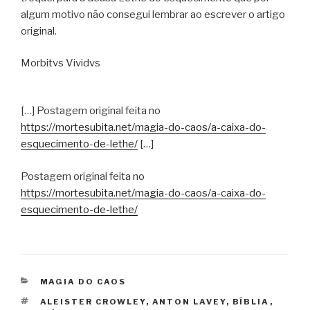
algum motivo não consegui lembrar ao escrever o artigo
original.
Morbitvs Vividvs
[…] Postagem original feita no
https://mortesubita.net/magia-do-caos/a-caixa-do-
esquecimento-de-lethe/
[…]
Postagem original feita no
https://mortesubita.net/magia-do-caos/a-caixa-do-
esquecimento-de-lethe/
CATEGORIAS
MAGIA DO CAOS
TAGS
ALEISTER CROWLEY
,
ANTON LAVEY
,
BÍBLIA
,