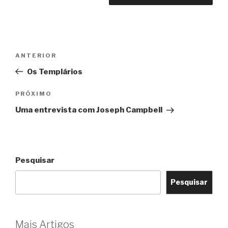
Navegação
Post
ANTERIOR
de
anterior
Os Templários
Post
Próximo
PRÓXIMO
post
Uma entrevista com Joseph Campbell
Pesquisar
Pesquisar
Mais Artigos