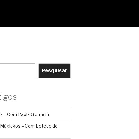
Pesquisar
tigos
ca – Com Paola Giometti
 Mágickos – Com Boteco do