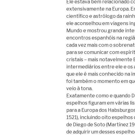
Ele estava bem relacionado co
extensivamente na Europa. Em
científico e astrólogo da rainh
ele aconselhou em viagens in
Mundo e mostrou grande inter
encontros espanhóis na regiã
cada vez mais com o sobrenatu
para se comunicar com espírit
cristais – mais notavelmente 
intermediários entre ele e os 
que ele é mais conhecido na 
foi também o momento em que 
veio à tona.
Exatamente como e quando De
espelhos figuram em várias lis
para a Europa dos Habsburgos
1521), incluindo oito espelhos
de Diego de Soto (Martínez 199
de adquirir um desses espelho