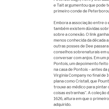
e Tait argumentou que pode te
primeiro conde de Peterboro
Embora a associação entre o 
também existem dúvidas sobr
sobre a conexão. O link ganha
menos conhecida da década ap
outras posses de Dee passara
conselhos sobrenaturais em um
conversar com anjos. Em um p
Pontois, um depoimento feito
na casa de Pontois – antes da 
Virginia Company no final de 
plana como Cristall, que Pount
trouxe ao médico para pintar 
coisas estranhas”. A coleção d
1626, altura em que o primeir
adquirido.