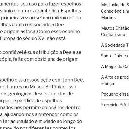
rramentas, seu uso para fazer espelhos
Mediunidade &
cínio e natureza simbólica. Espelhos
Consciência n
a primeira vez no sétimo milênio aC no
Martins
elhos como o associado a Dee
Magos Cristãos
e origem asteca. Como esse espelho
Cristianismo 
 Europa do século XVI não está
A Sociedade T
 confiável é sua atribuição a Dee e se
Santo Daime e
ópia, feita com obsidiana de origem
A Magia do Ca
A Arte de pro
espelho e sua associação com John Dee,
França
elhantes no Museu Britânico. Isso
gens geológicas desses objetos de
Pequeno ensai
corpus expandido de espelhos
Exercício Prát
onados nos permite colocá-los dentro
a, ajudando-nos a entender como os
m ter acumulado e mudado ao longo do
s movido por diferentes contextos.