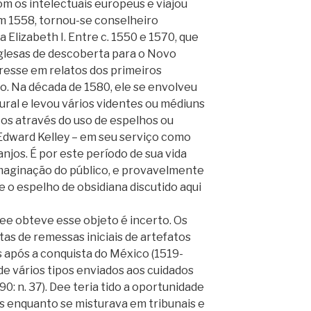
m os intelectuais europeus e viajou
 1558, tornou-se conselheiro
a Elizabeth I. Entre c. 1550 e 1570, que
glesas de descoberta para o Novo
esse em relatos dos primeiros
o. Na década de 1580, ele se envolveu
ral e levou vários videntes ou médiuns
os através do uso de espelhos ou
Edward Kelley – em seu serviço como
anjos. É por este período de sua vida
imaginação do público, e provavelmente
o espelho de obsidiana discutido aqui
e obteve esse objeto é incerto. Os
tas de remessas iniciais de artefatos
 após a conquista do México (1519-
 de vários tipos enviados aos cuidados
0: n. 37). Dee teria tido a oportunidade
s enquanto se misturava em tribunais e