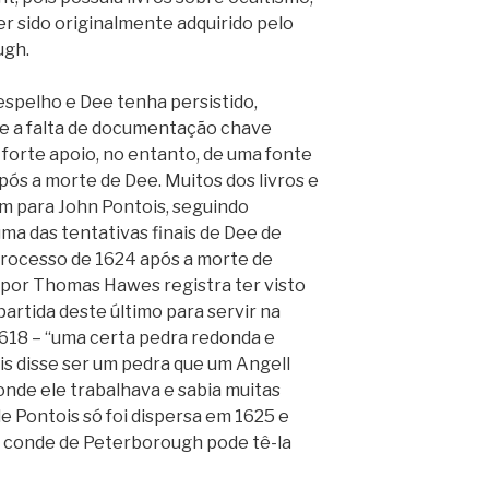
r sido originalmente adquirido pelo
ugh.
espelho e Dee tenha persistido,
e a falta de documentação chave
 forte apoio, no entanto, de uma fonte
ós a morte de Dee. Muitos dos livros e
m para John Pontois, seguindo
a das tentativas finais de Dee de
rocesso de 1624 após a morte de
 por Thomas Hawes registra ter visto
partida deste último para servir na
1618 – “uma certa pedra redonda e
is disse ser um pedra que um Angell
onde ele trabalhava e sabia muitas
e Pontois só foi dispersa em 1625 e
o conde de Peterborough pode tê-la