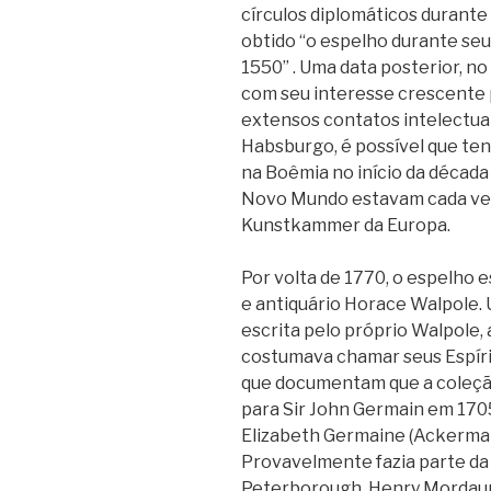
círculos diplomáticos durante 
obtido “o espelho durante se
1550” . Uma data posterior, n
com seu interesse crescente
extensos contatos intelectua
Habsburgo, é possível que ten
na Boêmia no início da década
Novo Mundo estavam cada vez
Kunstkammer da Europa.
Por volta de 1770, o espelho 
e antiquário Horace Walpole. 
escrita pelo próprio Walpole, 
costumava chamar seus Espíri
que documentam que a coleçã
para Sir John Germain em 170
Elizabeth Germaine (Ackerma
Provavelmente fazia parte da
Peterborough, Henry Mordaunt,