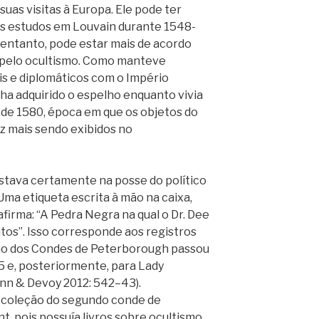
suas visitas à Europa. Ele pode ter
us estudos em Louvain durante 1548-
o entanto, pode estar mais de acordo
 pelo ocultismo. Como manteve
is e diplomáticos com o Império
ha adquirido o espelho enquanto vivia
 de 1580, época em que os objetos do
 mais sendo exibidos no
estava certamente na posse do político
Uma etiqueta escrita à mão na caixa,
afirma: “A Pedra Negra na qual o Dr. Dee
tos”. Isso corresponde aos registros
o dos Condes de Peterborough passou
5 e, posteriormente, para Lady
nn & Devoy 2012: 542–43).
 coleção do segundo conde de
 pois possuía livros sobre ocultismo,