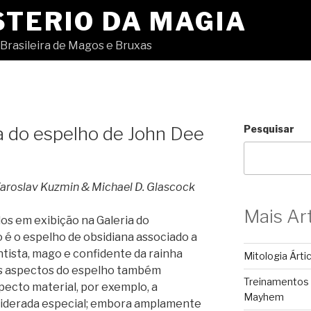
STERIO DA MAGIA
Brasileira de Magos e Bruxas
a do espelho de John Dee
Pesquisar
 Yaroslav Kuzmin & Michael D. Glascock
Mais Ar
os em exibição na Galeria do
 é o espelho de obsidiana associado a
tista, mago e confidente da rainha
Mitologia Árti
ros aspectos do espelho também
Treinamentos
cto material, por exemplo, a
Mayhem
siderada especial; embora amplamente