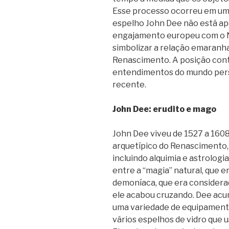
Esse processo ocorreu em um p
espelho John Dee não está a
engajamento europeu com o 
simbolizar a relação emaranha
Renascimento. A posição cont
entendimentos do mundo persi
recente.
John Dee: erudito e mago
John Dee viveu de 1527 a 1608
arquetípico do Renascimento,
incluindo alquimia e astrologi
entre a “magia” natural, que e
demoníaca, que era considera
ele acabou cruzando. Dee acu
uma variedade de equipament
vários espelhos de vidro que 