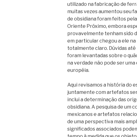
utilizado na fabricação de fe
muitas vezes aumentou seu fas
de obsidiana foram feitos pel
Oriente Próximo, embora esp
provavelmente tenham sido d
em particular chegou a ele na
totalmente claro. Dúvidas até
foram levantadas sobre o quão
na verdade não pode ser uma c
européia.
Aqui revisamos a história do 
juntamente com artefatos sem
inclui a determinação das ori
obsidiana. A pesquisa de um 
mexicanos e artefatos relaci
de uma perspectiva mais ampl
significados associados pode
tempo à medida que os objeto