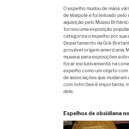
O espelho mudou de mãos vári
de Walpole e foi leiloado pel
aquisição pelo Museu Britâni
tornou uma exposição popular
categoriza o espelho por sua
Departamento da Grã-Bretanha
provável origem americana. M
museus para exposições sobre 
focar exclusivamente na conex
espelho como um objeto com 
de associações que mudaram ao
com John Dee é importante, ma
dele.
Espelhos de obsidiana n