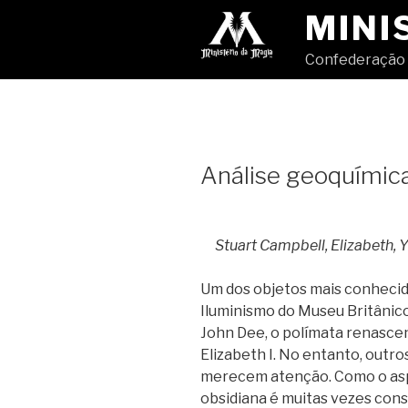
Pular
MINI
para
o
Confederação 
conteúdo
Análise geoquímic
Stuart Campbell, Elizabeth,
Um dos objetos mais conhecid
Iluminismo do Museu Britânico
John Dee, o polímata renascen
Elizabeth I. No entanto, out
merecem atenção. Como o aspe
obsidiana é muitas vezes con