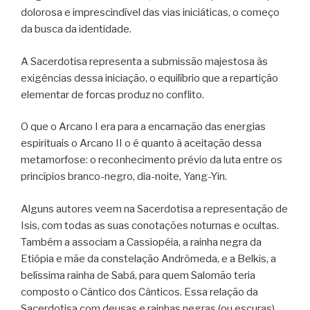
dolorosa e imprescindível das vias iniciáticas, o começo
da busca da identidade.
A Sacerdotisa representa a submissão majestosa às
exigências dessa iniciação, o equilíbrio que a repartição
elementar de forcas produz no conflito.
O que o Arcano I era para a encarnação das energias
espirituais o Arcano II o é quanto à aceitação dessa
metamorfose: o reconhecimento prévio da luta entre os
princípios branco-negro, dia-noite, Yang-Yin.
Alguns autores veem na Sacerdotisa a representação de
Isis, com todas as suas conotações noturnas e ocultas.
Também a associam a Cassiopéia, a rainha negra da
Etiópia e mãe da constelação Andrômeda, e a Belkis, a
belíssima rainha de Sabá, para quem Salomão teria
composto o Cântico dos Cânticos. Essa relação da
Sacerdotisa com deusas e rainhas negras (ou escuras)