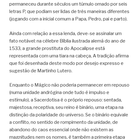
permaneceu durante séculos um túmulo ornado por seis
letras P, que podiam ser lidas de três maneiras diferentes
(jogando com a inicial comum a Papa, Pedro, pai e parto).
Ainda com relação a essa lenda, deve-se assinalar um
fato notável: na célebre Bíblia ilustrada alemã do ano de
1533, a grande prostituta do Apocalipse está
representada com uma tiara na cabeça, A tradição afirma
que foi desenhada deste modo por desejo expresso e
sugestão de Martinho Lutero.
Enquanto o Mágico não poderia permanecer em repouso
(numa unidade andrógina onde tudo é impulso e
estímulo), a Sacerdotisa é o próprio repouso: sentada,
majestosa, receptiva, seu reino é binário, uma etapa na
distinção da polaridade do universo. Se o binário equivale
a conflito, no sentido de rompimento da unidade, de
abandono do caos essencial onde não existem as
magnitudes nem os nomes, é também a primeira etapa