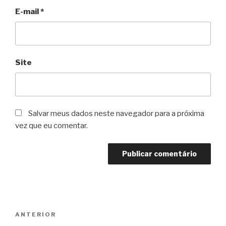
E-mail
*
Site
Salvar meus dados neste navegador para a próxima
vez que eu comentar.
Navegação
Post
ANTERIOR
de