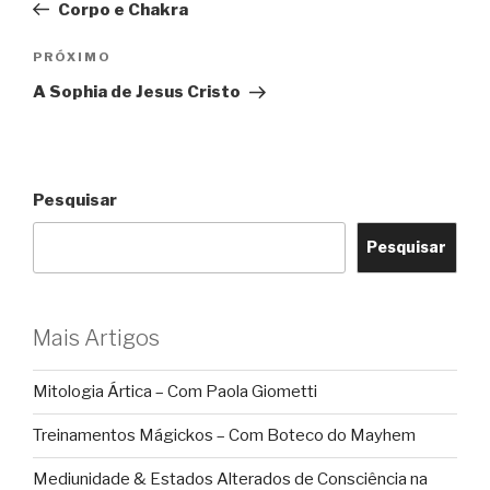
anterior
Corpo e Chakra
Post
Próximo
PRÓXIMO
post
A Sophia de Jesus Cristo
Pesquisar
Pesquisar
Mais Artigos
Mitologia Ártica – Com Paola Giometti
Treinamentos Mágickos – Com Boteco do Mayhem
Mediunidade & Estados Alterados de Consciência na