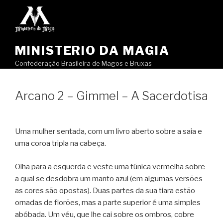
Pular
para
o
conteúdo
MINISTERIO DA MAGIA
Confederação Brasileira de Magos e Bruxas
Arcano 2 – Gimmel – A Sacerdotisa
Uma mulher sentada, com um livro aberto sobre a saia e
uma coroa tripla na cabeça.
Olha para a esquerda e veste uma túnica vermelha sobre
a qual se desdobra um manto azul (em algumas versões
as cores são opostas). Duas partes da sua tiara estão
ornadas de florões, mas a parte superior é uma simples
abóbada. Um véu, que lhe cai sobre os ombros, cobre