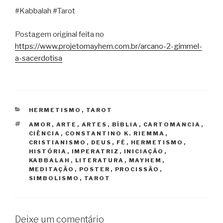
#Kabbalah #Tarot
Postagem original feita no
https://www.projetomayhem.com.br/arcano-2-gimmel-
a-sacerdotisa
CATEGORIAS
HERMETISMO
,
TAROT
TAGS
AMOR
,
ARTE
,
ARTES
,
BÍBLIA
,
CARTOMANCIA
,
CIÊNCIA
,
CONSTANTINO K. RIEMMA
,
CRISTIANISMO
,
DEUS
,
FÉ
,
HERMETISMO
,
HISTÓRIA
,
IMPERATRIZ
,
INICIAÇÃO
,
KABBALAH
,
LITERATURA
,
MAYHEM
,
MEDITAÇÃO
,
POSTER
,
PROCISSÃO
,
SIMBOLISMO
,
TAROT
Deixe um comentário