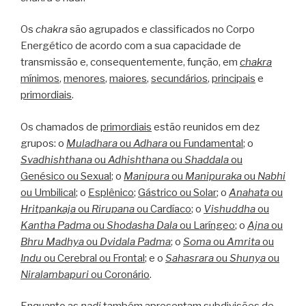
Os
chakra
são agrupados e classificados no Corpo
Energético de acordo com a sua capacidade de
transmissão e, consequentemente, função, em
chakra
mínimos
,
menores
,
maiores
,
secundários
,
principais
e
primordiais
.
Os chamados de
primordiais
estão reunidos em dez
grupos: o
Muladhara
ou
Adhara
ou Fundamental
; o
Svadhishthana
ou
Adhishthana
ou
Shaddala
ou
Genésico ou Sexual
; o
Manipura
ou
Manipuraka
ou
Nabhi
ou Umbilical
; o
Esplênico
;
Gástrico ou Solar
; o
Anahata
ou
Hritpankaja
ou
Rirupana
ou Cardíaco
; o
Vishuddha
ou
Kantha Padma
ou
Shodasha Dala
ou Laríngeo
; o
Ajna
ou
Bhru Madhya
ou
Dvidala Padma
; o
Soma
ou
Amrita
ou
Indu
ou Cerebral ou Frontal
; e o
Sahasrara
ou
Shunya
ou
Niralambapuri
ou Coronário
.