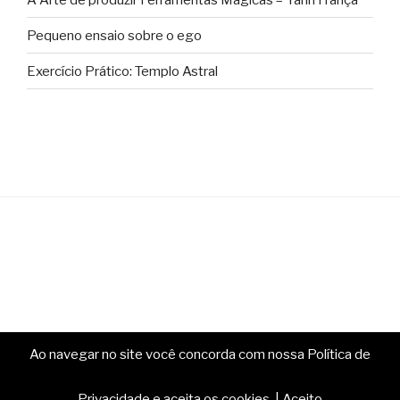
Pequeno ensaio sobre o ego
Exercício Prático: Templo Astral
Ao navegar no site você concorda com nossa Política de
Copyright © Ministério da Magia. Todos os direitos
reservados.
Privacidade e aceita os cookies.
|
Aceito