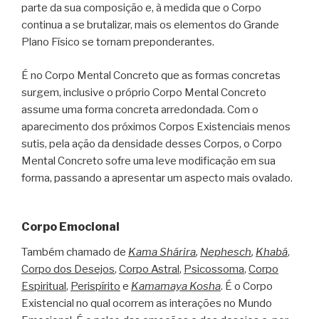
parte da sua composição e, à medida que o Corpo
continua a se brutalizar, mais os elementos do Grande
Plano Físico se tornam preponderantes.
É no Corpo Mental Concreto que as formas concretas
surgem, inclusive o próprio Corpo Mental Concreto
assume uma forma concreta arredondada. Com o
aparecimento dos próximos Corpos Existenciais menos
sutis, pela ação da densidade desses Corpos, o Corpo
Mental Concreto sofre uma leve modificação em sua
forma, passando a apresentar um aspecto mais ovalado.
Corpo Emocional
Também chamado de
Kama Shárira
,
Nephesch
,
Khabá
,
Corpo dos Desejos
,
Corpo Astral
,
Psicossoma
,
Corpo
Espiritual
,
Perispírito
e
Kamamaya Kosha
. É o Corpo
Existencial no qual ocorrem as interações no Mundo