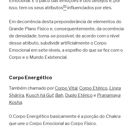
Emocional. É o palco das emoções e dos desejos e, por
[1]
isso, tem os seus atributos
influenciados por eles.
Em decorrência desta preponderância de elementos do
Grande Plano Físico e, consequentemente, da ocorrência
de densidade, torna-se possível, de acordo com o nível
desse atributo, subdividir artificialmente o Corpo
Emocional em sete níveis, a espelho do que se fez com o
Corpo e o Mundo Existencial.
Corpo Energético
Também chamado por
Corpo Vital
,
Corpo Etérico
,
Linga
Shárira
,
Kusch há Guf
,
Bah
,
Duplo Etérico
e
Pranamaya
Kosha
.
O Corpo Energético basicamente é a porção do
Chakra
que une o Corpo Emocional ao Corpo Físico.