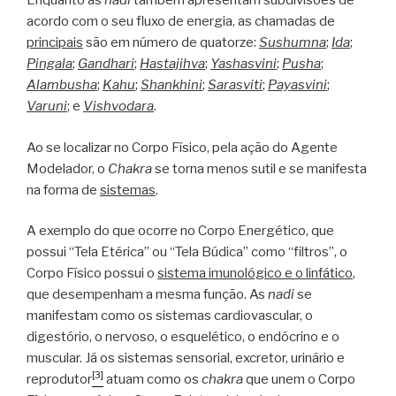
Enquanto as
nadi
também apresentam subdivisões de
acordo com o seu fluxo de energia, as chamadas de
principais
são em número de quatorze:
Sushumna
;
Ida
;
Pingala
;
Gandhari
;
Hastajihva
;
Yashasvini
;
Pusha
;
Alambusha
;
Kahu
;
Shankhini
;
Sarasviti
;
Payasvini
;
Varuni
; e
Vishvodara
.
Ao se localizar no Corpo Físico, pela ação do Agente
Modelador, o
Chakra
se torna menos sutil e se manifesta
na forma de
sistemas
.
A exemplo do que ocorre no Corpo Energético, que
possui “Tela Etérica” ou “Tela Búdica” como “filtros”, o
Corpo Físico possui o
sistema imunológico e o linfático
,
que desempenham a mesma função. As
nadi
se
manifestam como os sistemas cardiovascular, o
digestório, o nervoso, o esquelético, o endócrino e o
muscular. Já os sistemas sensorial, excretor, urinário e
[3]
reprodutor
atuam como os
chakra
que unem o Corpo