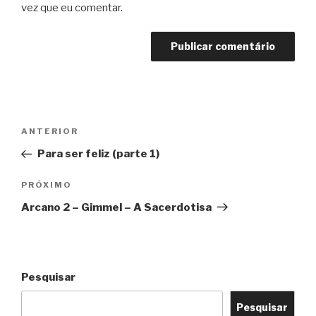
vez que eu comentar.
Navegação
Post
ANTERIOR
de
anterior
Para ser feliz (parte 1)
Post
Próximo
PRÓXIMO
post
Arcano 2 – Gimmel – A Sacerdotisa
Pesquisar
Pesquisar