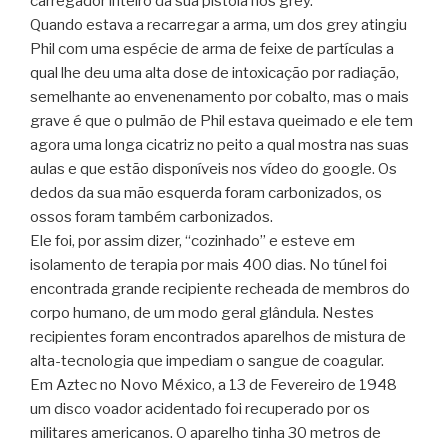
carregador inteiro da sua pistola nos grey.
Quando estava a recarregar a arma, um dos grey atingiu
Phil com uma espécie de arma de feixe de partículas a
qual lhe deu uma alta dose de intoxicação por radiação,
semelhante ao envenenamento por cobalto, mas o mais
grave é que o pulmão de Phil estava queimado e ele tem
agora uma longa cicatriz no peito a qual mostra nas suas
aulas e que estão disponíveis nos vídeo do google. Os
dedos da sua mão esquerda foram carbonizados, os
ossos foram também carbonizados.
Ele foi, por assim dizer, “cozinhado” e esteve em
isolamento de terapia por mais 400 dias. No túnel foi
encontrada grande recipiente recheada de membros do
corpo humano, de um modo geral glândula. Nestes
recipientes foram encontrados aparelhos de mistura de
alta-tecnologia que impediam o sangue de coagular.
Em Aztec no Novo México, a 13 de Fevereiro de 1948
um disco voador acidentado foi recuperado por os
militares americanos. O aparelho tinha 30 metros de