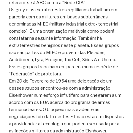
referem-se à ABC como a “Rede CIA”
Os grey e os extraterrestres reptilianos trabalham em
parceria com os militares em bases subterrâneas
denominadas MIEC (military industrial extra- terrestrial
complex). É uma organização malévola como poderá
constatar na seguinte informação. Também há
extraterrestres benignos neste planeta. Esses grupos
não são partes do MIEC e provêm das Plêiades,
Andrômeda, Lyra, Procyon, Tau Ceti, Sirius A e Ummo.
Esses grupos trabalham em parceria numa espécie de
“Federação” de protetora.
Em 20 de Fevereiro de 1954 uma delegação de um
desses grupos encontrou-se com a administração
Eisenhower num esforço infrutífero para chegarem a um
acordo com os EUA acerca do programa de armas
termonucleares. O bloqueio mais evidente às
negociações foi o fato destes ET não estarem dispostos
a providenciar a tecnologia que poderia ser usada por a
as facções militares da administração Eisnhower.