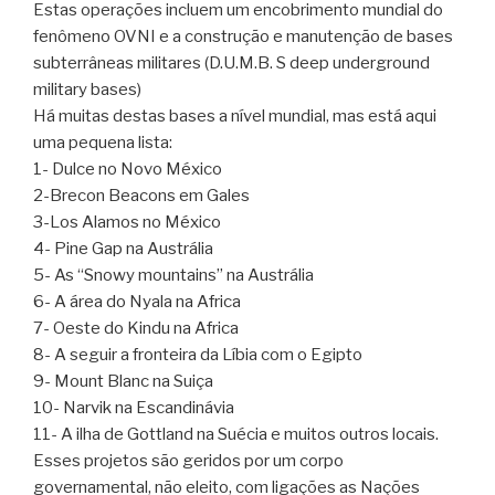
Estas operações incluem um encobrimento mundial do
fenômeno OVNI e a construção e manutenção de bases
subterrâneas militares (D.U.M.B. S deep underground
military bases)
Há muitas destas bases a nível mundial, mas está aqui
uma pequena lista:
1- Dulce no Novo México
2-Brecon Beacons em Gales
3-Los Alamos no México
4- Pine Gap na Austrália
5- As “Snowy mountains” na Austrália
6- A área do Nyala na Africa
7- Oeste do Kindu na Africa
8- A seguir a fronteira da Líbia com o Egipto
9- Mount Blanc na Suiça
10- Narvik na Escandinávia
11- A ilha de Gottland na Suécia e muitos outros locais.
Esses projetos são geridos por um corpo
governamental, não eleito, com ligações as Nações