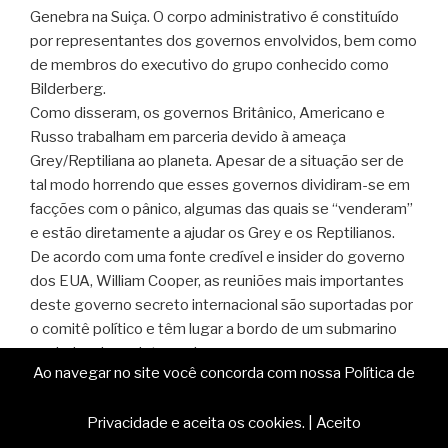
Genebra na Suiça. O corpo administrativo é constituído
por representantes dos governos envolvidos, bem como
de membros do executivo do grupo conhecido como
Bilderberg.
Como disseram, os governos Britânico, Americano e
Russo trabalham em parceria devido à ameaça
Grey/Reptiliana ao planeta. Apesar de a situação ser de
tal modo horrendo que esses governos dividiram-se em
facções com o pânico, algumas das quais se “venderam”
e estão diretamente a ajudar os Grey e os Reptilianos.
De acordo com uma fonte credível e insider do governo
dos EUA, William Cooper, as reuniões mais importantes
deste governo secreto internacional são suportadas por
o comitê político e têm lugar a bordo de um submarino
por baixo das calotas polares.
Ao navegar no site você concorda com nossa Política de
O secretismo é de tal ordem que este é o único modo de
se assegurarem que as reuniões não tenham escutas e
Privacidade e aceita os cookies.
|
Aceito
que será o único local onde irão discutir os seus maiores