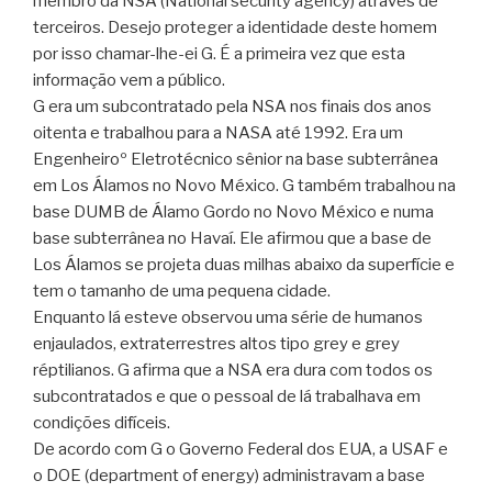
membro da NSA (National security agency) através de
terceiros. Desejo proteger a identidade deste homem
por isso chamar-lhe-ei G. É a primeira vez que esta
informação vem a público.
G era um subcontratado pela NSA nos finais dos anos
oitenta e trabalhou para a NASA até 1992. Era um
Engenheiroº Eletrotécnico sênior na base subterrânea
em Los Álamos no Novo México. G também trabalhou na
base DUMB de Álamo Gordo no Novo México e numa
base subterrânea no Havaí. Ele afirmou que a base de
Los Álamos se projeta duas milhas abaixo da superfície e
tem o tamanho de uma pequena cidade.
Enquanto lá esteve observou uma série de humanos
enjaulados, extraterrestres altos tipo grey e grey
réptilianos. G afirma que a NSA era dura com todos os
subcontratados e que o pessoal de lá trabalhava em
condições difíceis.
De acordo com G o Governo Federal dos EUA, a USAF e
o DOE (department of energy) administravam a base