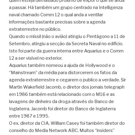
quem esteja demasiado próximo de expor o que se anda
a passar. Há também um grupo centrado na Intelligenza
naval chamado Comm 12 o qual anda a ventilar
informações bastante precisas sobre a agenda
extraterrestre no público.
Quando o míssil (não o avião) atingiu o Pentágono a 11 de
Setembro, atingiu a secção da Secreta Naval no edifício.
Isto foi parte da guerra interna entre Aquarius e o Comm
12 a ser visível no exterior.
Aquarius também nomeou a ajuda de Hollywood e o
“Mainstream” da média para distorcerem os fatos da
agenda extraterrestre e cegarem o publico a verdade. Sir
Martin Wakefield Jacomb, o diretor dos jornais telegraph
em 1986 também está relacionado com o M16 e as
lavagens de dinheiro da droga através do Banco de
Inglaterra. Jacomb foi diretor do Banco de Inglaterra
entre 1987 e 1995.
O ex. diretor da CIA, William Casey foi também diretor do
conselho do Media Network ABC. Muitos “insiders”