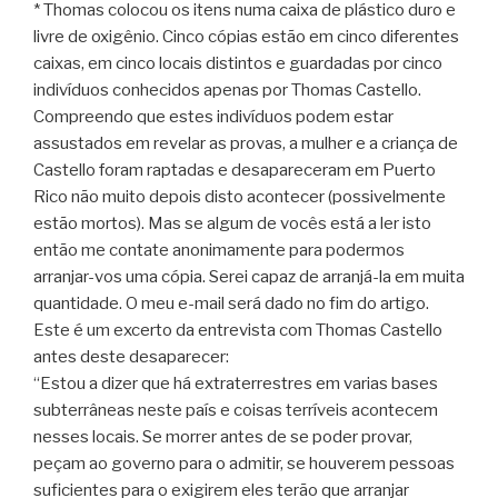
* Thomas colocou os itens numa caixa de plástico duro e
livre de oxigênio. Cinco cópias estão em cinco diferentes
caixas, em cinco locais distintos e guardadas por cinco
indivíduos conhecidos apenas por Thomas Castello.
Compreendo que estes indivíduos podem estar
assustados em revelar as provas, a mulher e a criança de
Castello foram raptadas e desapareceram em Puerto
Rico não muito depois disto acontecer (possivelmente
estão mortos). Mas se algum de vocês está a ler isto
então me contate anonimamente para podermos
arranjar-vos uma cópia. Serei capaz de arranjá-la em muita
quantidade. O meu e-mail será dado no fim do artigo.
Este é um excerto da entrevista com Thomas Castello
antes deste desaparecer:
“Estou a dizer que há extraterrestres em varias bases
subterrâneas neste país e coisas terríveis acontecem
nesses locais. Se morrer antes de se poder provar,
peçam ao governo para o admitir, se houverem pessoas
suficientes para o exigirem eles terão que arranjar