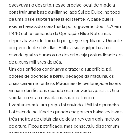
escavava no deserto, nesse preciso local, de modo a
construir uma base auxiliar no lado Sul de Dulce, no topo
de uma base subterrânea já existente. A base que já
existia havia sido construída por o governo dos EUA em
1940 sob o comando da Operação Blue Note, mas
depois havia sido tomada por grey e reptilianos. Durante
um período de dois dias, Phil e a sua equipe haviam
cavado quatro buracos no deserto cuja profundidade era
de alguns milhares de pés.
Um dos orifícios continuava a trazer a superfície, pó,
odores de podridão e partiu pedaços da máquina, os
quais caíram no orifício. Máquinas de perfuração e lasers
vinham danificadas quando eram enviados para lá. Uma
sonda foi então enviada, mas não retornou.
Eventualmente um grupo foi enviado. Phil foi o primeiro.
Foi baixado no túnel e quando chegou em baixo, estava a
três metros de distância de dois grey com dois metros
de altura. Ficou petrificado, mas conseguiu disparar um