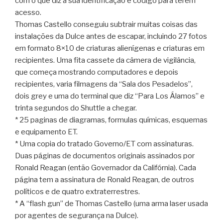
com o que diz a sua identificação e código para terem
acesso.
Thomas Castello conseguiu subtrair muitas coisas das
instalações da Dulce antes de escapar, incluindo 27 fotos
em formato 8×10 de criaturas alienígenas e criaturas em
recipientes. Uma fita cassete da câmera de vigilância,
que começa mostrando computadores e depois
recipientes, varia filmagens da “Sala dos Pesadelos”,
dois grey e uma do terminal que diz “Para Los Álamos” e
trinta segundos do Shuttle a chegar.
* 25 paginas de diagramas, formulas químicas, esquemas
e equipamento ET.
* Uma copia do tratado Governo/ET com assinaturas.
Duas páginas de documentos originais assinados por
Ronald Reagan (então Governador da Califórnia). Cada
página tem a assinatura de Ronald Reagan, de outros
políticos e de quatro extraterrestres.
* A “flash gun” de Thomas Castello (uma arma laser usada
por agentes de segurança na Dulce).