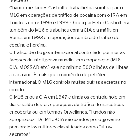
“secreto”.
Chamo-me James Casbolt e trabalhei na sombra para o
M16 em operações de tráfico de cocaína com o IRA em
Londres entre 1995 e 1999. O meu pai Peter Casbolt era
também do M16 e trabalhou com a CIA e a máfia em
Roma, em 1993 em operações sombra de tráfico de
cocaína e heroína.
O tráfico de drogas internacional controlado por muitas
facções da intelligenza mundial, em cooperação (MI6,
CIA, MOSSAD etc.) vale no mínimo 500 bilhões de Libras
a cada ano. É mais que o comércio de petróleo
internacional. O M16 controla muitas outras secretas no
mundo.
O M16 criou a CIA em 1947 e ainda os controla hoje em
dia. O saldo destas operações de tráfico de narcóticos
encoberta ou, em termos Orwelianos, “Fundos não
apropriados” Do M16/CIA são usados por o governo
para projetos militares classificados como “ultra-
secretos”