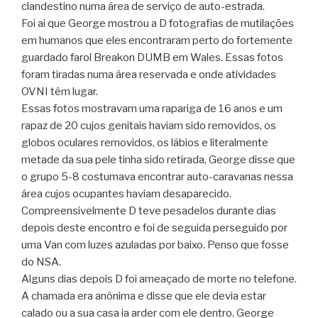
clandestino numa área de serviço de auto-estrada.
Foi ai que George mostrou a D fotografias de mutilações
em humanos que eles encontraram perto do fortemente
guardado farol Breakon DUMB em Wales. Essas fotos
foram tiradas numa área reservada e onde atividades
OVNI têm lugar.
Essas fotos mostravam uma rapariga de 16 anos e um
rapaz de 20 cujos genitais haviam sido removidos, os
globos oculares removidos, os lábios e literalmente
metade da sua pele tinha sido retirada, George disse que
o grupo 5-8 costumava encontrar auto-caravanas nessa
área cujos ocupantes haviam desaparecido.
Compreensivelmente D teve pesadelos durante dias
depois deste encontro e foi de seguida perseguido por
uma Van com luzes azuladas por baixo. Penso que fosse
do NSA.
Alguns dias depois D foi ameaçado de morte no telefone.
A chamada era anônima e disse que ele devia estar
calado ou a sua casa ia arder com ele dentro. George