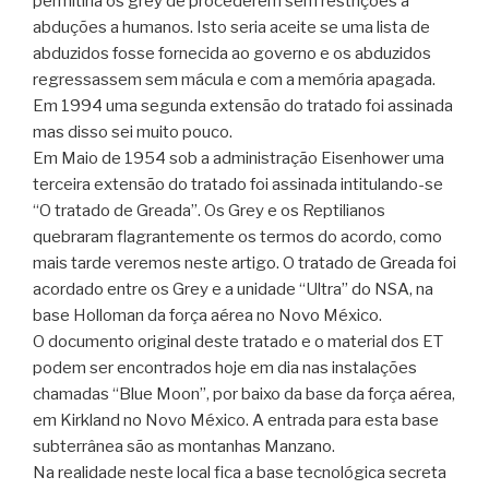
permitiria os grey de procederem sem restrições a
abduções a humanos. Isto seria aceite se uma lista de
abduzidos fosse fornecida ao governo e os abduzidos
regressassem sem mácula e com a memória apagada.
Em 1994 uma segunda extensão do tratado foi assinada
mas disso sei muito pouco.
Em Maio de 1954 sob a administração Eisenhower uma
terceira extensão do tratado foi assinada intitulando-se
“O tratado de Greada”. Os Grey e os Reptilianos
quebraram flagrantemente os termos do acordo, como
mais tarde veremos neste artigo. O tratado de Greada foi
acordado entre os Grey e a unidade “Ultra” do NSA, na
base Holloman da força aérea no Novo México.
O documento original deste tratado e o material dos ET
podem ser encontrados hoje em dia nas instalações
chamadas “Blue Moon”, por baixo da base da força aérea,
em Kirkland no Novo México. A entrada para esta base
subterrânea são as montanhas Manzano.
Na realidade neste local fica a base tecnológica secreta