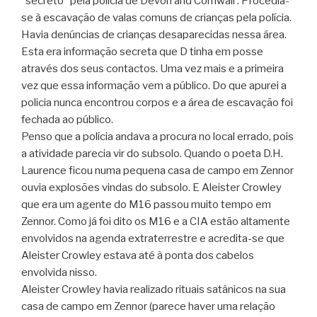
“secreto” pela polícia de Devon and Cornwall . Procedia-
se à escavação de valas comuns de crianças pela polícia.
Havia denúncias de crianças desaparecidas nessa área.
Esta era informação secreta que D tinha em posse
através dos seus contactos. Uma vez mais e a primeira
vez que essa informação vem a público. Do que apurei a
policia nunca encontrou corpos e a área de escavação foi
fechada ao público.
Penso que a polícia andava a procura no local errado, pois
a atividade parecia vir do subsolo. Quando o poeta D.H.
Laurence ficou numa pequena casa de campo em Zennor
ouvia explosões vindas do subsolo. E Aleister Crowley
que era um agente do M16 passou muito tempo em
Zennor. Como já foi dito os M16 e a CIA estão altamente
envolvidos na agenda extraterrestre e acredita-se que
Aleister Crowley estava até à ponta dos cabelos
envolvida nisso.
Aleister Crowley havia realizado rituais satânicos na sua
casa de campo em Zennor (parece haver uma relação