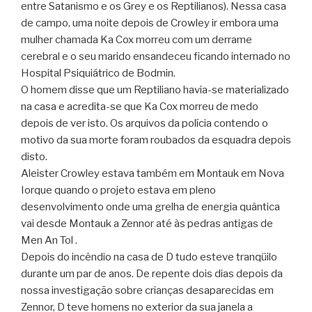
entre Satanismo e os Grey e os Reptilianos). Nessa casa
de campo, uma noite depois de Crowley ir embora uma
mulher chamada Ka Cox morreu com um derrame
cerebral e o seu marido ensandeceu ficando internado no
Hospital Psiquiátrico de Bodmin.
O homem disse que um Reptiliano havia-se materializado
na casa e acredita-se que Ka Cox morreu de medo
depois de ver isto. Os arquivos da polícia contendo o
motivo da sua morte foram roubados da esquadra depois
disto.
Aleister Crowley estava também em Montauk em Nova
Iorque quando o projeto estava em pleno
desenvolvimento onde uma grelha de energia quântica
vai desde Montauk a Zennor até às pedras antigas de
Men An Tol .
Depois do incêndio na casa de D tudo esteve tranqüilo
durante um par de anos. De repente dois dias depois da
nossa investigação sobre crianças desaparecidas em
Zennor, D teve homens no exterior da sua janela a