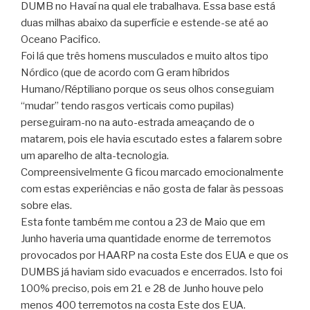
DUMB no Havaí na qual ele trabalhava. Essa base está
duas milhas abaixo da superfície e estende-se até ao
Oceano Pacifico.
Foi lá que três homens musculados e muito altos tipo
Nórdico (que de acordo com G eram híbridos
Humano/Réptiliano porque os seus olhos conseguiam
“mudar” tendo rasgos verticais como pupilas)
perseguiram-no na auto-estrada ameaçando de o
matarem, pois ele havia escutado estes a falarem sobre
um aparelho de alta-tecnologia.
Compreensivelmente G ficou marcado emocionalmente
com estas experiências e não gosta de falar às pessoas
sobre elas.
Esta fonte também me contou a 23 de Maio que em
Junho haveria uma quantidade enorme de terremotos
provocados por HAARP na costa Este dos EUA e que os
DUMBS já haviam sido evacuados e encerrados. Isto foi
100% preciso, pois em 21 e 28 de Junho houve pelo
menos 400 terremotos na costa Este dos EUA.