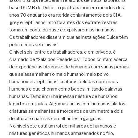
Jason Bishop) receberam relatórios de trabalhadores na
base DUMB de Dulce, o qual trabalhou em meados dos
anos 70 enquanto era gerida conjuntamente pela CIA,
grey e reptilianos. Isto foi antes dos extraterrestres
tomarem conta da base e expulsarem os humanos.
Os trabalhadores disseram que as instalações Dulce têm
pelo menos sete níveis.
O nível seis, entre os trabalhadores, e em privado, é
chamado de “Sala dos Pesadelos”. Todos contam acerca
de experiências bizarras e de humanos com varias pernas
que se assemelham o meio humano, meio polvo,
humanóides reptilianos, criaturas peludas com mãos
humanas e que choram como bebes imitando palavras
humanas. Também uma imensa mistura de humanos
lagartos em jaulas. Algumas jaulas com humanos alados,
criaturas semelhantes a morcegos de um metro a dois
de altura e criaturas semelhantes a gárgulas.
No nível sete está um rol de milhares de humanos e
misturas genéticos humanos armazenados no frio,