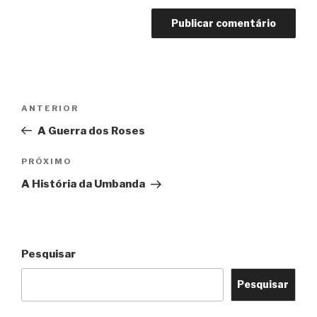
Navegação
Post
ANTERIOR
de
anterior
A Guerra dos Roses
Post
Próximo
PRÓXIMO
post
A História da Umbanda
Pesquisar
Pesquisar