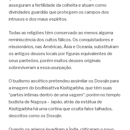
asseguram a fertilidade da colheita e atuam como
divindades guardiãs que protegem os campos dos
intrusos e dos maus espíritos.
Todas as religiões têm conservado ao menos alguma
reminiscência dos cultos fálicos. Os conquistadores e
missionários, nas Américas, Ásia e Oceania, substituíram
os antigos deuses locais por figuras equivalentes de
seus panteões, porém muitos deuses originais
sobreviveram a essa usurpação.
O budismo ascético pretendeu assimilar os Dosojin para
a imagem do bodhisattva Kisitigarbha, que têm suas
“partes intimas dentro de uma vagem”; porém no templo
budista de Nagoya – Japão, atrás da estátua de
Kisitigarbha há uma cortina que oculta falos talhados,
descritos como os Dosojin.
Quando os arianos invadiram a Índia, criticaram o povo