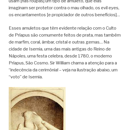
usam [nas roupas] um tipo de amuleto, que elas
imaginam ser protetor contra o mau olhado, os evil eyes,
os encantamentos [e propiciador de outros benefícios]…
Esses amuletos que têm evidente relação com o Culto
de Príapus são comumente feitos de prata, mas também
de marfim, coral, âmbar, cristal e outras gemas… Na
cidade de Isernia, uma das mais antigas do Reino de
Nápoles, uma festa celebra, desde 1780, o moderno
Príapus, São Cosmo. Sir William chama a atenção para a
“indecência da cerimônia! – veja na ilustração abaixo, um
“voto” de Isernia.