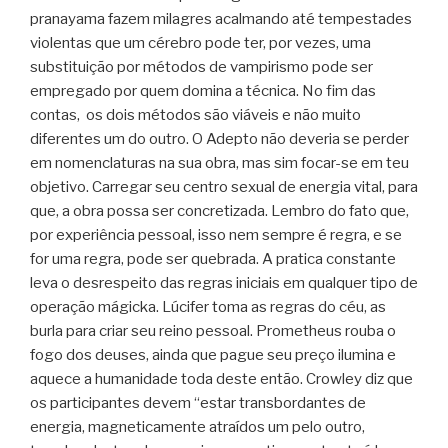
pranayama fazem milagres acalmando até tempestades
violentas que um cérebro pode ter, por vezes, uma
substituição por métodos de vampirismo pode ser
empregado por quem domina a técnica. No fim das
contas, os dois métodos são viáveis e não muito
diferentes um do outro. O Adepto não deveria se perder
em nomenclaturas na sua obra, mas sim focar-se em teu
objetivo. Carregar seu centro sexual de energia vital, para
que, a obra possa ser concretizada. Lembro do fato que,
por experiência pessoal, isso nem sempre é regra, e se
for uma regra, pode ser quebrada. A pratica constante
leva o desrespeito das regras iniciais em qualquer tipo de
operação mágicka. Lúcifer toma as regras do céu, as
burla para criar seu reino pessoal. Prometheus rouba o
fogo dos deuses, ainda que pague seu preço ilumina e
aquece a humanidade toda deste então. Crowley diz que
os participantes devem “estar transbordantes de
energia, magneticamente atraídos um pelo outro,