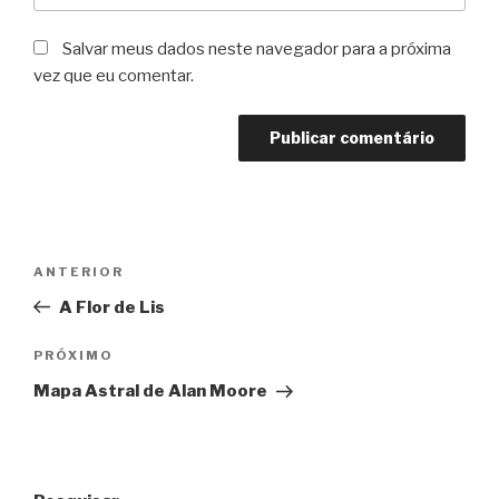
Salvar meus dados neste navegador para a próxima
vez que eu comentar.
Navegação
Post
ANTERIOR
de
anterior
A Flor de Lis
Post
Próximo
PRÓXIMO
post
Mapa Astral de Alan Moore