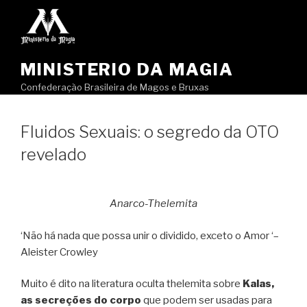
Pular
para
o
conteúdo
MINISTERIO DA MAGIA
Confederação Brasileira de Magos e Bruxas
Fluidos Sexuais: o segredo da OTO
revelado
Anarco-Thelemita
‘Não há nada que possa unir o dividido, exceto o Amor ‘–
Aleister Crowley
Muito é dito na literatura oculta thelemita sobre
Kalas,
as secreções do corpo
que podem ser usadas para