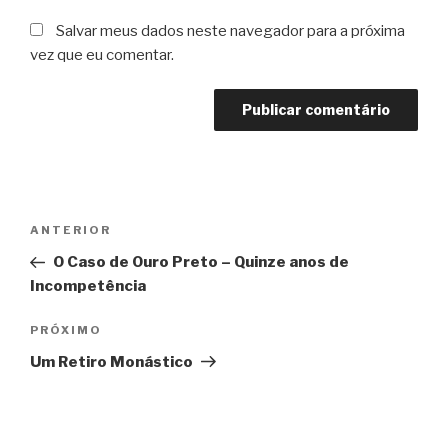
Salvar meus dados neste navegador para a próxima
vez que eu comentar.
Navegação
Post
ANTERIOR
de
anterior
O Caso de Ouro Preto – Quinze anos de
Post
Incompetência
Próximo
PRÓXIMO
post
Um Retiro Monástico