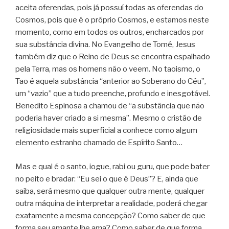
aceita oferendas, pois já possuí todas as oferendas do
Cosmos, pois que é o próprio Cosmos, e estamos neste
momento, como em todos os outros, encharcados por
sua substância divina. No Evangelho de Tomé, Jesus
também diz que o Reino de Deus se encontra espalhado
pela Terra, mas os homens não o veem. No taoismo, o
Tao é aquela substância “anterior ao Soberano do Céu”,
um “vazio” que a tudo preenche, profundo e inesgotável.
Benedito Espinosa a chamou de “a substância que não
poderia haver criado a si mesma”. Mesmo o cristão de
religiosidade mais superficial a conhece como algum
elemento estranho chamado de Espírito Santo…
Mas e qual é o santo, iogue, rabi ou guru, que pode bater
no peito e bradar: “Eu sei o que é Deus”? E, ainda que
saiba, será mesmo que qualquer outra mente, qualquer
outra máquina de interpretar a realidade, poderá chegar
exatamente a mesma concepção? Como saber de que
forma seu amante lhe ama? Como saber de que forma