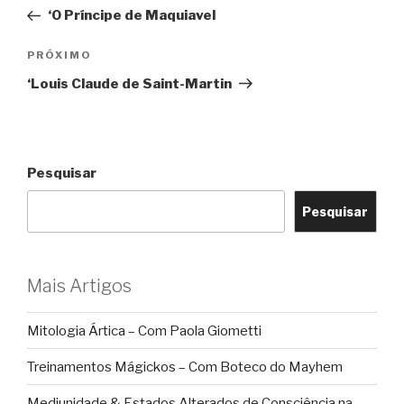
de
anterior
‘O Príncipe de Maquiavel
Post
Próximo
PRÓXIMO
post
‘Louis Claude de Saint-Martin
Pesquisar
Pesquisar
Mais Artigos
Mitologia Ártica – Com Paola Giometti
Treinamentos Mágickos – Com Boteco do Mayhem
Mediunidade & Estados Alterados de Consciência na