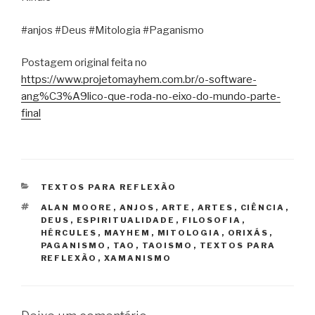
#anjos #Deus #Mitologia #Paganismo
Postagem original feita no
https://www.projetomayhem.com.br/o-software-
ang%C3%A9lico-que-roda-no-eixo-do-mundo-parte-
final
CATEGORIAS
TEXTOS PARA REFLEXÃO
TAGS
ALAN MOORE
,
ANJOS
,
ARTE
,
ARTES
,
CIÊNCIA
,
DEUS
,
ESPIRITUALIDADE
,
FILOSOFIA
,
HÉRCULES
,
MAYHEM
,
MITOLOGIA
,
ORIXÁS
,
PAGANISMO
,
TAO
,
TAOISMO
,
TEXTOS PARA
REFLEXÃO
,
XAMANISMO