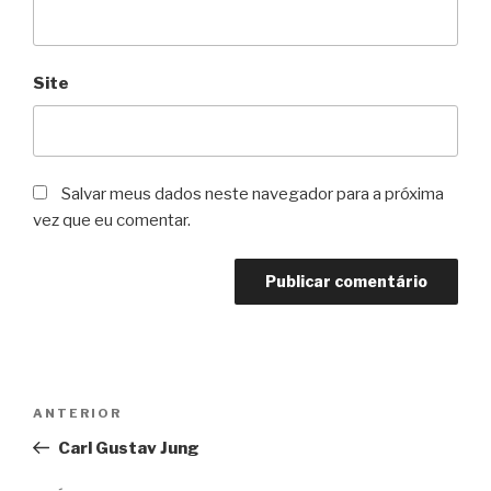
Site
Salvar meus dados neste navegador para a próxima
vez que eu comentar.
Navegação
Post
ANTERIOR
de
anterior
Carl Gustav Jung
Post