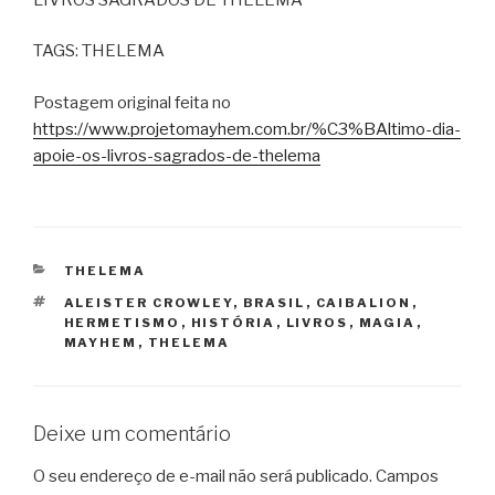
TAGS: THELEMA
Postagem original feita no
https://www.projetomayhem.com.br/%C3%BAltimo-dia-
apoie-os-livros-sagrados-de-thelema
CATEGORIAS
THELEMA
TAGS
ALEISTER CROWLEY
,
BRASIL
,
CAIBALION
,
HERMETISMO
,
HISTÓRIA
,
LIVROS
,
MAGIA
,
MAYHEM
,
THELEMA
Deixe um comentário
O seu endereço de e-mail não será publicado.
Campos