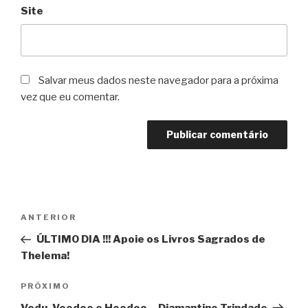
Site
Salvar meus dados neste navegador para a próxima
vez que eu comentar.
Navegação
Post
ANTERIOR
de
anterior
ÚLTIMO DIA !!! Apoie os Livros Sagrados de
Post
Thelema!
Próximo
PRÓXIMO
post
Vodu, Voodoo e Hoodoo – Diamantino Trindade