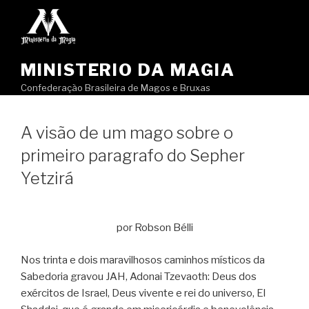
Pular
para
o
conteúdo
MINISTERIO DA MAGIA
Confederação Brasileira de Magos e Bruxas
A visão de um mago sobre o
primeiro paragrafo do Sepher
Yetzirá
por Robson Bélli
Nos trinta e dois maravilhosos caminhos místicos da
Sabedoria gravou JAH, Adonai Tzevaoth: Deus dos
exércitos de Israel, Deus vivente e rei do universo, El