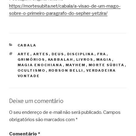
https://mortesubita.net/cabala/a-visao-de-um-mago-
sobre-o-primeiro-paragrafo-do-sepher-yetzira/
CATEGORIAS
CABALA
TAGS
ARTE
,
ARTES
,
DEUS
,
DISCIPLINA
,
FRA
,
GRIMÓRIOS
,
KABBALAH
,
LIVROS
,
MAGIA
,
MAGIA ENOCHIANA
,
MAYHEM
,
MORTE SÚBITA
,
OCULTISMO
,
ROBSON BELLI
,
VERDADEIRA
VONTADE
Deixe um comentário
O seu endereço de e-mail não será publicado.
Campos
obrigatórios são marcados com
*
Comentário
*