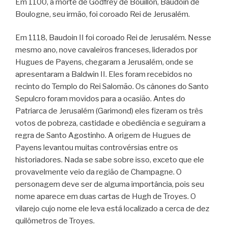
Em 1100, a morte de Godfrey de Bouillon, Baudoin de
Boulogne, seu irmão, foi coroado Rei de Jerusalém.
Em 1118, Baudoin II foi coroado Rei de Jerusalém. Nesse
mesmo ano, nove cavaleiros franceses, liderados por
Hugues de Payens, chegaram a Jerusalém, onde se
apresentaram a Baldwin II. Eles foram recebidos no
recinto do Templo do Rei Salomão. Os cânones do Santo
Sepulcro foram movidos para a ocasião. Antes do
Patriarca de Jerusalém (Garimond) eles fizeram os três
votos de pobreza, castidade e obediência e seguiram a
regra de Santo Agostinho. A origem de Hugues de
Payens levantou muitas controvérsias entre os
historiadores. Nada se sabe sobre isso, exceto que ele
provavelmente veio da região de Champagne. O
personagem deve ser de alguma importância, pois seu
nome aparece em duas cartas de Hugh de Troyes. O
vilarejo cujo nome ele leva está localizado a cerca de dez
quilômetros de Troyes.