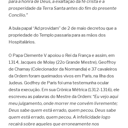
para a honra de Deus, a exaltação da fé cristã e a
prosperidade da Terra Santa antes do fim do presente
Concílio.”
A bula papal “Ad providam” de 2 de maio decretou que a
propriedade do Templo passaria para as mãos dos
Hospitalários.
O Papa Clemente V apoiou o Rei da França e assim, em
1314, Jacques de Molay (22o Grande Mestre), Geoffroy
de Charnay (Colecionador da Normandia) e 37 cavaleiros
da Ordem foram queimados vivos em Paris, na Ilha dos
Judeus. Godfrey de Paris foi uma testemunha ocular
desta execução. Em sua Crônica Métrica (1312-1316), ele
escreveu as palavras do Mestre da Ordem:
“Eu vejo aqui
meu julgamento, onde morrer me convém livremente;
Deus sabe quem está errado, quem pecou. Deus sabe
quem está errado, quem pecou. A infelicidade logo
recairá sobre aqueles que erroneamente nos