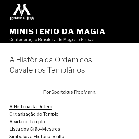
Pular
para
o
conteúdo
MINISTERIO DA MAGIA
Confederação Brasileira de Magos e Bruxas
A História da Ordem dos
Cavaleiros Templários
Por Spartakus FreeMann.
A História da Ordem
Organização do Templo
A vida no Templo
Lista dos Grão-Mestres
Símbolos e História oculta