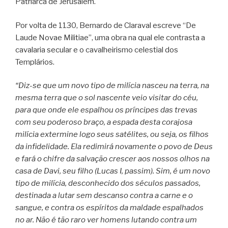
Patriarca de Jerusalém.
Por volta de 1130, Bernardo de Claraval escreve “De
Laude Novae Militiae”, uma obra na qual ele contrasta a
cavalaria secular e o cavalheirismo celestial dos
Templários.
“Diz-se que um novo tipo de milícia nasceu na terra, na
mesma terra que o sol nascente veio visitar do céu,
para que onde ele espalhou os príncipes das trevas
com seu poderoso braço, a espada desta corajosa
milícia extermine logo seus satélites, ou seja, os filhos
da infidelidade. Ela redimirá novamente o povo de Deus
e fará o chifre da salvação crescer aos nossos olhos na
casa de Davi, seu filho (Lucas I, passim). Sim, é um novo
tipo de milícia, desconhecido dos séculos passados,
destinada a lutar sem descanso contra a carne e o
sangue, e contra os espíritos da maldade espalhados
no ar. Não é tão raro ver homens lutando contra um