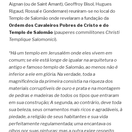
Aignan (ou de Saint Amant), Geoffroy Bisol, Hugues
Rigaud, Rossal e Gondemare) reuniram-se no local do
Templo de Salomão onde revelaram a fundação da
Ordem dos Cavaleiros Pobres de Cristo e do
Templo de Salomão
(
pauperes commilitones Christi
Templique Salomonici
).
“Há um templo em Jerusalém onde eles vivem em
comum; se ele está longe de igualar na arquitetura o
antigo e famoso templo de Salomão, ao menos não é
inferior a ele em glória. Na verdade, toda a
magnificência da primeira consistia na riqueza dos
materiais corruptíveis de ouro e prata e na montagem
de pedras e madeiras de todos os tipos que entraram
em sua construção; A segunda, ao contrário, deve toda
sua beleza, seus ornamentos mais ricos e agradáveis, à
piedade, a religião de seus habitantes e sua vida
perfeitamente regulamentada; uma encantava os
olhos por suas pinturas; mas a outra exige respeito