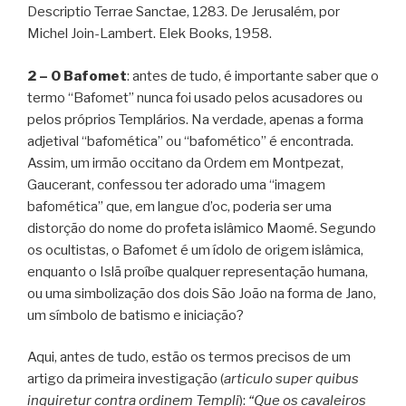
Descriptio Terrae Sanctae, 1283. De Jerusalém, por
Michel Join-Lambert. Elek Books, 1958.
2 – O Bafomet
: antes de tudo, é importante saber que o
termo “Bafomet” nunca foi usado pelos acusadores ou
pelos próprios Templários. Na verdade, apenas a forma
adjetival “bafomética” ou “bafomético” é encontrada.
Assim, um irmão occitano da Ordem em Montpezat,
Gaucerant, confessou ter adorado uma “imagem
bafomética” que, em langue d’oc, poderia ser uma
distorção do nome do profeta islâmico Maomé. Segundo
os ocultistas, o Bafomet é um ídolo de origem islâmica,
enquanto o Islã proíbe qualquer representação humana,
ou uma simbolização dos dois São João na forma de Jano,
um símbolo de batismo e iniciação?
Aqui, antes de tudo, estão os termos precisos de um
artigo da primeira investigação (
articulo super quibus
inquiretur contra ordinem Templi
):
“Que os cavaleiros