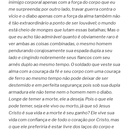
inimigo corporal apenas com a força do corpo que eu
me surpreenda; por outro lado, travar guerra contra o
vício e o diabo apenas com a força da alma também não
é tão extraordinário a ponto de ser louvável; o mundo
está cheio de monges que lutam essas batalhas; Mas o
que eu acho tão admirável quanto é obviamente raro é
ver ambas as coisas combinadas, o mesmo homem
pendurando corajosamente sua espada dupla a seu
lado e cingindo nobremente seus flancos com seu
arnês duplo ao mesmo tempo. O soldado que veste sua
alma com a couraça da fé e seu corpo com uma couraça
de ferro ao mesmo tempo não pode deixar de ser
destemido e em perfeita segurança; pois sob sua dupla
armadura ele não teme nem o homem nem o diabo.
Longe de temer a morte, ele a deseja. Pois o que ele
pode temer, seja ele vivo ou morto, já que só Jesus
Cristo é sua vida e a morte é seu ganho? Ele vive sua
vida com confiança e de todo o coração por Cristo, mas
o que ele preferiria é estar livre dos laços do corpo e