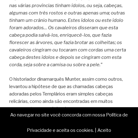
nas várias províncias tinham ídolos, ou seja, cabeças,
algumas com três rostos e outras apenas uma; outras
tinham um crânio humano. Estes ídolos ou este ídolo
foram adorados… Os cavaleiros disseram que esta
cabeça podia salvá-los, enriquecê-los, que fazia
florescer as árvores, que fazia brotar as colheitas; os
cavaleiros cingiram ou tocaram com cordas uma certa
cabeça destes ídolos e depois se cingiram com esta
corda, seja sobre a camisa ou sobre a pele.”
O historiador dinamarquês Munter, assim como outros,
levantou a hipótese de que as chamadas cabeças
adoradas pelos Templários eram simples cabeças
relicárias, como ainda são encontradas em muitos
museus e tesouros da igreja.
Ao navegar no site você concorda com nossa Política de
3 – A Beaucéant
: preto e branco ou vermelho e
Privacidade e aceita os cookies.
|
Aceito
dourado, poderia simbolizar as Trevas e a Luz. Veja o livro
de Gérard de Sède para outras implicações desta