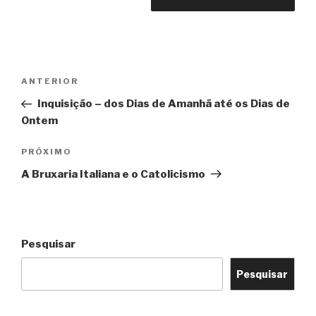
Navegação
Post
ANTERIOR
de
anterior
Inquisição – dos Dias de Amanhã até os Dias de
Post
Ontem
Próximo
PRÓXIMO
post
A Bruxaria Italiana e o Catolicismo
Pesquisar
Pesquisar