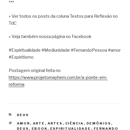
***
» Ver todos os posts da coluna Textos para Reflexão no
TdC
» Veja também nossa página no Facebook
#Espiritualidade #Mediunidade #FernandoPessoa #amor
#Espiritismo
Postagem original feita no
https://www.projetomayhem.com.br/a-ponte-em-
reforma
CATEGORIAS
DEUS
TAGS
AMOR
,
ARTE
,
ARTES
,
CIÊNCIA
,
DEMÔNIOS
,
DEUS
,
EBOOK
,
ESPIRITUALIDADE
,
FERNANDO