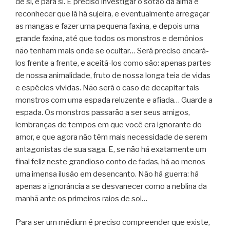
de si, e para si. É preciso investigar o sótão da alma e
reconhecer que lá há sujeira, e eventualmente arregaçar
as mangas e fazer uma pequena faxina, e depois uma
grande faxina, até que todos os monstros e demônios
não tenham mais onde se ocultar… Será preciso encará-
los frente a frente, e aceitá-los como são: apenas partes
de nossa animalidade, fruto de nossa longa teia de vidas
e espécies vividas. Não será o caso de decapitar tais
monstros com uma espada reluzente e afiada… Guarde a
espada. Os monstros passarão a ser seus amigos,
lembranças de tempos em que você era ignorante do
amor, e que agora não têm mais necessidade de serem
antagonistas de sua saga. E, se não há exatamente um
final feliz neste grandioso conto de fadas, há ao menos
uma imensa ilusão em desencanto. Não há guerra: há
apenas a ignorância a se desvanecer como a neblina da
manhã ante os primeiros raios de sol…
Para ser um médium é preciso compreender que existe,