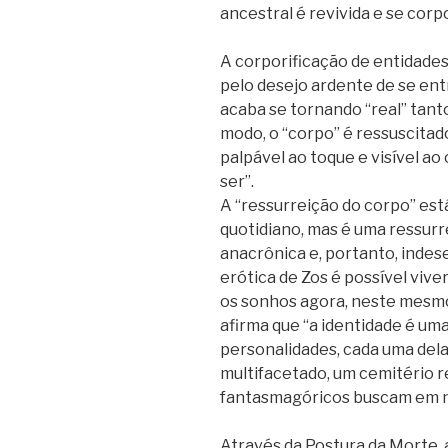
ancestral é revivida e se corpo
A corporificação de entidades
pelo desejo ardente de se en
acaba se tornando “real” tant
modo, o “corpo” é ressuscita
palpável ao toque e visível a
ser”.
A “ressurreição do corpo” es
quotidiano, mas é uma ressur
anacrônica e, portanto, indese
erótica de Zos é possível vive
os sonhos agora, neste mesmo
afirma que “a identidade é um
personalidades, cada uma del
multifacetado, um cemitério 
fantasmagóricos buscam em nó
Através da Postura da Morte, 