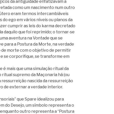
ágicos da antiguidade enfatizavam a
rpretada como um nascimento num outro
e útero eram termos intercambiáveis
s do ego em vários níveis ou planos da
azer cumprir as leis do karma decretado
a daquilo que foi reprimido; o tornar-se
: uma aventura na Vontade que se
ave para a Postura da Morte, na verdade
 de morte com o objetivo de permitir
e se corporifique, se transforme em
e é mais que uma simulação ritual da
ritual supremo da Maçonaria há (ou
 ressurreição nascida da ressurreição
o de externar a verdade interior.
soriais” que Spare idealizou para
em do Desejo, um símbolo representa o
e, enquanto outro representa a “Postura