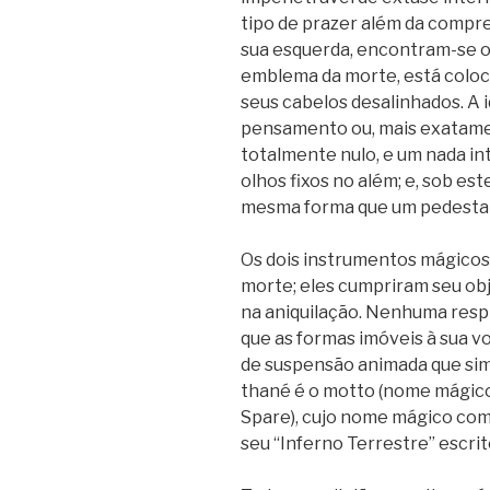
tipo de prazer além da compre
sua esquerda, encontram-se os
emblema da morte, está coloc
seus cabelos desalinhados. A i
pensamento ou, mais exatame
totalmente nulo, e um nada i
olhos fixos no além; e, sob es
mesma forma que um pedestal 
Os dois instrumentos mágicos,
morte; eles cumpriram seu ob
na aniquilação. Nenhuma respir
que as formas imóveis à sua v
de suspensão animada que simu
thané é o motto (nome mágico 
Spare), cujo nome mágico comp
seu “Inferno Terrestre” escrit