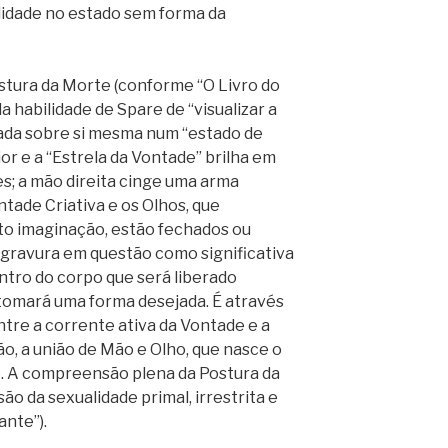
alidade no estado sem forma da
stura da Morte (conforme “O Livro do
 habilidade de Spare de “visualizar a
vada sobre si mesma num “estado de
or e a “Estrela da Vontade” brilha em
es; a mão direita cinge uma arma
ntade Criativa e os Olhos, que
to imaginação, estão fechados ou
a gravura em questão como significativa
ntro do corpo que será liberado
tomará uma forma desejada. É através
ntre a corrente ativa da Vontade e a
o, a união de Mão e Olho, que nasce o
. A compreensão plena da Postura da
o da sexualidade primal, irrestrita e
ante”).