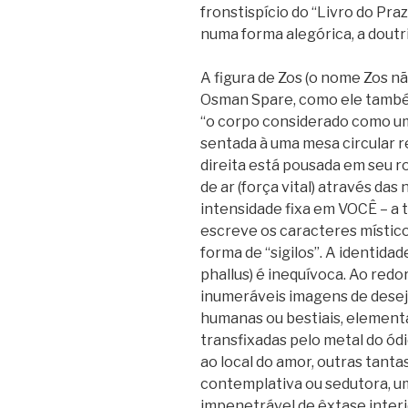
fronstispício do “Livro do Pr
numa forma alegórica, a dout
A figura de Zos (o nome Zos 
Osman Spare, como ele também
“o corpo considerado como um
sentada à uma mesa circular 
direita está pousada em seu ro
de ar (força vital) através da
intensidade fixa em VOCÊ – a
escreve os caracteres místico
forma de “sigilos”. A identida
phallus) é inequívoca. Ao redo
inumeráveis imagens de desej
humanas ou bestiais, element
transfixadas pelo metal do ódi
ao local do amor, outras tanta
contemplativa ou sedutora, u
impenetrável de êxtase interi