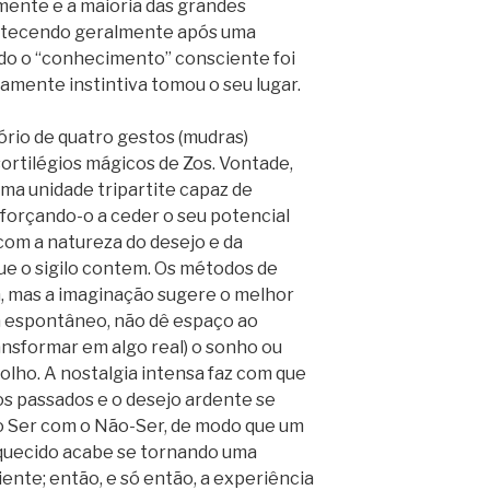
mente e a maioria das grandes
ontecendo geralmente após uma
ndo o “conhecimento” consciente foi
mente instintiva tomou o seu lugar.
rio de quatro gestos (mudras)
sortilégios mágicos de Zos. Vontade,
ma unidade tripartite capaz de
forçando-o a ceder o seu potencial
 com a natureza do desejo e da
que o sigilo contem. Os métodos de
, mas a imaginação sugere o melhor
ja espontâneo, não dê espaço ao
ansformar em algo real) o sonho ou
o olho. A nostalgia intensa faz com que
s passados e o desejo ardente se
 o Ser com o Não-Ser, de modo que um
esquecido acabe se tornando uma
nte; então, e só então, a experiência