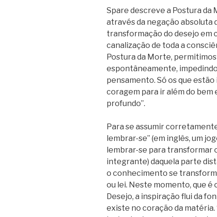
Spare descreve a Postura da
através da negação absoluta 
transformação do desejo em c
canalização de toda a consciên
Postura da Morte, permitimos
espontâneamente, impedindo a
pensamento. Só os que estão 
coragem para ir além do bem e
profundo”.
Para se assumir corretamente
lembrar-se” (em inglês, um jo
lembrar-se para transformar
integrante) daquela parte di
o conhecimento se transforma 
ou lei. Neste momento, que é
Desejo, a inspiração flui da fo
existe no coração da matéria