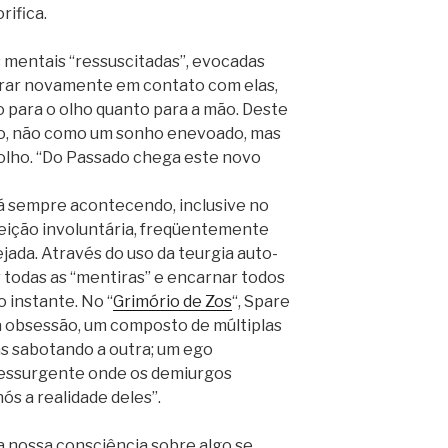
rifica.
 mentais “ressuscitadas”, evocadas
trar novamente em contato com elas,
o para o olho quanto para a mão. Deste
do, não como um sonho enevoado, mas
o olho. “Do Passado chega este novo
tá sempre acontecendo, inclusive no
reição involuntária, freqüentemente
jada. Através do uso da teurgia auto-
r todas as “mentiras” e encarnar todos
 instante. No “
Grimório de Zos
“, Spare
a obsessão, um composto de múltiplas
as sabotando a outra; um ego
ressurgente onde os demiurgos
s a realidade deles”.
a nossa consciência sobre algo se