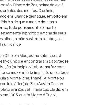
ensão. Diante de Zos, acima dele e à
 crânios dos mortos. O crânio,
ado em lugar de destaque, envolto em
déia é a de que a morte domina o
nte, todo pensamento é morto,
ntensamente hipnótico emana de seus
tes olhos, a mão sustenta a cabeça da
a um cálice.
 o Olho e a Mão, estão submissos à
jetivo único e encontraram a apoteose
ação (princípio vital, prana) faz com
olta se mexam. Está implícito um estado
la a Morte (qhe, thané). A Morte ou
ou iniciático) de Zos (Austin Osman
leto era Zos vel Thanatos. Ele diz, em
o em 1905, que “a Morte é Tudo”.