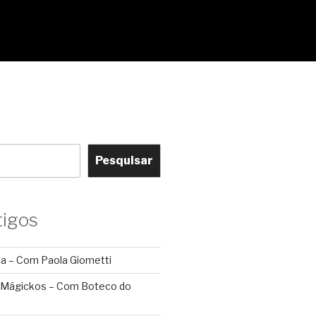
Pesquisar
tigos
ca – Com Paola Giometti
 Mágickos – Com Boteco do