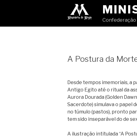
Pular
MINI
para
o
Confederação 
conteúdo
A Postura da Mort
Desde tempos imemoriais, a pa
Antigo Egito até o ritual da a
Aurora Dourada (Golden Dawn
Sacerdote) simulava o papel d
no túmulo (pastos), pronto pa
tem sido inseparável do de se
A ilustração intitulada “A Post