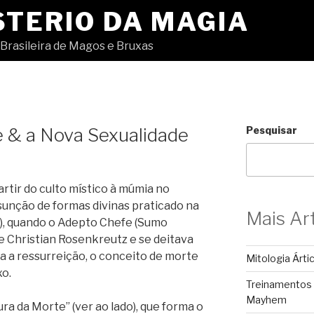
STERIO DA MAGIA
Brasileira de Magos e Bruxas
e & a Nova Sexualidade
Pesquisar
rtir do culto místico à múmia no
ssunção de formas divinas praticado na
Mais Ar
), quando o Adepto Chefe (Sumo
e Christian Rosenkreutz e se deitava
ra a ressurreição, o conceito de morte
Mitologia Árti
xo.
Treinamentos
Mayhem
ura da Morte” (ver ao lado), que forma o