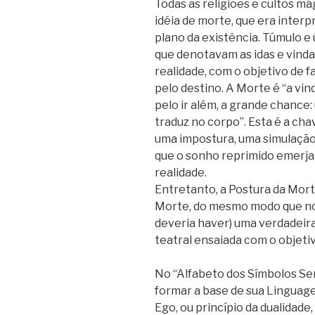
Todas as religiões e cultos m
idéia de morte, que era inte
plano da existência. Túmulo 
que denotavam as idas e vinda
realidade, com o objetivo de f
pelo destino. A Morte é “a vind
pelo ir além, a grande chance
traduz no corpo”. Esta é a ch
uma impostura, uma simulação
que o sonho reprimido emerja 
realidade.
Entretanto, a Postura da Mort
Morte, do mesmo modo que no 
deveria haver) uma verdadeira
teatral ensaiada com o objetiv
No “Alfabeto dos Símbolos Sen
formar a base de sua Linguag
Ego, ou princípio da dualidad