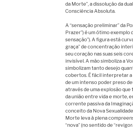
da Morte”, a dissolução da du
Consciência Absoluta.
A “sensação preliminar” da Po
Prazer”) é um ótimo exemplo da
sensação”). A figura está cur
graça” de concentração interi
seu coração nas suas seis cor
invisível. A mão simboliza a Vo
simbolizam tanto desejo quan
cobertos. É fácil interpretar 
de um intenso poder preso de
através de uma explosão que 
da união entre vida e morte, e
corrente passiva da Imaginaçã
conceito da Nova Sexualidade
Morte leva à plena compreensã
“nova” (no sentido de “revigor