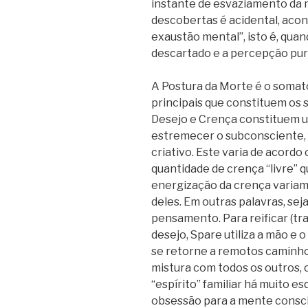
instante de esvaziamento da 
descobertas é acidental, ac
exaustão mental”, isto é, qua
descartado e a percepção pura
A Postura da Morte é o somató
principais que constituem os 
Desejo e Crença constituem u
estremecer o subconsciente, 
criativo. Este varia de acordo
quantidade de crença “livre” 
energização da crença variam
deles. Em outras palavras, se
pensamento. Para reificar (tr
desejo, Spare utiliza a mão e 
se retorne a remotos caminho
mistura com todos os outros,
“espírito” familiar há muito 
obsessão para a mente conscie