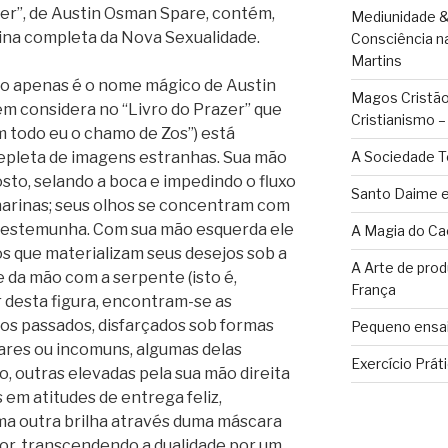
azer”, de Austin Osman Spare, contém,
Mediunidade &
rina completa da Nova Sexualidade.
Consciência n
Martins
não apenas é o nome mágico de Austin
Magos Cristãos
 considera no “Livro do Prazer” que
Cristianismo 
 todo eu o chamo de Zos”) está
repleta de imagens estranhas. Sua mão
A Sociedade T
sto, selando a boca e impedindo o fluxo
Santo Daime e
s narinas; seus olhos se concentram com
 testemunha. Com sua mão esquerda ele
A Magia do Ca
s que materializam seus desejos sob a
A Arte de pro
de da mão com a serpente (isto é,
França
r desta figura, encontram-se as
os passados, disfarçados sob formas
Pequeno ensai
ares ou incomuns, algumas delas
Exercício Prát
o, outras elevadas pela sua mão direita
s em atitudes de entrega feliz,
ma outra brilha através duma máscara
or, transcendendo a dualidade por um