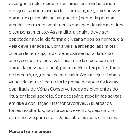
é sangue e nele reside o meu amor, este vinho é meu
desejo e também minha dor. Com sangue gravei nossos
nomes, e que assim no sangue de, ( nome da pessoa
amada), corra meu sentimento para que de mim não tires
o teu pensamento.» Assim dito, a agulha deve ser
espetada na vela, de forma a cruzar ambos os nomes, e a
vela deve ser acesa. Com a vela já ardendo, assim orar:
«Força de Iemanjá, toda poderosa senhora da luz do
amor, como arde esta vela, assim arda o coração de (
nome da pessoa amada), por mim. Pelo Teu poder, força
de Iemanjá, regresse ele para mim. Assim seja.» Beba o
vinho, ele actuará como forte poção de apelo ás forças
espirituais de Vénus.Conserve todos os elementos do
ritual em local secreto. Se necessário, repetir nas sextas
em que a conjunção lunar for favorável. Aguardar os
fortes resultados, não forçando eventos, deixando o
caminho livre para que a Deusa abra os seus caminhos.
Para atrair o amor: