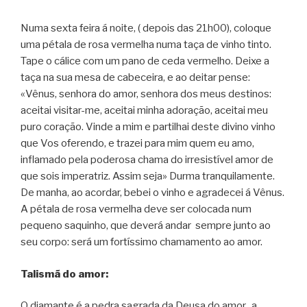
Numa sexta feira á noite, ( depois das 21h00), coloque
uma pétala de rosa vermelha numa taça de vinho tinto.
Tape o cálice com um pano de ceda vermelho. Deixe a
taça na sua mesa de cabeceira, e ao deitar pense:
«Vênus, senhora do amor, senhora dos meus destinos:
aceitai visitar-me, aceitai minha adoração, aceitai meu
puro coração. Vinde a mim e partilhai deste divino vinho
que Vos oferendo, e trazei para mim quem eu amo,
inflamado pela poderosa chama do irresistível amor de
que sois imperatriz. Assim seja» Durma tranquilamente.
De manha, ao acordar, bebei o vinho e agradecei á Vênus.
A pétala de rosa vermelha deve ser colocada num
pequeno saquinho, que deverá andar sempre junto ao
seu corpo: será um fortíssimo chamamento ao amor.
Talismã do amor:
O diamante é a pedra sagrada da Deusa do amor, a