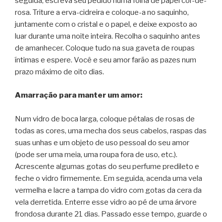
seguida, escreva seu pedido numa folha de papel cor-de-
rosa. Triture a erva-cidreira e coloque-a no saquinho,
juntamente com o cristal e o papel, e deixe exposto ao
luar durante uma noite inteira. Recolha o saquinho antes
de amanhecer. Coloque tudo na sua gaveta de roupas
íntimas e espere. Você e seu amor farão as pazes num
prazo máximo de oito dias.
Amarração para manter um amor:
Num vidro de boca larga, coloque pétalas de rosas de
todas as cores, uma mecha dos seus cabelos, raspas das
suas unhas e um objeto de uso pessoal do seu amor
(pode ser uma meia, uma roupa fora de uso, etc.).
Acrescente algumas gotas do seu perfume predileto e
feche o vidro firmemente. Em seguida, acenda uma vela
vermelha e lacre a tampa do vidro com gotas da cera da
vela derretida. Enterre esse vidro ao pé de uma árvore
frondosa durante 21 dias. Passado esse tempo, guarde o