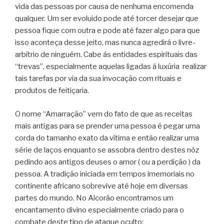
vida das pessoas por causa de nenhuma encomenda
qualquer. Um ser evoluido pode até torcer desejar que
pessoa fique com outra e pode até fazer algo para que
isso aconteça desse jeito, mas nunca agredirá o livre-
arbítrio de ninguém. Cabe ás entidades espirituais das
“trevas”, especialmente aquelas ligadas á luxúria realizar
tais tarefas por via da sua invocação com rituais e
produtos de feitiçaria.
O nome “Amarração” vem do fato de que as receitas
mais antigas para se prender uma pessoa é pegar uma
corda do tamanho exato da vítima e então realizar uma
série de laços enquanto se assobra dentro destes nóz
pedindo aos antigos deuses o amor ( ou a perdição ) da
pessoa. A tradição iniciada em tempos imemoriais no
continente africano sobrevive até hoje em diversas
partes do mundo. No Alcorão encontramos um
encantamento divino especialmente criado para o
combate deste tipo de ataque oculto: