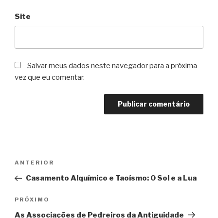
Site
Salvar meus dados neste navegador para a próxima
vez que eu comentar.
Navegação
Post
ANTERIOR
de
anterior
Casamento Alquímico e Taoísmo: O Sol e a Lua
Post
Próximo
PRÓXIMO
post
As Associações de Pedreiros da Antiguidade