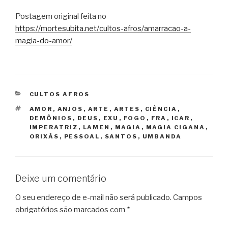
Postagem original feita no
https://mortesubita.net/cultos-afros/amarracao-a-
magia-do-amor/
CATEGORIAS
CULTOS AFROS
TAGS
AMOR
,
ANJOS
,
ARTE
,
ARTES
,
CIÊNCIA
,
DEMÔNIOS
,
DEUS
,
EXU
,
FOGO
,
FRA
,
ICAR
,
IMPERATRIZ
,
LAMEN
,
MAGIA
,
MAGIA CIGANA
,
ORIXÁS
,
PESSOAL
,
SANTOS
,
UMBANDA
Deixe um comentário
O seu endereço de e-mail não será publicado.
Campos
obrigatórios são marcados com
*