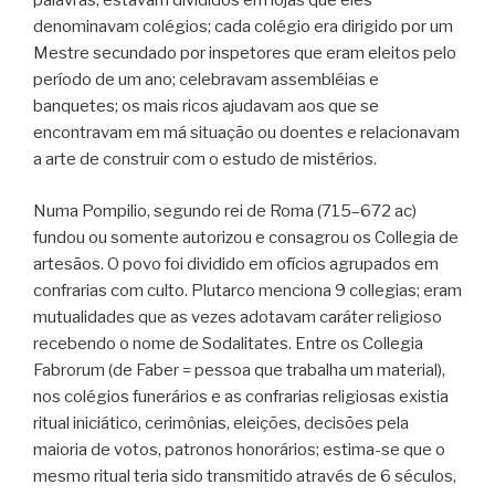
palavras; estavam divididos em lojas que eles
denominavam colégios; cada colégio era dirigido por um
Mestre secundado por inspetores que eram eleitos pelo
período de um ano; celebravam assembléias e
banquetes; os mais ricos ajudavam aos que se
encontravam em má situação ou doentes e relacionavam
a arte de construir com o estudo de mistérios.
Numa Pompilio, segundo rei de Roma (715–672 ac)
fundou ou somente autorizou e consagrou os Collegia de
artesãos. O povo foi dividido em ofícios agrupados em
confrarias com culto. Plutarco menciona 9 collegias; eram
mutualidades que as vezes adotavam caráter religioso
recebendo o nome de Sodalitates. Entre os Collegia
Fabrorum (de Faber = pessoa que trabalha um material),
nos colégios funerários e as confrarias religiosas existia
ritual iniciático, cerimônias, eleições, decisões pela
maioria de votos, patronos honorários; estima-se que o
mesmo ritual teria sido transmitido através de 6 séculos,