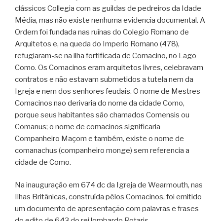
clássicos Collegia com as guildas de pedreiros da Idade
Média, mas não existe nenhuma evidencia documental. A
Ordem foi fundada nas ruínas do Colegio Romano de
Arquitetos e, na queda do Imperio Romano (478),
refugiaram-se na ilha fortificada de Comacino, no Lago
Como. Os Comacinos eram arquitetos livres, celebravam
contratos e não estavam submetidos a tutela nem da
Igreja e nem dos senhores feudais. O nome de Mestres
Comacinos nao derivaria do nome da cidade Como,
porque seus habitantes são chamados Comensis ou
Comanus; o nome de comacinos significaria
Companheiro Maçom e também, existe o nome de
comanachus (companheiro monge) sem referencia a
cidade de Como.
Na inauguração em 674 dc da Igreja de Wearmouth, nas
Ilhas Britânicas, construída pêlos Comacinos, foi emitido
um documento de apresentação com palavras e frases
do edito de 643 do rei lombardo Rotaris.