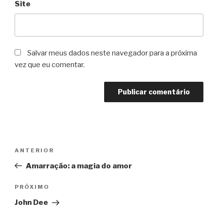
Site
Salvar meus dados neste navegador para a próxima
vez que eu comentar.
Navegação
Post
ANTERIOR
de
anterior
Amarração: a magia do amor
Post
Próximo
PRÓXIMO
post
John Dee