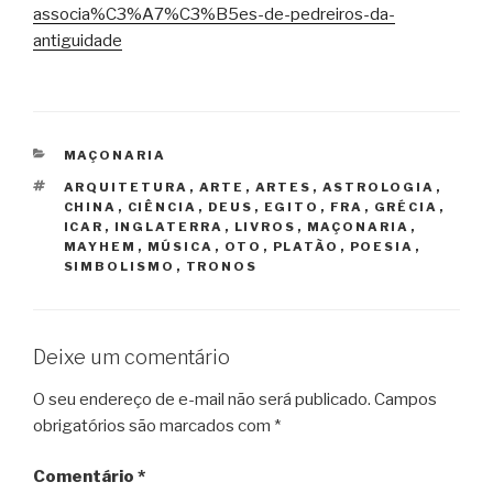
associa%C3%A7%C3%B5es-de-pedreiros-da-
antiguidade
CATEGORIAS
MAÇONARIA
TAGS
ARQUITETURA
,
ARTE
,
ARTES
,
ASTROLOGIA
,
CHINA
,
CIÊNCIA
,
DEUS
,
EGITO
,
FRA
,
GRÉCIA
,
ICAR
,
INGLATERRA
,
LIVROS
,
MAÇONARIA
,
MAYHEM
,
MÚSICA
,
OTO
,
PLATÃO
,
POESIA
,
SIMBOLISMO
,
TRONOS
Deixe um comentário
O seu endereço de e-mail não será publicado.
Campos
obrigatórios são marcados com
*
Comentário
*