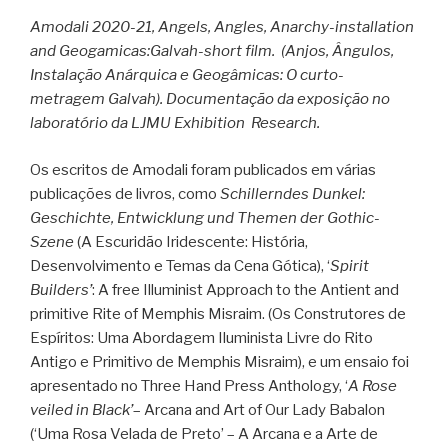
Amodali 2020-21, Angels, Angles, Anarchy-installation
and Geogamicas:Galvah-short film. (Anjos, Ângulos,
Instalação Anárquica e Geogâmicas: O curto-
metragem Galvah). Documentação da exposição no
laboratório da LJMU Exhibition Research.
Os escritos de Amodali foram publicados em várias
publicações de livros, como
Schillerndes Dunkel:
Geschichte, Entwicklung und Themen der Gothic-
Szene
(A Escuridão Iridescente: História,
Desenvolvimento e Temas da Cena Gótica), ‘
Spirit
Builders’
: A free Illuminist Approach to the Antient and
primitive Rite of Memphis Misraim. (Os Construtores de
Espíritos: Uma Abordagem Iluminista Livre do Rito
Antigo e Primitivo de Memphis Misraim), e um ensaio foi
apresentado no Three Hand Press Anthology, ‘
A Rose
veiled in Black’
– Arcana and Art of Our Lady Babalon
(‘Uma Rosa Velada de Preto’ – A Arcana e a Arte de