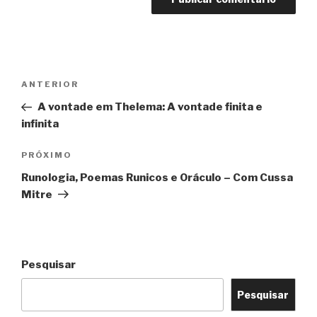
Navegação
Post
ANTERIOR
de
anterior
A vontade em Thelema: A vontade finita e
Post
infinita
Próximo
PRÓXIMO
post
Runologia, Poemas Runicos e Oráculo – Com Cussa
Mitre
Pesquisar
Pesquisar