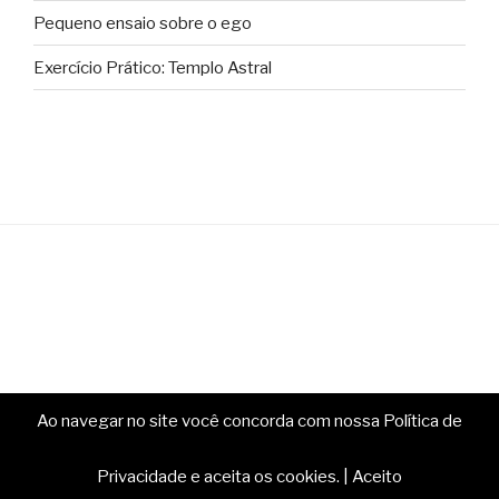
Pequeno ensaio sobre o ego
Exercício Prático: Templo Astral
Ao navegar no site você concorda com nossa Política de
Copyright © Ministério da Magia. Todos os direitos
reservados.
Privacidade e aceita os cookies.
|
Aceito