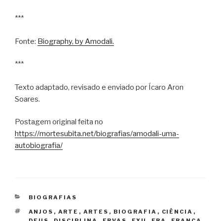
***
Fonte:
Biography, by Amodali.
***
Texto adaptado, revisado e enviado por Ícaro Aron
Soares.
Postagem original feita no
https://mortesubita.net/biografias/amodali-uma-
autobiografia/
CATEGORIAS
BIOGRAFIAS
TAGS
ANJOS
,
ARTE
,
ARTES
,
BIOGRAFIA
,
CIÊNCIA
,
DEUS
,
DISCIPLINA
,
ERVAS
,
EXU
,
FRA
,
FRANÇA
,