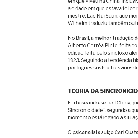
em que viveu na China, inclus
a cidade em que estava foi ce
mestre, Lao Nai Suan, que mor
Wilhelm traduziu também outro
No Brasil, a melhor tradução 
Alberto Corrêa Pinto, feita c
edição feita pelo sinólogo al
1923. Seguindo a tendência his
português custou três anos de
TEORIA DA SINCRONICI
Foi baseando-se no I Ching qu
Sincronicidade”, segundo a q
momento está legado à situaçã
O psicanalista suíço Carl Gust