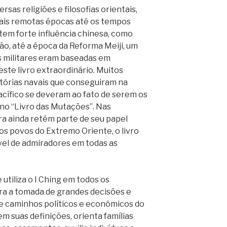
sas religiões e filosofias orientais,
mais remotas épocas até os tempos
a tem forte influência chinesa, como
ão, até a época da Reforma Meiji, um
s militares eram baseadas em
ste livro extraordinário. Muitos
itórias navais que conseguiram na
acífico se deveram ao fato de serem os
 no “Livro das Mutações”. Nas
ra ainda retém parte de seu papel
 os povos do Extremo Oriente, o livro
el de admiradores em todas as
 utiliza o I Ching em todos os
a a tomada de grandes decisões e
de caminhos políticos e econômicos do
m suas definições, orienta famílias