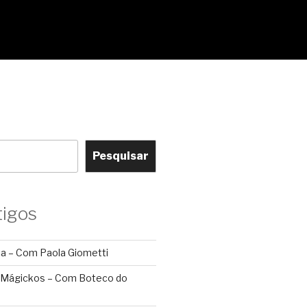
Pesquisar
tigos
ca – Com Paola Giometti
 Mágickos – Com Boteco do