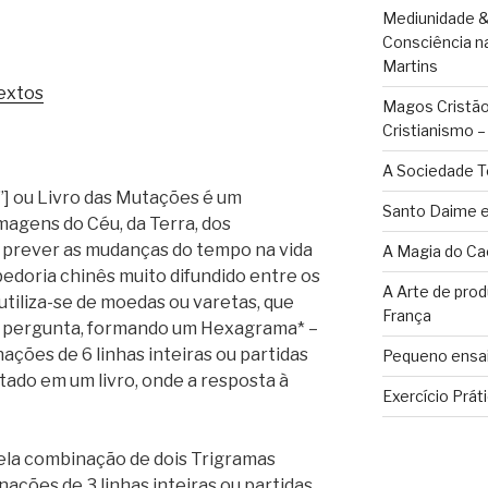
Mediunidade &
Consciência n
Martins
extos
Magos Cristãos
Cristianismo 
A Sociedade T
g”] ou Livro das Mutações é um
Santo Daime e
magens do Céu, da Terra, dos
 prever as mudanças do tempo na vida
A Magia do Ca
bedoria chinês muito difundido entre os
A Arte de pro
utiliza-se de moedas ou varetas, que
França
a pergunta, formando um Hexagrama* –
ações de 6 linhas inteiras ou partidas
Pequeno ensai
tado em um livro, onde a resposta à
Exercício Prát
a combinação de dois Trigramas
ações de 3 linhas inteiras ou partidas