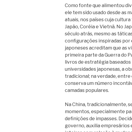
Como fonte que alimentou diver
ele tem sido usado desde as 
atuais, nos países cuja cultur
Japão, Coréia e Vietnã. No Jap
século atrás, mesmo as tática
configurações inspiradas por e
japoneses acreditam que as v
primeira parte da Guerra do P
livros de estratégia baseados
universidades japonesas, a ob
tradicional; na verdade, entre
conserva um número incontáv
camadas populares.
Na China, tradicionalmente, se
momentos, especialmente par
definições de impasses. Deci
governo, auxilia empresários e