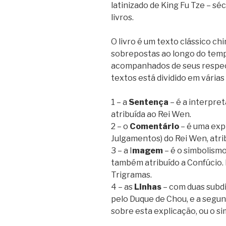
latinizado de King Fu Tze – séc
livros.
O livro é um texto clássico c
sobrepostas ao longo do temp
acompanhados de seus respect
textos está dividido em várias
1 – a
Sentença
– é a interpr
atribuída ao Rei Wen.
2 – o
Comentário
– é uma exp
Julgamentos) do Rei Wen, atri
3 – a I
magem
– é o simbolismo
também atribuído a Confúcio.
Trigramas.
4 – as
Linhas
– com duas subdi
pelo Duque de Chou, e a segu
sobre esta explicação, ou o s