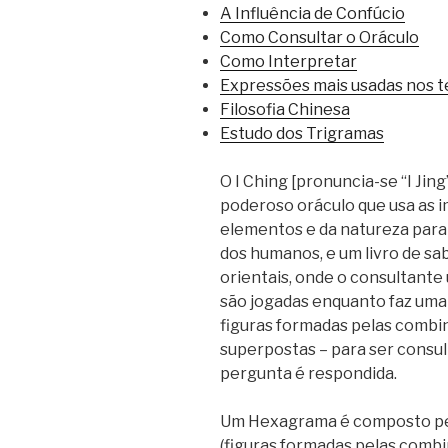
A Influência de Confúcio
Como Consultar o Oráculo
Como Interpretar
Expressões mais usadas nos t
Filosofia Chinesa
Estudo dos Trigramas
O I Ching [pronuncia-se “I Jin
poderoso oráculo que usa as i
elementos e da natureza para
dos humanos, e um livro de sa
orientais, onde o consultante 
são jogadas enquanto faz um
figuras formadas pelas combin
superpostas – para ser consul
pergunta é respondida.
Um Hexagrama é composto pel
(figuras formadas pelas combin