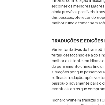
inteiras com relação à mudança
escolher os melhores lugares 
ainda prevê as possíveis trans
das pessoas, oferecendo a opo
melhor rumo a tomar, sem sof
TRADUÇÕES E EDIÇÕES 
Várias tentativas de transpô-
feitas, destacando-se a do si
melhor existente em idioma o
do pensamento chinês (inclui
situações por que passamos s
refinada tradução: após verter
passou-o novamente para o chi
eventuais erros que comprom
Richard Wilhelm traduziu o I 