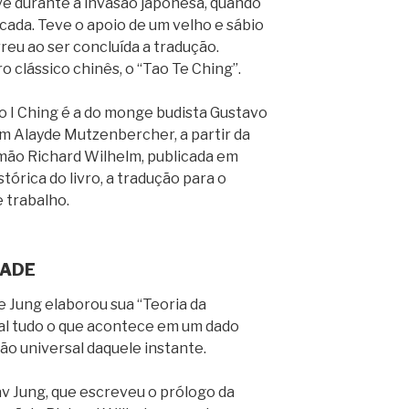
ive durante a invasão japonesa, quando
rcada. Teve o apoio de um velho e sábio
reu ao ser concluída a tradução.
 clássico chinês, o “Tao Te Ching”.
do I Ching é a do monge budista Gustavo
om Alayde Mutzenbercher, a partir da
emão Richard Wilhelm, publicada em
tórica do livro, a tradução para o
 trabalho.
DADE
e Jung elaborou sua “Teoria da
ual tudo o que acontece em um dado
o universal daquele instante.
av Jung, que escreveu o prólogo da