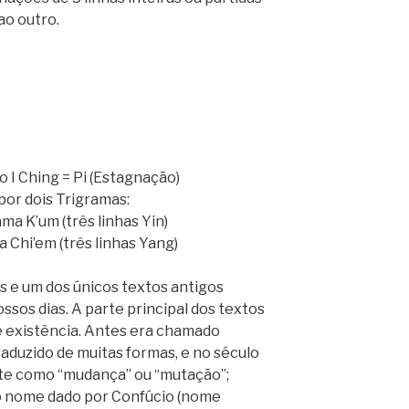
ao outro.
 I Ching = Pi (Estagnação)
or dois Trigramas:
ama K’um (três linhas Yin)
a Chi’em (três linhas Yang)
os e um dos únicos textos antigos
sos dias. A parte principal dos textos
 existência. Antes era chamado
raduzido de muitas formas, e no século
te como “mudança” ou “mutação”;
oi o nome dado por Confúcio (nome