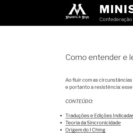
Pular
MINI
para
o
Confederação 
conteúdo
Como entender e le
Ao fluir com as circunstâncias 
e portanto a resistência: ess
CONTEÚDO:
Traduções e Edições Indicada
Teoria da Sincronicidade
Origem do I Ching