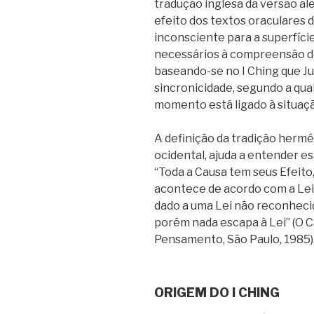
tradução inglesa da versão al
efeito dos textos oraculares d
inconsciente para a superfíci
necessários à compreensão de
baseando-se no I Ching que Ju
sincronicidade, segundo a qu
momento está ligado à situaçã
A definição da tradição hermé
ocidental, ajuda a entender e
“Toda a Causa tem seus Efeito,
acontece de acordo com a Le
dado a uma Lei não reconhecid
porém nada escapa à Lei” (O Ca
Pensamento, São Paulo, 1985)
ORIGEM DO I CHING