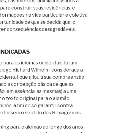
s, casamentos, auxilia indivíduos a
para construir suas residências, e
formações na vida particular e coletiva
rtunidade de que se decida qual o
rer conseqüências desagradáveis.
INDICADAS
lo para os idiomas ocidentais foram
nólogo Richard Wilhelm, considerada a
cidental, que aliou a sua compreensão
ndo a concepção básica de que as
ão, em essência, as mesmas) a uma
 o texto original para o alemão,
nês, a fim de se garantir contra
etessem o sentido dos Hexagramas.
Ching para o alemão ao longo dos anos