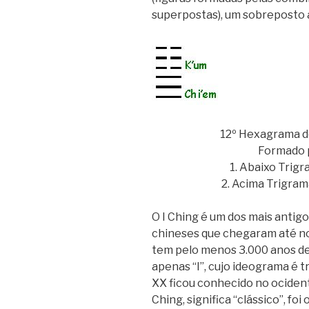
superpostas), um sobreposto 
12º Hexagrama do
Formado p
1. Abaixo Trigr
2. Acima Trigram
O I Ching é um dos mais antig
chineses que chegaram até nos
tem pelo menos 3.000 anos de
apenas “I”, cujo ideograma é t
XX ficou conhecido no ociden
Ching, significa “clássico”, f