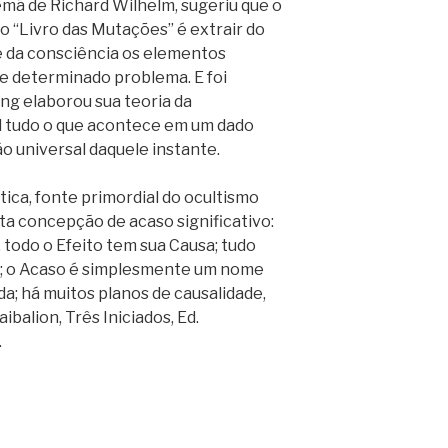
emã de Richard Wilhelm, sugeriu que o
o “Livro das Mutações” é extrair do
e da consciência os elementos
 determinado problema. E foi
ng elaborou sua teoria da
al tudo o que acontece em um dado
o universal daquele instante.
tica, fonte primordial do ocultismo
sta concepção de acaso significativo:
 todo o Efeito tem sua Causa; tudo
i; o Acaso é simplesmente um nome
a; há muitos planos de causalidade,
ibalion, Três Iniciados, Ed.
.