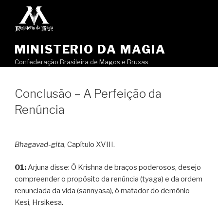
Pular
para
o
conteúdo
MINISTERIO DA MAGIA
Confederação Brasileira de Magos e Bruxas
Conclusão – A Perfeição da
Renúncia
Bhagavad-gita
, Capítulo XVIII.
01:
Arjuna disse: Ó Krishna de braços poderosos, desejo
compreender o propósito da renúncia (tyaga) e da ordem
renunciada da vida (sannyasa), ó matador do demônio
Kesi, Hrsikesa.