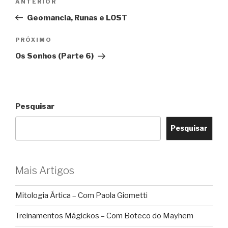
Post
ANTERIOR
de
anterior
Geomancia, Runas e LOST
Post
Próximo
PRÓXIMO
post
Os Sonhos (Parte 6)
Pesquisar
Pesquisar
Mais Artigos
Mitologia Ártica – Com Paola Giometti
Treinamentos Mágickos – Com Boteco do Mayhem