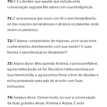
70:
E Eu declaro que aquele que estuda esta
conversação sagrada Me adora com sua inteligência.
71:
E uma pessoa que ouve com fé e sem inveja liberta-
se das reações pecaminosas e alcança os planetas onde
vivem os piedosos.
72:
Ó Arjuna, conquistador de riquezas, você ouviu este
conhecimento atentamente com sua mente? E suas
ilusões e ignorância já se dissiparam?
73:
Arjuna disse: Meu querido Krishna, ó pessoa infalível,
agora minha ilusão se foi. Recobrei minha memória por
Sua misericórdia, e agora estou firme e livre de dúvidas e
estou preparado para agir de acordo com Suas
instruções.
74:
Sanjaya disse: Desse modo, eu ouvi a conversação
de duas grandes almas, Krishna e Arjuna. E esta