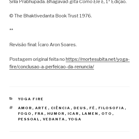
Srila Prabhupada.
Bhagavad-gita Como Ele É
, 1ª Edição.
© The Bhaktivedanta Book Trust 1976.
**
Revisão final: Ícaro Aron Soares.
Postagem original feita no
https://mortesubita.net/yoga-
fire/conclusao-a-perfeicao-da-renuncia/
CATEGORIAS
YOGA FIRE
TAGS
AMOR
,
ARTE
,
CIÊNCIA
,
DEUS
,
FÉ
,
FILOSOFIA
,
FOGO
,
FRA
,
HUMOR
,
ICAR
,
LAMEN
,
OTO
,
PESSOAL
,
VEDANTA
,
YOGA