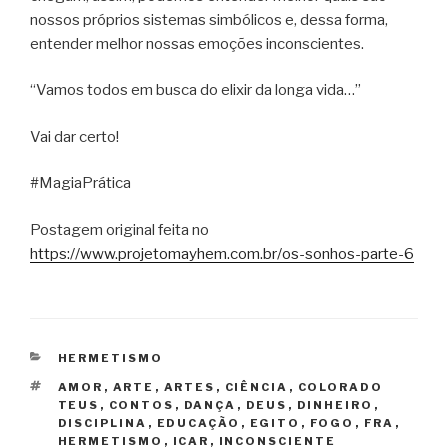
nossos próprios sistemas simbólicos e, dessa forma,
entender melhor nossas emoções inconscientes.
“Vamos todos em busca do elixir da longa vida…”
Vai dar certo!
#MagiaPrática
Postagem original feita no
https://www.projetomayhem.com.br/os-sonhos-parte-6
CATEGORIAS
HERMETISMO
TAGS
AMOR
,
ARTE
,
ARTES
,
CIÊNCIA
,
COLORADO
TEUS
,
CONTOS
,
DANÇA
,
DEUS
,
DINHEIRO
,
DISCIPLINA
,
EDUCAÇÃO
,
EGITO
,
FOGO
,
FRA
,
HERMETISMO
,
ICAR
,
INCONSCIENTE