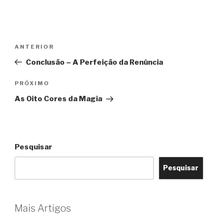
Navegação
Post
ANTERIOR
de
anterior
Conclusão – A Perfeição da Renúncia
Post
Próximo
PRÓXIMO
post
As Oito Cores da Magia
Pesquisar
Pesquisar
Mais Artigos