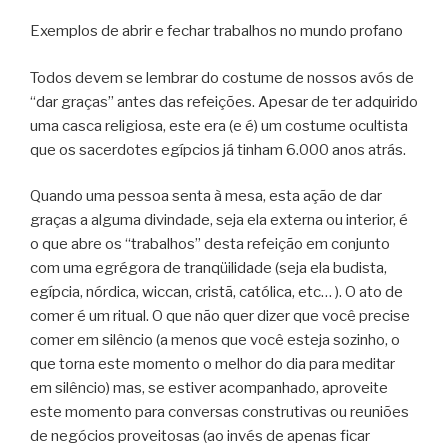
Exemplos de abrir e fechar trabalhos no mundo profano
Todos devem se lembrar do costume de nossos avós de
“dar graças” antes das refeições. Apesar de ter adquirido
uma casca religiosa, este era (e é) um costume ocultista
que os sacerdotes egípcios já tinham 6.000 anos atrás.
Quando uma pessoa senta à mesa, esta ação de dar
graças a alguma divindade, seja ela externa ou interior, é
o que abre os “trabalhos” desta refeição em conjunto
com uma egrégora de tranqüilidade (seja ela budista,
egípcia, nórdica, wiccan, cristã, católica, etc… ). O ato de
comer é um ritual. O que não quer dizer que você precise
comer em silêncio (a menos que você esteja sozinho, o
que torna este momento o melhor do dia para meditar
em silêncio) mas, se estiver acompanhado, aproveite
este momento para conversas construtivas ou reuniões
de negócios proveitosas (ao invés de apenas ficar