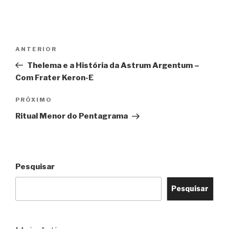
Navegação
Post
ANTERIOR
de
anterior
Thelema e a História da Astrum Argentum –
Post
Com Frater Keron-E
Próximo
PRÓXIMO
post
Ritual Menor do Pentagrama
Pesquisar
Pesquisar