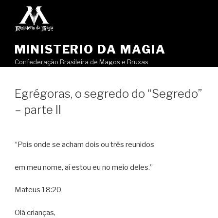
Pular
para
o
conteúdo
MINISTERIO DA MAGIA
Confederação Brasileira de Magos e Bruxas
Egrégoras, o segredo do “Segredo”
– parte II
“Pois onde se acham dois ou três reunidos
em meu nome, aí estou eu no meio deles.”
Mateus 18:20
Olá crianças,