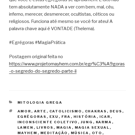
tem absolutamente NADA a ver com bem, mal, céu,
inferno, merecer, desmerecer, ocultistas, céticos ou
religiosos. Funciona até mesmo se você for ateu! A
palavra chave aqui é VONTADE (Thelema).
#Egrégoras #MagiaPrática
Postagem original feita no
https://www.projetomayhem.com.br/egr%C3%A9goras
-o-segredo-do-segredo-parte-ii
CATEGORIAS
MITOLOGIA GREGA
TAGS
AMOR
,
ARTE
,
CATOLICISMO
,
CHAKRAS
,
DEUS
,
EGRÉGORAS
,
EXU
,
FRA
,
HISTÓRIA
,
ICAR
,
INCONSCIENTE COLETIVO
,
JUNG
,
KARMA
,
LAMEN
,
LIVROS
,
MAGIA
,
MAGIA SEXUAL
,
MAYHEM
,
MEDITAÇÃO
,
MÚSICA
,
OTO
,