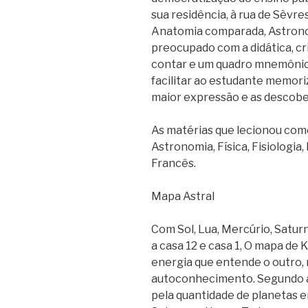
sua residência, à rua de Sèvres
Anatomia comparada, Astrono
preocupado com a didática, c
contar e um quadro mnemônico
facilitar ao estudante memor
maior expressão e as descober
As matérias que lecionou com
Astronomia, Física, Fisiologi
Francês.
Mapa Astral
Com Sol, Lua, Mercúrio, Saturn
a casa 12 e casa 1, O mapa de
energia que entende o outro, 
autoconhecimento. Segundo an
pela quantidade de planetas em