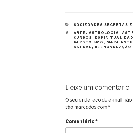
CATEGORIAS
SOCIEDADES SECRETAS E
TAGS
ARTE
,
ASTROLOGIA
,
AST
CURSOS
,
ESPIRITUALIDA
KARDECISMO
,
MAPA AST
ASTRAL
,
REENCARNAÇÃO
Deixe um comentário
O seu endereço de e-mail não 
são marcados com
*
Comentário
*