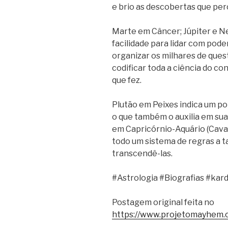
e brio as descobertas que per
Marte em Câncer; Júpiter e 
facilidade para lidar com pode
organizar os milhares de ques
codificar toda a ciência do co
que fez.
Plutão em Peixes indica um po
o que também o auxilia em sua
em Capricórnio-Aquário (Caval
todo um sistema de regras a t
transcendê-las.
#Astrologia #Biografias #kar
Postagem original feita no
https://www.projetomayhem.c