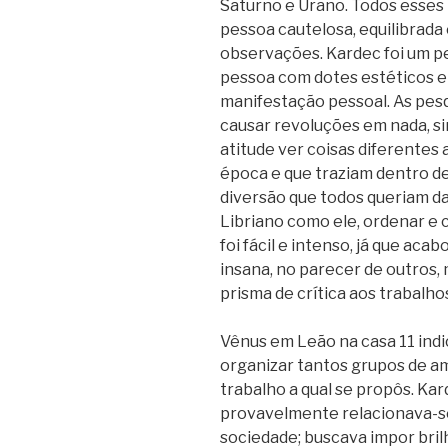
Saturno e Urano. Todos esses
pessoa cautelosa, equilibrad
observações. Kardec foi um p
pessoa com dotes estéticos e
manifestação pessoal. As pes
causar revoluções em nada, s
atitude ver coisas diferentes
época e que traziam dentro de
diversão que todos queriam d
Libriano como ele, ordenar e 
foi fácil e intenso, já que aca
insana, no parecer de outros,
prisma de crítica aos trabalho
Vênus em Leão na casa 11 indic
organizar tantos grupos de am
trabalho a qual se propôs. Ka
provavelmente relacionava-s
sociedade; buscava impor bril