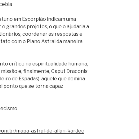
cebia
Netuno em Escorpião indicam uma
r e grandes projetos, o que o ajudaria a
tionários, coordenar as respostas e
ntato com o Plano Astral da maneira
nto crítico na espiritualidade humana,
 missão e, finalmente, Caput Draconis
eiro de Espadas), aquele que domina
al ponto que se torna capaz
decismo
om.br/mapa-astral-de-allan-kardec