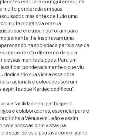
 planetas em Libra configuraram uma
a e muito ponderada em suas
esquisador, mas antes de tudo uma
 de muita elegância em sua
quisas que efetuou não foram para
implesmente lhe inspiravam uma
 aparecendo na sociedade parisiense da
 si um contexto diferente da pura
ar a essas manifestações. Para um
classificar ponderadamente o que viu
bou dedicando sua vida a essa obra
 mais racionais e colocados sob um
s espíritas que Kardec codificou”.
a sua facilidade em participar e
igos e colaboradores, essencial para o
rdec tinha a Vênus em Leão e assim
e com pessoas bem vistas na
ho a suas idéias e pautava com orgulho