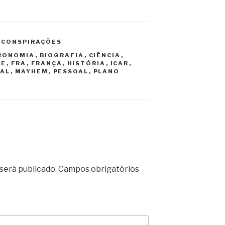
 CONSPIRAÇÕES
RONOMIA
,
BIOGRAFIA
,
CIÊNCIA
,
DE
,
FRA
,
FRANÇA
,
HISTÓRIA
,
ICAR
,
RAL
,
MAYHEM
,
PESSOAL
,
PLANO
será publicado.
Campos obrigatórios