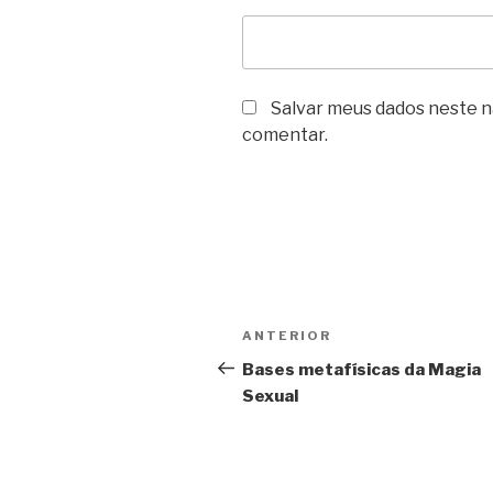
Salvar meus dados neste n
comentar.
Navegação
Post
ANTERIOR
de
anterior
Bases metafísicas da Magia
Sexual
Post