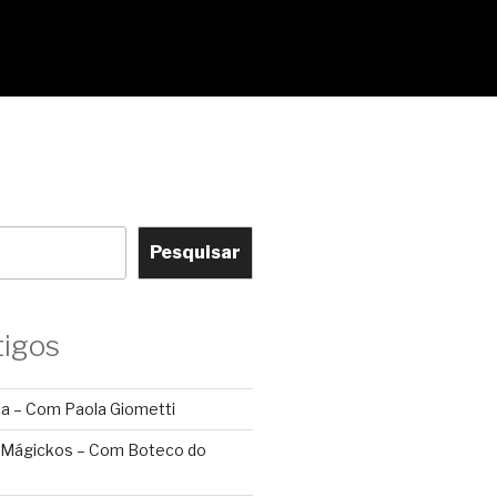
Pesquisar
tigos
ca – Com Paola Giometti
 Mágickos – Com Boteco do