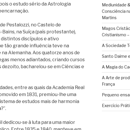
pois o estudo sério da Astrologia
Mediunidade &
Reencarnação.
Consciência n
Martins
de Pestalozzi, no Castelo de
Magos Cristãos
ains, na Suíça (país protestante),
Cristianismo 
istintos discípulos e ativo
e tão grande influência teve na
A Sociedade T
e na Alemanha. Aos quatorze anos de
Santo Daime e
legas menos adiantados, criando cursos
 dezoito, bacharelou-se em Ciências e
A Magia do Ca
A Arte de pro
França
dades, entre as quais da Academia Real
romovido em 1831, premiou-lhe uma
Pequeno ensai
istema de estudos mais de harmonia
Exercício Prát
?”.
 dedicou-se à luta para uma maior
lico. Entre 1835 e 1840, manteve em