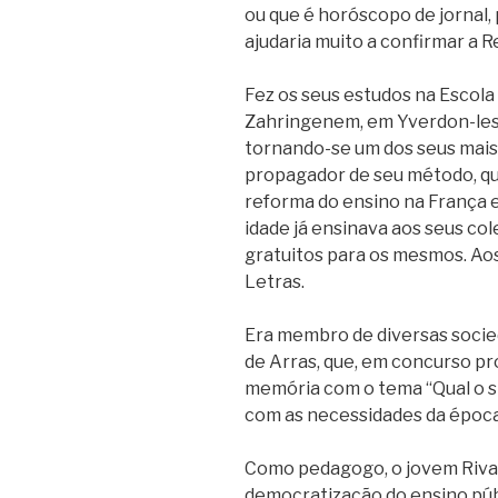
ou que é horóscopo de jornal, 
ajudaria muito a confirmar a 
Fez os seus estudos na Escola 
Zahringenem, em Yverdon-les-B
tornando-se um dos seus mais d
propagador de seu método, qu
reforma do ensino na França 
idade já ensinava aos seus co
gratuitos para os mesmos. Aos
Letras.
Era membro de diversas socie
de Arras, que, em concurso p
memória com o tema “Qual o s
com as necessidades da época
Como pedagogo, o jovem Rivail
democratização do ensino púb