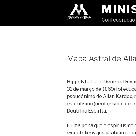
Pular
MINI
para
o
Confederação 
conteúdo
Mapa Astral de All
Hippolyte Léon Denizard Rivail
31 de março de 1869) foi educa
pseudônimo de Allan Kardec, n
espiritismo (neologismo por 
Doutrina Espírita.
É uma pena que o espiritismo 
ex-católicos que acabam acha