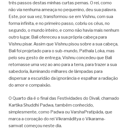
três passos destas minhas curtas pernas. O rei, como
não via nenhuma ameaça no pequenino, deu sua palavra.
Este, por sua vez, transformou-se em Vishnu, com sua
forma infinita, e no primeiro passo, cobriu os céus, no
segundo, o mundo inteiro, e como não havia mais nenhum
outro lugar, Bali ofereceu a sua própria cabeça para
Vishnu pisar. Assim que Vishnu pisou sobre a sua cabeça,
Bali foi projetado para o sub-mundo, Pathala Loka, mas
pelo seu gesto de entrega, Vishnu concedeu que Bali
retornasse uma vez ao ano para a terra, para trazer a sua
sabedoria, iluminando milhares de lâmpadas para
dispersar a escuridão da ignorância e espalhar a radiação
do amor e compaixão.
O Quarto dia é o final das Festividades do Divali, chamado
Kartika Shuddhi Padwa, também conhecido,
simplesmente, como Padwa ou VarshaPratipáda, que
marca a coroação do rei Vikramáditya o Vikarama-
samvat começou neste dia.