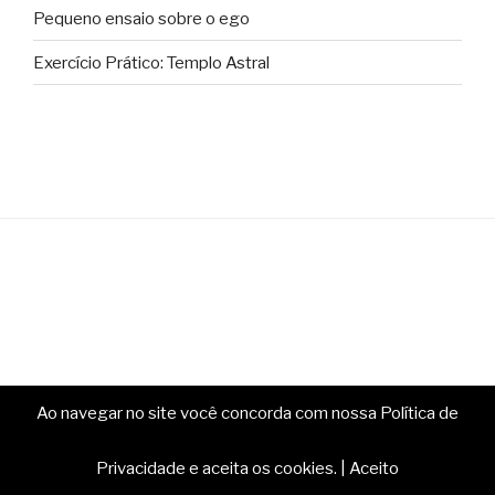
Pequeno ensaio sobre o ego
Exercício Prático: Templo Astral
Ao navegar no site você concorda com nossa Política de
Copyright © Ministério da Magia. Todos os direitos
reservados.
Privacidade e aceita os cookies.
|
Aceito