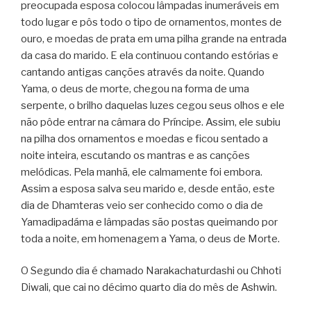
preocupada esposa colocou lâmpadas inumeráveis em
todo lugar e pôs todo o tipo de ornamentos, montes de
ouro, e moedas de prata em uma pilha grande na entrada
da casa do marido. E ela continuou contando estórias e
cantando antigas canções através da noite. Quando
Yama, o deus de morte, chegou na forma de uma
serpente, o brilho daquelas luzes cegou seus olhos e ele
não pôde entrar na câmara do Príncipe. Assim, ele subiu
na pilha dos ornamentos e moedas e ficou sentado a
noite inteira, escutando os mantras e as canções
melódicas. Pela manhã, ele calmamente foi embora.
Assim a esposa salva seu marido e, desde então, este
dia de Dhamteras veio ser conhecido como o dia de
Yamadipadáma e lâmpadas são postas queimando por
toda a noite, em homenagem a Yama, o deus de Morte.
O Segundo dia é chamado Narakachaturdashi ou Chhoti
Diwali, que cai no décimo quarto dia do mês de Ashwin.