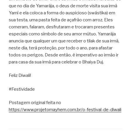
que no dia de Yamarája, o deus de morte visita sua irmã
Yamí e ela coloca a forma do auspicioso (swástika) em
sua testa, uma pasta feita de açafrão com arroz. Eles
comeram, falaram, desfrutaram e trocaram presentes
especiais como símbolo de seu amor mútuo. Yamarája
anuncia que qualquer um que receber o tilak de sua irmã,
neste dia, terá proteção, por todo o ano, para afastar
todos os perigos. Desde então, é imperativo ao irmão ir
para casa da sua irmã para celebrar o Bhaiya Duj.
Feliz Diwali!
#Festividade
Postagem original feita no
https://www.projetomayhem.com.br/o-festival-de-diwali