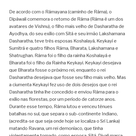
De acordo com o Rámayana (caminho de Ráma), o
Dipáwali comemora o retorno de Ráma (Ráma é um dos
avatares de Vishnu), o filho mais velho de Dasharatha de
Ayodhya, do seu exílio com Sítá e seu irmão Lakshamana
Dasharatha, teve três esposas Koshalayá, Keykayí e
Sumitrá e quatro filhos Ráma, Bharata, Lakshamana e
Shatrughan. Ráma foi o filho da rainha Koshalayá e
Bharata foi o filho da Rainha Keykayi. Keykayi desejava
que Bharata fosse o próximo rei, enquanto o rei
Dasharatha desejava que fosse seu filho mais velho. Mas
a ciumenta Keykayi fez uso de dois desejos que o rei
Dasharatha tinha lhe concedido e enviou Ráma para o
exílio nas florestas, por um período de catorze anos.
Durante esse tempo, Ráma lutou e venceu tênues
batalhas no sul, que separa o sub-continente Indiano,
(acredita-se que seja onde hoje se localiza o Srí Lanka)
matando Ravana, um rei demoníaco, que tinha
violentamente tomado, como esposa, Sítá. Divali marca