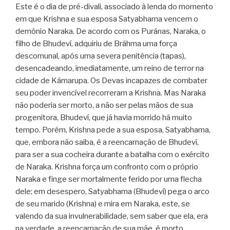
Este é o dia de pré-divali, associado à lenda do momento
em que Krishna e sua esposa Satyabhama vencem o
demônio Naraka. De acordo com os Puránas, Naraka, o
filho de Bhudeví, adquiriu de Bráhma uma força
descomunal, após uma severa penitência (tapas),
desencadeando, imediatamente, um reino de terror na
cidade de Kámarupa. Os Devas incapazes de combater
seu poder invencível recorreram a Krishna. Mas Naraka
não poderia ser morto, a não ser pelas mãos de sua
progenitora, Bhudeví, que já havia morrido há muito
tempo. Porém, Krishna pede a sua esposa, Satyabhama,
que, embora não saiba, é a reencarnação de Bhudeví,
para ser a sua cocheira durante a batalha com o exército
de Naraka. Krishna força um confronto com o próprio
Naraka e finge ser mortalmente ferido por uma flecha
dele; em desespero, Satyabhama (Bhudeví) pega o arco
de seu marido (Krishna) e mira em Naraka, este, se
valendo da sua invulnerabilidade, sem saber que ela, era
na verdade, a reencarnação de sua mãe, é morto