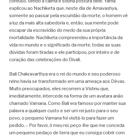
confuso, vendo a calma e sóbria postura dele. Yama
explicou ao Nachiketa que, neste dia de Amavashya,
somente ao passar pela escuridão da morte, o homem vê
a luz da mais alta sabedoria e, então, sua mente pode
escapar da escravidão do medo da sua própria
mortalidade. Nachiketa compreendeu a importância da
vida no mundo e o significado da morte, todas as suas
dúvidas foram tiradas e ele participou, por inteiro e de
coração das celebrações do Divali.
Bali Chakravarthya era o rei do mundo e seu poderoso
reino havia se transformado em uma ameaça aos Dêvas.
Muito preocupados, eles recorrem a Vishnu que,
imediatamente, intercede na forma de um avatara anão
chamado Vamana. Como Bali era famoso por manter sua
palavra a qualquer custo e ser um rei justo para o seu
povo, o pequeno Vamana foi visitá-lo para fazer um
pedido. – Por favor, ó meu rei, peço-lhe que me conceda
um pequeno pedaço de terra que eu consiga cobrir com