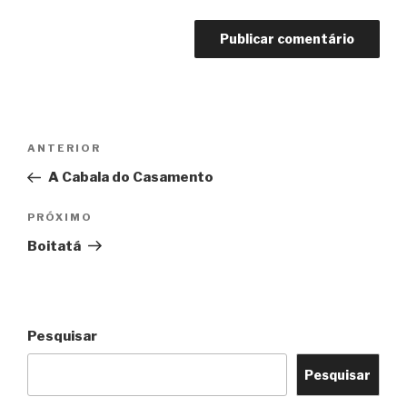
Navegação
Post
ANTERIOR
de
anterior
A Cabala do Casamento
Post
Próximo
PRÓXIMO
post
Boitatá
Pesquisar
Pesquisar