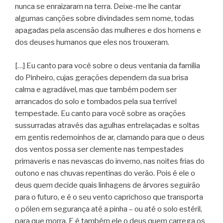
nunca se enraizaram na terra. Deixe-me lhe cantar
algumas canções sobre divindades sem nome, todas
apagadas pela ascensão das mulheres e dos homens e
dos deuses humanos que eles nos trouxeram.
[…] Eu canto para você sobre o deus ventania da família
do Pinheiro, cujas gerações dependem da sua brisa
calma e agradável, mas que também podem ser
arrancados do solo e tombados pela sua terrível
tempestade. Eu canto para você sobre as orações
sussurradas através das agulhas entrelaçadas e soltas
em gentis redemoinhos de ar, clamando para que o deus
dos ventos possa ser clemente nas tempestades
primaveris e nas nevascas do inverno, nas noites frias do
outono e nas chuvas repentinas do verão. Pois é ele o
deus quem decide quais linhagens de árvores seguirão
para o futuro, e é o seu vento caprichoso que transporta
o pólen em segurança até a pinha – ou até o solo estéril,
para que morra. E é também ele o deus quem carrega os