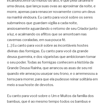
incandescente do mundo do alto, e que pela tardinha é
uma deusa, que lança suas ovas ao aproximar da noite, e
morre, apenas para renascer novamente como um deus
na manhã vindoura. Eu canto para você sobre os seres
submarinos que guardam vigília a cada noite,
ansiosamente aguardando o retorno de seu Criador junto
a luz, e acalmando os aflitos que se amontoam nas
cavernas coraladas, em sua pouca fé.
[…] Eu canto para você sobre as incontáveis hostes
divinas das formigas. Eu canto para você da grande
deusa guerreira, e dos vigaristas que ambicionam tomar
o seu poder. Todas as formigas conhecem a história da
Grande Deusa Rainha, que arrancou as asas de seu rei
quando ele ameaçou usurpar seu trono, e o arremessou a
terra para morrer, para que ela pudesse reinar solitária em
meio a sua hoste de devotos.
Eu canto para você sobre o Um e Muitos da família dos
bambus, que é ao mesmo tempo todos os bambus e