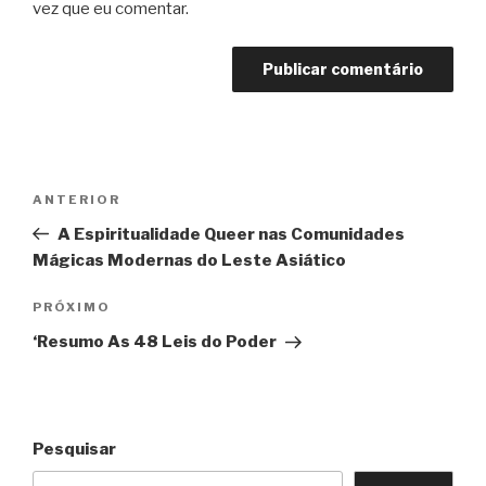
vez que eu comentar.
Navegação
Post
ANTERIOR
de
anterior
A Espiritualidade Queer nas Comunidades
Post
Mágicas Modernas do Leste Asiático
Próximo
PRÓXIMO
post
‘Resumo As 48 Leis do Poder
Pesquisar