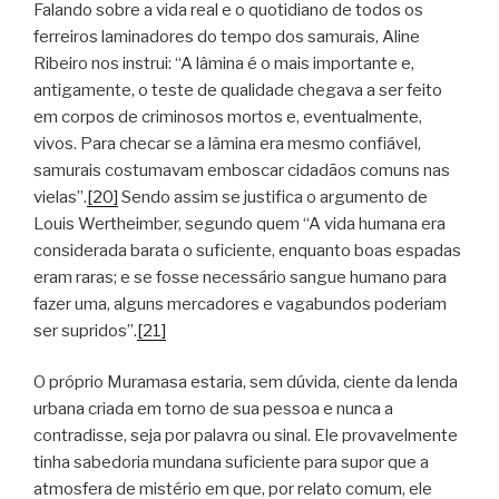
Falando sobre a vida real e o quotidiano de todos os
ferreiros laminadores do tempo dos samurais, Aline
Ribeiro nos instrui: “A lâmina é o mais importante e,
antigamente, o teste de qualidade chegava a ser feito
em corpos de criminosos mortos e, eventualmente,
vivos. Para checar se a lâmina era mesmo confiável,
samurais costumavam emboscar cidadãos comuns nas
vielas”.
[20]
Sendo assim se justifica o argumento de
Louis Wertheimber, segundo quem “A vida humana era
considerada barata o suficiente, enquanto boas espadas
eram raras; e se fosse necessário sangue humano para
fazer uma, alguns mercadores e vagabundos poderiam
ser supridos”.
[21]
O próprio Muramasa estaria, sem dúvida, ciente da lenda
urbana criada em torno de sua pessoa e nunca a
contradisse, seja por palavra ou sinal. Ele provavelmente
tinha sabedoria mundana suficiente para supor que a
atmosfera de mistério em que, por relato comum, ele