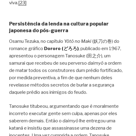
viva.
[23]
Persistência da lenda na cultura popular
japonesa do pós-guerra
Osamu Tezuka, no capítulo
Yōtō no Maki
(妖刀の巻) do
romance gráfico
Dororo
(
どろろ
)
, publicado em 1967,
apresentou o personagem Tanosuke (田之介), um
samurai que recebeu de seu perverso
daimyō
a ordem
de matar todos os construtores dum prédio fortificado,
por medida preventiva, a fim de que nenhum deles
revelasse métodos secretos de burlar a segurança
daquele prédio aos inimigos do feudo.
Tanosuke titubeou, argumentando que é moralmente
incorreto executar gente sem culpa, apenas por eles
saberem demais. Então o
daimyō
lhe entregou uma
kataná e insistiu que assassinasse uma dezena de
inocentes. Uma vez cumprida a ordem, Tanosuke