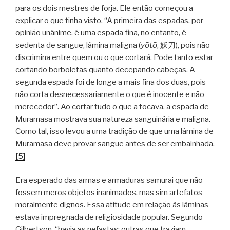
para os dois mestres de forja. Ele então começou a
explicar o que tinha visto. “A primeira das espadas, por
opinião unânime, é uma espada fina, no entanto, é
sedenta de sangue, lâmina maligna (
yōtō
, 妖刀), pois não
discrimina entre quem ou o que cortará. Pode tanto estar
cortando borboletas quanto decepando cabeças. A
segunda espada foi de longe a mais fina dos duas, pois
não corta desnecessariamente o que é inocente e não
merecedor”. Ao cortar tudo o que a tocava, a espada de
Muramasa mostrava sua natureza sanguinária e maligna.
Como tal, isso levou a uma tradição de que uma lâmina de
Muramasa deve provar sangue antes de ser embainhada.
[5]
Era esperado das armas e armaduras samurai que não
fossem meros objetos inanimados, mas sim artefatos
moralmente dignos. Essa atitude em relação às lâminas
estava impregnada de religiosidade popular. Segundo
Gilbertson, “havia as nefastas; outras que traziam