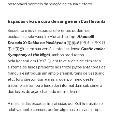
observável por meio da relação de causa e efeito.
Espadas vivas e cura de sangue em Castlevania
Sessenta e nove espadas diferentes podem ser
equipadas pelo vampiro Alucard no jogo
Akumajō
Dracula X: Gekka no Yasōkyoku
(悪魔城ドラキュラX 月
下の夜想), e em sua versão estadunidense
Castlevania:
Symphony of the Night
, ambos produzidos
pela Konami, em 1997. Quem teve a ideia de eliminar o
sistema de fases presente nos treze jogos anteriores da
franquia e introduzir um amplo arsenal, itens de vestuário,
etc., foi o diretor Kōji Igarashi, que, por meio deste
trabalho, se tornou o fundador informal dum subgênero
dos jogos de ação chamado metroidvania.
A maioria das espadas imaginadas por Kōji Igarashi são
relativamente comuns, porém algumas tem vida própria