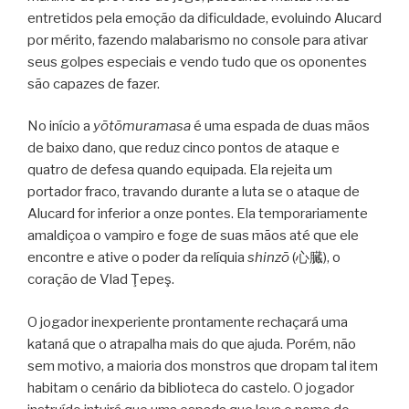
entretidos pela emoção da dificuldade, evoluindo Alucard
por mérito, fazendo malabarismo no console para ativar
seus golpes especiais e vendo tudo que os oponentes
são capazes de fazer.
No início a
yōtōmuramasa
é uma espada de duas mãos
de baixo dano, que reduz cinco pontos de ataque e
quatro de defesa quando equipada. Ela rejeita um
portador fraco, travando durante a luta se o ataque de
Alucard for inferior a onze pontes. Ela temporariamente
amaldiçoa o vampiro e foge de suas mãos até que ele
encontre e ative o poder da relíquia
shinzō
(心臓), o
coração de Vlad Ţepeş.
O jogador inexperiente prontamente rechaçará uma
kataná que o atrapalha mais do que ajuda. Porém, não
sem motivo, a maioria dos monstros que dropam tal item
habitam o cenário da biblioteca do castelo. O jogador