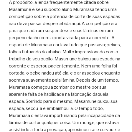
A propósito, a lenda frequentemente citada sobre
Masamune e seu suposto aluno Muramasa tendo uma
competição sobre a potência de corte de suas espadas
não deve passar despercebida aqui. A competição era
para que cada um suspendesse suas lâminas em um
pequeno riacho com a ponta virada para a corrente. A
espada de Muramasa cortava tudo que passava; peixes,
folhas flutuando rio abaixo. Muito impressionado com o
trabalho de seu pupilo, Masamune baixou sua espada na
corrente e esperou pacientemente. Nem uma folha foi
cortada, o peixe nadou até ela, e o ar assobiou enquanto
soprava suavemente pela lâmina. Depois de um tempo,
Muramasa começou a zombar do mestre por sua
aparente falta de habilidade na fabricação daquela
espada. Sorrindo para si mesmo, Masamune puxou sua
espada, secou-a e embainhou-a. O tempo todo,
Muramasa o estava importunando pela incapacidade da
lâmina de cortar qualquer coisa. Um monge, que estava
assistindo a toda a provação, aproximou-se e curvou-se