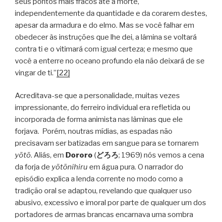
seus pontos mais fracos até a morte,
independentemente da quantidade e da corarem destes,
apesar da armadura e do elmo. Mas se você falhar em
obedecer às instruções que lhe dei, a lâmina se voltará
contra ti e o vitimará com igual certeza; e mesmo que
você a enterre no oceano profundo ela não deixará de se
vingar de ti.”
[22]
Acreditava-se que a personalidade, muitas vezes
impressionante, do ferreiro individual era refletida ou
incorporada de forma animista nas lâminas que ele
forjava. Porém, noutras mídias, as espadas não
precisavam ser batizadas em sangue para se tornarem
yōtō
. Aliás, em
Dororo
(
どろろ
; 1969) nós vemos a cena
da forja de
yōtōnihiru
em água pura. O narrador do
episódio explica a lenda corrente no modo como a
tradição oral se adaptou, revelando que qualquer uso
abusivo, excessivo e imoral por parte de qualquer um dos
portadores de armas brancas encarnava uma sombra