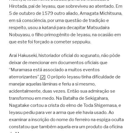
Hirotada, pai de Ieyasu, que sobreviveu ao atentado. Em
5 de outubro de 1579 outro aliado, Amagata Michitsuna,
em sã consciência, por uma questão de tradição e
respeito, usou a
kataná
para decapitar Matsudaira
Nobuyasu, o filho primogênito de Ieyasu, na ocasião em
que este foi forçado a cometer
seppuku
.
Arai Hakuseki, historiador oficial do xogunato, não pôde
deixar de mencionar em documentos oficiais que
“Muramasa está associado a muitos eventos
aterrorizantes”.
[2]
O próprio Ieyasu tinha dificuldade de
manejar aquelas lâminas e feriu a si mesmo,
acidentalmente, duas vezes. Então sua admiração se
transformou em medo. Na Batalha de Sekigahara,
Nagatake cortou a crista do elmo de Toda Shigemasa, e
Ieyasu pediu para ver a arma que ele havia usado. Ao
examinar a inscrição do nome do ferreiro na espiga oculta
constatou que também aquela era um produto da oficina