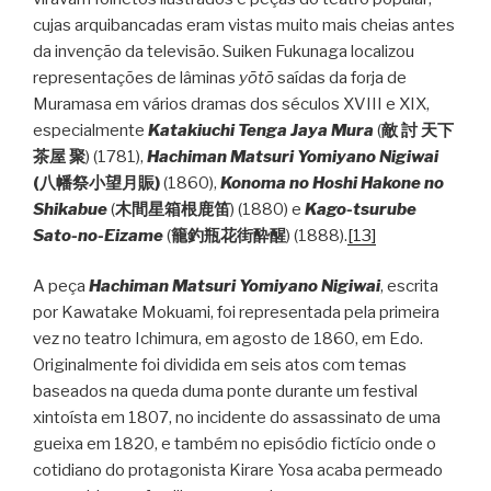
cujas arquibancadas eram vistas muito mais cheias antes
da invenção da televisão. Suiken Fukunaga localizou
representações de lâminas
yōtō
saídas da forja de
Muramasa em vários dramas dos séculos XVIII e XIX,
especialmente
Katakiuchi Tenga Jaya Mura
(
敵
討
天下
茶屋
聚
) (1781),
Hachiman Matsuri Yomiyano Nigiwai
(
八幡祭小望月賑
)
(1860),
Konoma no Hoshi Hakone no
Shikabue
(
木間星箱根鹿笛
) (1880) e
Kago-tsurube
Sato-no-Eizame
(
籠釣瓶花街酔醒
) (1888).
[13]
A peça
Hachiman Matsuri Yomiyano Nigiwai
, escrita
por Kawatake Mokuami, foi representada pela primeira
vez no teatro Ichimura, em agosto de 1860, em Edo.
Originalmente foi dividida em seis atos com temas
baseados na queda duma ponte durante um festival
xintoísta em 1807, no incidente do assassinato de uma
gueixa em 1820, e também no episódio fictício onde o
cotidiano do protagonista Kirare Yosa acaba permeado