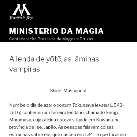
Pular
para
o
conteúdo
MINISTERIO DA MAGIA
Confederação Brasileira de Magos e Bruxas
A lenda de yōtō, as lâminas
vampiras
Shirlei Massapust
Num belo dia de azar o xogum
Tokugawa Ieyasu
(1543-
1616) conheceu um ferreiro lendário, chamado Sengo
Muramasa, cuja oficina estava situada em Kuwana, na
província de Ise, Japão. As pessoas falavam coisas
estranhas sobre ele, que nasceu em 1341 e que foi aluno