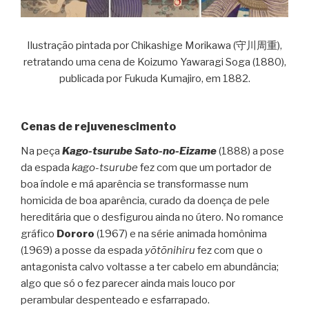
Ilustração pintada por Chikashige Morikawa (守川周重),
retratando uma cena de Koizumo Yawaragi Soga (1880),
publicada por Fukuda Kumajiro, em 1882.
Cenas de rejuvenescimento
Na peça
Kago-tsurube Sato-no-Eizame
(1888) a pose
da espada
kago-tsurube
fez com que um portador de
boa índole e má aparência se transformasse num
homicida de boa aparência, curado da doença de pele
hereditária que o desfigurou ainda no útero. No romance
gráfico
Dororo
(1967) e na série animada homônima
(1969) a posse da espada
yōtōnihiru
fez com que o
antagonista calvo voltasse a ter cabelo em abundância;
algo que só o fez parecer ainda mais louco por
perambular despenteado e esfarrapado.