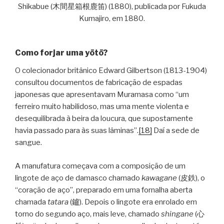
Shikabue (木間星箱根鹿笛) (1880), publicada por Fukuda
Kumajiro, em 1880.
Como forjar uma yōtō?
O colecionador britânico Edward Gilbertson (1813-1904)
consultou documentos de fabricação de espadas
japonesas que apresentavam Muramasa como “um
ferreiro muito habilidoso, mas uma mente violenta e
desequilibrada à beira da loucura, que supostamente
havia passado para às suas lâminas”.
[18]
Daí a sede de
sangue.
A manufatura começava com a composição de um
lingote de aço de damasco chamado
kawagane
(皮鉄), o
“coração de aço”, preparado em uma fornalha aberta
chamada
tatara
(鑪). Depois o lingote era enrolado em
torno do segundo aço, mais leve, chamado
shingane
(心