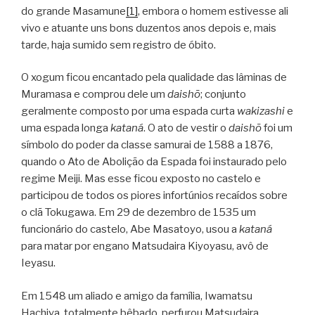
do grande Masamune
[1]
, embora o homem estivesse ali
vivo e atuante uns bons duzentos anos depois e, mais
tarde, haja sumido sem registro de óbito.
O xogum ficou encantado pela qualidade das lâminas de
Muramasa e comprou dele um
daishō
; conjunto
geralmente composto por uma espada curta
wakizashi
e
uma espada longa
kataná
. O ato de vestir o
daishō
foi um
símbolo do poder da classe samurai de 1588 a 1876,
quando o Ato de Abolição da Espada foi instaurado pelo
regime Meiji. Mas esse ficou exposto no castelo e
participou de todos os piores infortúnios recaídos sobre
o clã Tokugawa. Em 29 de dezembro de 1535 um
funcionário do castelo, Abe Masatoyo, usou a
kataná
para matar por engano Matsudaira Kiyoyasu, avô de
Ieyasu.
Em 1548 um aliado e amigo da família, Iwamatsu
Hachiya, totalmente bêbado, perfurou Matsudaira