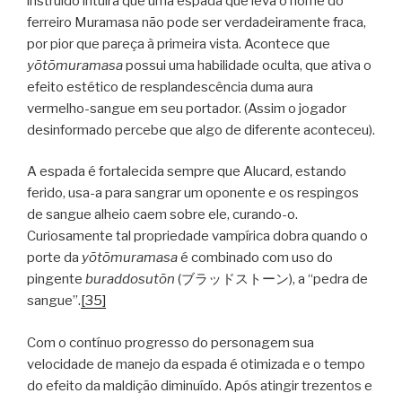
instruído intuirá que uma espada que leva o nome do
ferreiro Muramasa não pode ser verdadeiramente fraca,
por pior que pareça à primeira vista. Acontece que
yōtōmuramasa
possui uma habilidade oculta, que ativa o
efeito estético de resplandescência duma aura
vermelho-sangue em seu portador. (Assim o jogador
desinformado percebe que algo de diferente aconteceu).
A espada é fortalecida sempre que Alucard, estando
ferido, usa-a para sangrar um oponente e os respingos
de sangue alheio caem sobre ele, curando-o.
Curiosamente tal propriedade vampírica dobra quando o
porte da
yōtōmuramasa
é combinado com uso do
pingente
buraddosutōn
(ブラッドストーン), a “pedra de
sangue”.
[35]
Com o contínuo progresso do personagem sua
velocidade de manejo da espada é otimizada e o tempo
do efeito da maldição diminuído. Após atingir trezentos e