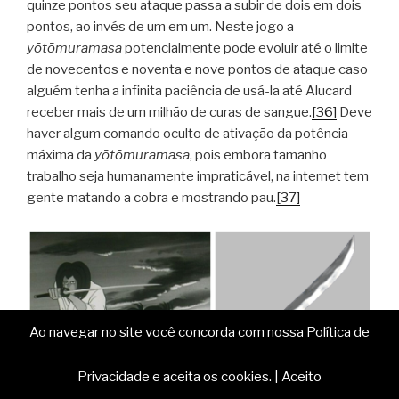
quinze pontos seu ataque passa a subir de dois em dois
pontos, ao invés de um em um. Neste jogo a
yōtōmuramasa
potencialmente pode evoluir até o limite
de novecentos e noventa e nove pontos de ataque caso
alguém tenha a infinita paciência de usá-la até Alucard
receber mais de um milhão de curas de sangue.
[36]
Deve
haver algum comando oculto de ativação da potência
máxima da
yōtōmuramasa
, pois embora tamanho
trabalho seja humanamente impraticável, na internet tem
gente matando a cobra e mostrando pau.
[37]
Ao navegar no site você concorda com nossa Política de
Privacidade e aceita os cookies.
|
Aceito