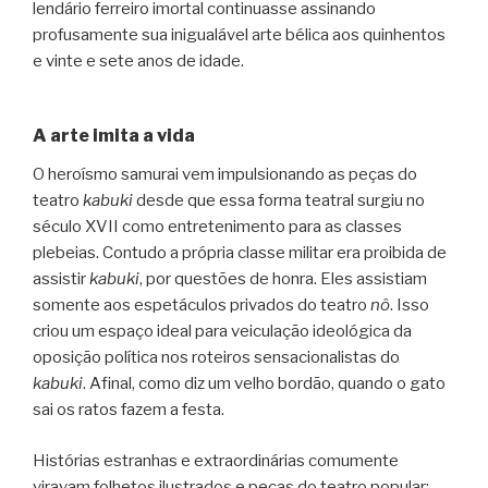
lendário ferreiro imortal continuasse assinando
profusamente sua inigualável arte bélica aos quinhentos
e vinte e sete anos de idade.
A arte imita a vida
O heroísmo samurai vem impulsionando as peças do
teatro
kabuki
desde que essa forma teatral surgiu no
século XVII como entretenimento para as classes
plebeias. Contudo a própria classe militar era proibida de
assistir
kabuki
, por questões de honra. Eles assistiam
somente aos espetáculos privados do teatro
nô
. Isso
criou um espaço ideal para veiculação ideológica da
oposição política nos roteiros sensacionalistas do
kabuki
. Afinal, como diz um velho bordão, quando o gato
sai os ratos fazem a festa.
Histórias estranhas e extraordinárias comumente
viravam folhetos ilustrados e peças do teatro popular;