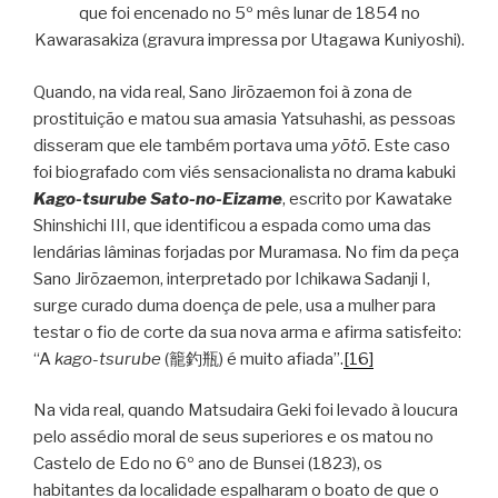
que foi encenado no 5º mês lunar de 1854 no
Kawarasakiza (gravura impressa por Utagawa Kuniyoshi).
Quando, na vida real, Sano Jirōzaemon foi à zona de
prostituição e matou sua amasia Yatsuhashi, as pessoas
disseram que ele também portava uma
yōtō
. Este caso
foi biografado com viés sensacionalista no drama kabuki
Kago-tsurube Sato-no-Eizame
, escrito por Kawatake
Shinshichi III, que identificou a espada como uma das
lendárias lâminas forjadas por Muramasa. No fim da peça
Sano Jirōzaemon, interpretado por Ichikawa Sadanji I,
surge curado duma doença de pele, usa a mulher para
testar o fio de corte da sua nova arma e afirma satisfeito:
“A
kago-tsurube
(籠釣瓶) é muito afiada”.
[16]
Na vida real, quando Matsudaira Geki foi levado à loucura
pelo assédio moral de seus superiores e os matou no
Castelo de Edo no 6º ano de Bunsei (1823), os
habitantes da localidade espalharam o boato de que o