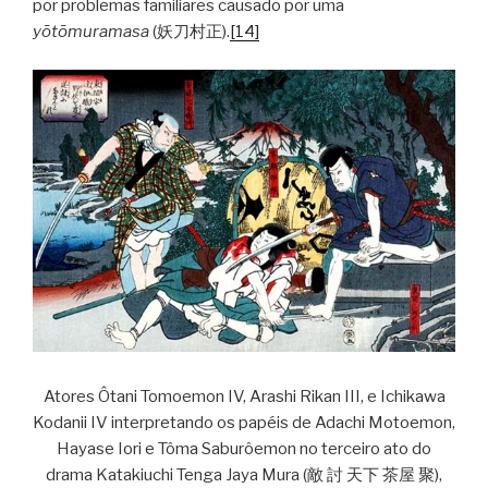
por problemas familiares causado por uma
yōtōmuramasa
(妖刀村正).
[14]
Atores Ôtani Tomoemon IV, Arashi Rikan III, e Ichikawa
Kodanii IV interpretando os papéis de Adachi Motoemon,
Hayase Iori e Tôma Saburôemon no terceiro ato do
drama Katakiuchi Tenga Jaya Mura (敵 討 天下 茶屋 聚),