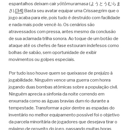
espantalhos deixam cair
yōtōmuramasa
(ようとうむらま
さ).
[34]
Basta seu avatar equipar uma Crissaegrim que o
jogo acaba para ele, pois tudo é destruído com facilidade
e nada mais pode vencê-lo. Os cenários são
atravessados com pressa, antes mesmo da conclusão
de sua aclamada trilha sonora. Ao toque de um botão de
ataque até os chefes de fase estouram indefesos como
bolhas de sabão, sem oportunidade de exibir
movimentos ou golpes especiais.
Por tudo isso houve quem se queixasse de prejuízo à
jogabilidade. Ninguém vence uma guerra com honra
jogando duas bombas atômicas sobre a população civil.
Ninguém aprecia a sinfonia da noite correndo em
enxurrada como as águas bravias dum rio durante a
tempestade. Transformar a pior dentre as espadas do
inventário no melhor equipamento possível foi o objetivo
da parcela minoritária de jogadores que desejava tirar o
máximo de proveito do jogo, passando muitas horas