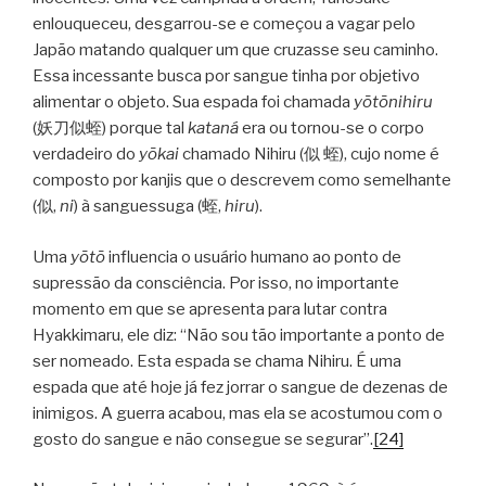
enlouqueceu, desgarrou-se e começou a vagar pelo
Japão matando qualquer um que cruzasse seu caminho.
Essa incessante busca por sangue tinha por objetivo
alimentar o objeto. Sua espada foi chamada
yōtōnihiru
(妖刀似蛭) porque tal
kataná
era ou tornou-se o corpo
verdadeiro do
y
ōkai
chamado Nihiru (似 蛭), cujo nome é
composto por kanjis que o descrevem como semelhante
(似,
ni
) à sanguessuga (蛭,
hiru
).
Uma
yōtō
influencia o usuário humano ao ponto de
supressão da consciência. Por isso, no importante
momento em que se apresenta para lutar contra
Hyakkimaru, ele diz: “Não sou tão importante a ponto de
ser nomeado. Esta espada se chama Nihiru. É uma
espada que até hoje já fez jorrar o sangue de dezenas de
inimigos. A guerra acabou, mas ela se acostumou com o
gosto do sangue e não consegue se segurar”.
[24]