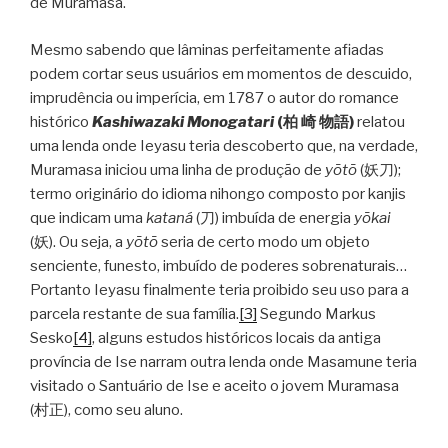
de Muramasa.
Mesmo sabendo que lâminas perfeitamente afiadas
podem cortar seus usuários em momentos de descuido,
imprudência ou imperícia, em 1787 o autor do romance
histórico
Kashiwazaki Monogatari
(
柏
崎
物語
)
relatou
uma lenda onde Ieyasu teria descoberto que, na verdade,
Muramasa iniciou uma linha de produção de
yōtō
(妖刀);
termo originário do idioma nihongo composto por kanjis
que indicam uma
kataná
(刀) imbuída de energia
y
ōkai
(妖). Ou seja, a
yōtō
seria de certo modo um objeto
senciente, funesto, imbuído de poderes sobrenaturais…
Portanto Ieyasu finalmente teria proibido seu uso para a
parcela restante de sua família.
[3]
Segundo Markus
Sesko
[4]
, alguns estudos históricos locais da antiga
província de Ise narram outra lenda onde Masamune teria
visitado o Santuário de Ise e aceito o jovem Muramasa
(村正), como seu aluno.