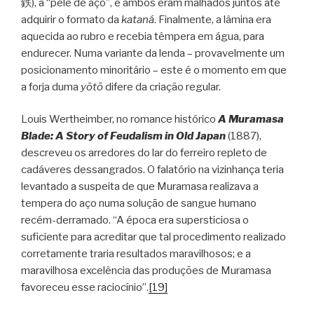
鉄), a “pele de aço”, e ambos eram malhados juntos até
adquirir o formato da
kataná
. Finalmente, a lâmina era
aquecida ao rubro e recebia têmpera em água, para
endurecer. Numa variante da lenda – provavelmente um
posicionamento minoritário – este é o momento em que
a forja duma
yōtō
difere da criação regular.
Louis Wertheimber, no romance histórico
A Muramasa
Blade: A Story of Feudalism in Old Japan
(1887),
descreveu os arredores do lar do ferreiro repleto de
cadáveres dessangrados. O falatório na vizinhança teria
levantado a suspeita de que Muramasa realizava a
tempera do aço numa solução de sangue humano
recém-derramado. “A época era supersticiosa o
suficiente para acreditar que tal procedimento realizado
corretamente traria resultados maravilhosos; e a
maravilhosa excelência das produções de Muramasa
favoreceu esse raciocínio”.
[19]