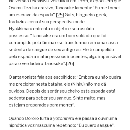
Na versão televisiva, veiculada em 1969, à época em que
Osamu Tezuka era vivo, Tanosuke lamenta: “Eu me tornei
um escravo da espada”.
[25]
Guts, blogueiro geek,
traduziu a cena à sua perspectiva onde
Hyakkimaru enfrenta o objeto e seu usuário
possesso: “Tanosuke era um bom soldado que foi
corrompido pela lâmina e se transformou em uma casca
sedenta de sangue de seu antigo eu. Ele é compelido
pela espada a matar pessoas inocentes, algo impensável
para o verdadeiro Tanosuke”.
[26]
O antagonista fala aos escolhidos: “Embora eu não queira
me precipitar nesta batalha, ele (Nihiru) não me dá
ouvidos. Depois de sentir seu cheiro esta espada está
sedenta para beber seu sangue. Sinto muito, mas
estejam preparados para morrer”.
Quando Dororo furta a
yōtōnihiru
ele passa a ouvir uma
hipnótica voz masculina repetindo: “Eu quero sangue”.