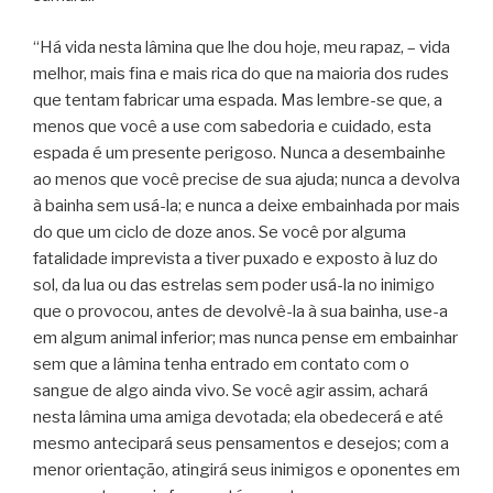
“Há vida nesta lâmina que lhe dou hoje, meu rapaz, – vida
melhor, mais fina e mais rica do que na maioria dos rudes
que tentam fabricar uma espada. Mas lembre-se que, a
menos que você a use com sabedoria e cuidado, esta
espada é um presente perigoso. Nunca a desembainhe
ao menos que você precise de sua ajuda; nunca a devolva
à bainha sem usá-la; e nunca a deixe embainhada por mais
do que um ciclo de doze anos. Se você por alguma
fatalidade imprevista a tiver puxado e exposto à luz do
sol, da lua ou das estrelas sem poder usá-la no inimigo
que o provocou, antes de devolvê-la à sua bainha, use-a
em algum animal inferior; mas nunca pense em embainhar
sem que a lâmina tenha entrado em contato com o
sangue de algo ainda vivo. Se você agir assim, achará
nesta lâmina uma amiga devotada; ela obedecerá e até
mesmo antecipará seus pensamentos e desejos; com a
menor orientação, atingirá seus inimigos e oponentes em