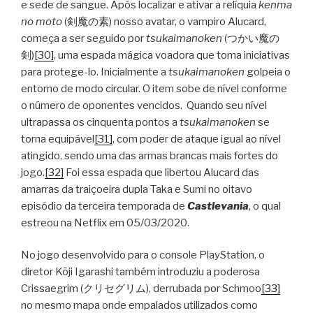
e sede de sangue. Após localizar e ativar a relíquia
kenma
no moto
(剣魔の素) nosso avatar, o vampiro Alucard,
começa a ser seguido por
tsukaimanoken
(つかい魔の
剣)
[30]
, uma espada mágica voadora que toma iniciativas
para protege-lo. Inicialmente a
tsukaimanoken
golpeia o
entorno de modo circular. O item sobe de nível conforme
o número de oponentes vencidos. Quando seu nível
ultrapassa os cinquenta pontos a
tsukaimanoken
se
torna equipável
[31]
, com poder de ataque igual ao nível
atingido, sendo uma das armas brancas mais fortes do
jogo.
[32]
Foi essa espada que libertou Alucard das
amarras da traiçoeira dupla Taka e Sumi no oitavo
episódio da terceira temporada de
Castlevania
, o qual
estreou na Netflix em 05/03/2020.
No jogo desenvolvido para o console PlayStation, o
diretor Kōji Igarashi também introduziu a poderosa
Crissaegrim (クリセグリム), derrubada por Schmoo
[33]
no mesmo mapa onde empalados utilizados como