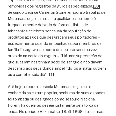
especialistas oficiais, como Honami Kotobu, e foram
removidas dos registros da guilda especializada.
[10]
Segundo George Cameron Stone, embora o trabalho de
Muramasa seja da mais alta qualidade, seu nome é
frequentemente deixado de fora das listas de
fabricantes célebres por causa da reputação de
produtos aziagos que desgraçam seus portadores –
especialmente quando empunhadas por membros da
família Tokugawa, ao ponto de seu uso ser uma vez
proibido na corte do xogum. – “Há uma superstição de
que suas lâminas tinham sede de sangue e não davam
descanso aos seus donos, impelindo-os a matar outrem
ou a cometer suicídio”.
[11]
Até hoje, embora a escola Muramasa seja muito
conhecida na cultura popular, nenhuma de suas espadas
foi tombada ou designada como Tesouro Nacional.
Porém, há quem as deseje justamente pela força da
lenda. No período Bakumatsu (1853-1868), tais armas