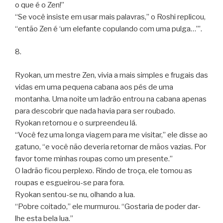
o que é o Zen!”
“Se você insiste em usar mais palavras,” o Roshi replicou,
“então Zen é ‘um elefante copulando com uma pulga…’”.
8.
Ryokan, um mestre Zen, vivia a mais simples e frugais das
vidas em uma pequena cabana aos pés de uma
montanha. Uma noite um ladrão entrou na cabana apenas
para descobrir que nada havia para ser roubado.
Ryokan retornou e o surpreendeu lá.
“Você fez uma longa viagem para me visitar,” ele disse ao
gatuno, “e você não deveria retornar de mãos vazias. Por
favor tome minhas roupas como um presente.”
O ladrão ficou perplexo. Rindo de troça, ele tomou as
roupas e esgueirou-se para fora.
Ryokan sentou-se nu, olhando a lua.
“Pobre coitado,” ele murmurou. “Gostaria de poder dar-
lhe esta bela lua.”