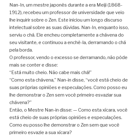
Nan-In, um mestre japonês durante a era Meiji (1868-
1912), recebeu um professor de universidade que veio
lhe inquirir sobre o Zen. Este iniciou um longo discurso
intelectual sobre as suas dúvidas. Nan-In, enquanto isso,
serviu o chá. Ele encheu completamente a chávena do
seu visitante, e continuou a enchê-la, derramando o chá
pela borda.
O professor, vendo o excesso se derramando, não pôde
mais se conter e disse:
“Está muito cheio. Não cabe mais chá!”
“Como esta chávena,” Nan-in disse, “você está cheio de
suas próprias opiniões e especulações. Como posso eu
lhe demonstrar o Zen sem você primeiro esvaziar sua
chávena?”
Então, o Mestre Nan-in disse: — Como esta xícara, você
está cheio de suas próprias opiniões e especulações.
Como eu posso lhe demonstrar o Zen sem que você
primeiro esvazie a sua xícara?