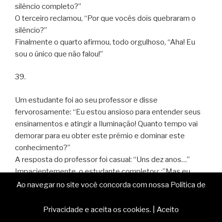
silêncio completo?”
O terceiro reclamou, “Por que vocês dois quebraram o
silêncio?”
Finalmente o quarto afirmou, todo orgulhoso, “Aha! Eu
sou o único que não falou!”
39.
Um estudante foi ao seu professor e disse
fervorosamente: “Eu estou ansioso para entender seus
ensinamentos e atingir a Iluminação! Quanto tempo vai
demorar para eu obter este prémio e dominar este
conhecimento?”
A resposta do professor foi casual: “Uns dez anos…”
Impacientemente, o estudante completou: :”Mas eu
quero entender todos os segredos mais rápido do que
Ao navegar no site você concorda com nossa Política de
isto! Vou trabalhar duro! Vou praticar todo o dia, estudar e
decorar todos os sutras, farei isso dez ou mais horas por
Privacidade e aceita os cookies.
|
Aceito
dia!! Neste caso, em quanto tempo chegarei ao