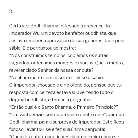
9.
Certa vez Bodhidharma foi levado à presença do
Imperador Wu, um devoto benfeitor buddhista, que
ansiava receber a aprovação de sua generosidade pelo
sábio. Ele perguntou ao mestre:
“Nós construímos templos, copiamos os sutras
sagrados, ordenamos monges e monjas. Qual o mérito,
reverenciado Senhor, da nossa conduta?”
“Nenhum mérito, em absoluto”, disse o sábio.
O Imperador, chocado e algo ofendido, pensou que tal
resposta com certeza estava subvertendo todo o
dogma buddhista, e tornou a perguntar:
“Então qual é o Santo Dharma, o Primeiro Princípio?”
“Um vasto Vazio, sem nada santo dentro dele”, afirmou
Bodhidharma, para a surpresa do Imperador. Este ficou
furioso, levantou-se e fez sua última pergunta:
“Quem és então, para ficares diante de mim como se