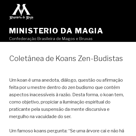
Pular
para
o
conteúdo
MINISTERIO DA MAGIA
Confederação Brasileira de Magos e Bruxas
Coletânea de Koans Zen-Budistas
Um koan é uma anedota, diálogo, questão ou afirmação
feita por u mestre dentro do zen budismo que contém
aspectos inacessíveis à razão. Desta forma, o koan tem,
como objetivo, propiciar a iluminação espiritual do
praticante pela suspensão da mente discursiva e
mergulho na vacuidade do ser.
Um famoso koans pergunta: “Se uma árvore cai e não há