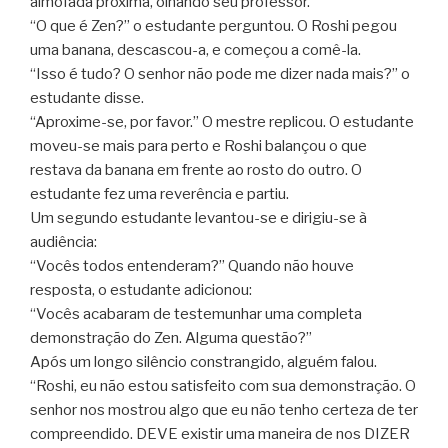
almofada próxima, olhando seu professor.
“O que é Zen?” o estudante perguntou. O Roshi pegou
uma banana, descascou-a, e começou a comê-la.
“Isso é tudo? O senhor não pode me dizer nada mais?” o
estudante disse.
“Aproxime-se, por favor.” O mestre replicou. O estudante
moveu-se mais para perto e Roshi balançou o que
restava da banana em frente ao rosto do outro. O
estudante fez uma reverência e partiu.
Um segundo estudante levantou-se e dirigiu-se à
audiência:
“Vocês todos entenderam?” Quando não houve
resposta, o estudante adicionou:
“Vocês acabaram de testemunhar uma completa
demonstração do Zen. Alguma questão?”
Após um longo silêncio constrangido, alguém falou.
“Roshi, eu não estou satisfeito com sua demonstração. O
senhor nos mostrou algo que eu não tenho certeza de ter
compreendido. DEVE existir uma maneira de nos DIZER