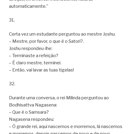
automaticamente.”
31.
Certa vez um estudante perguntou ao mestre Joshu:
– Mestre, por favor, o que é o Satori?.
Joshu respondeu-lhe:
– Terminaste a refeição?
– É claro mestre, terminei.
– Então, vai lavar as tuas tigelas!
32.
Durante uma conversa, o rei Milinda perguntou ao
Bodhisattva Nagasena:
– Que é o Samsara?
Nagasena respondeu:
– Ó grande rei, aqui nascemos e morremos, lá nascemos
e morremos, depois nascemos de novo e de novo