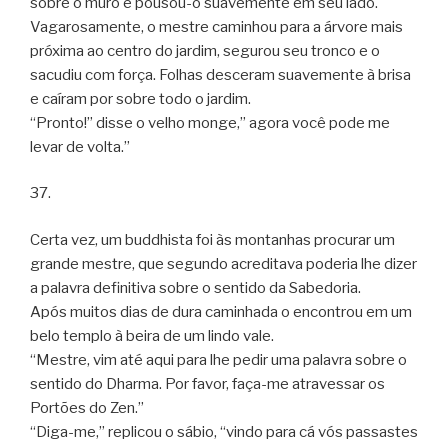
sobre o muro e pousou-o suavemente em seu lado.
Vagarosamente, o mestre caminhou para a árvore mais
próxima ao centro do jardim, segurou seu tronco e o
sacudiu com força. Folhas desceram suavemente à brisa
e caíram por sobre todo o jardim.
“Pronto!” disse o velho monge,” agora você pode me
levar de volta.”
37.
Certa vez, um buddhista foi às montanhas procurar um
grande mestre, que segundo acreditava poderia lhe dizer
a palavra definitiva sobre o sentido da Sabedoria.
Após muitos dias de dura caminhada o encontrou em um
belo templo à beira de um lindo vale.
“Mestre, vim até aqui para lhe pedir uma palavra sobre o
sentido do Dharma. Por favor, faça-me atravessar os
Portões do Zen.”
“Diga-me,” replicou o sábio, “vindo para cá vós passastes