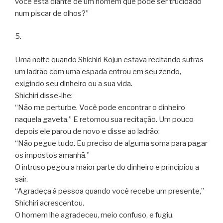
você está diante de um homem que pode ser trucidado
num piscar de olhos?”
5.
Uma noite quando Shichiri Kojun estava recitando sutras
um ladrão com uma espada entrou em seu zendo,
exigindo seu dinheiro ou a sua vida.
Shichiri disse-lhe:
“Não me perturbe. Você pode encontrar o dinheiro
naquela gaveta.” E retomou sua recitação. Um pouco
depois ele parou de novo e disse ao ladrão:
“Não pegue tudo. Eu preciso de alguma soma para pagar
os impostos amanhã.”
O intruso pegou a maior parte do dinheiro e principiou a
sair.
“Agradeça à pessoa quando você recebe um presente,”
Shichiri acrescentou.
O homem lhe agradeceu, meio confuso, e fugiu.