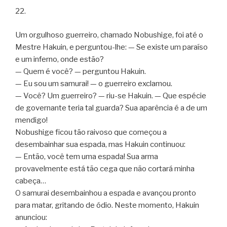
22.
Um orgulhoso guerreiro, chamado Nobushige, foi até o
Mestre Hakuin, e perguntou-lhe: — Se existe um paraíso
e um inferno, onde estão?
— Quem é você? — perguntou Hakuin.
— Eu sou um samurai! — o guerreiro exclamou.
— Você? Um guerreiro? — riu-se Hakuin. — Que espécie
de governante teria tal guarda? Sua aparência é a de um
mendigo!
Nobushige ficou tão raivoso que começou a
desembainhar sua espada, mas Hakuin continuou:
— Então, você tem uma espada! Sua arma
provavelmente está tão cega que não cortará minha
cabeça…
O samurai desembainhou a espada e avançou pronto
para matar, gritando de ódio. Neste momento, Hakuin
anunciou: