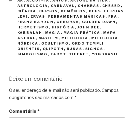
TAGS
AA
,
ALQUIMIA
,
ANJOS
,
ÁRVORE DA VIDA
,
ASTROLOGIA
,
CARNAVAL
,
CHAKRAS
,
CHESED
,
CIÊNCIA
,
CURSOS
,
DEMÔNIOS
,
DEUS
,
ELIPHAS
LEVI
,
ERVAS
,
FERRAMENTAS MÁGICAS
,
FRA
,
FRANZ BARDON
,
GEBURAH
,
GOLDEN DAWN
,
HERMETISMO
,
HISTÓRIA
,
JOHN DEE
,
KABBALAH
,
MAGIA
,
MAGIA PRÁTICA
,
MAPA
ASTRAL
,
MAYHEM
,
MITOLOGIA
,
MITOLOGIA
NÓRDICA
,
OCULTISMO
,
ORDO TEMPLI
ORIENTIS
,
QLIPOTH
,
RUNAS
,
SIGNOS
,
SIMBOLISMO
,
TAROT
,
TIFERET
,
YGGDRASIL
Deixe um comentário
O seu endereço de e-mail não será publicado.
Campos
obrigatórios são marcados com
*
Comentário
*