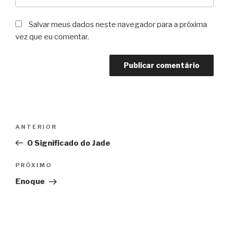
Salvar meus dados neste navegador para a próxima
vez que eu comentar.
Navegação
Post
ANTERIOR
de
anterior
O Significado do Jade
Post
Próximo
PRÓXIMO
post
Enoque