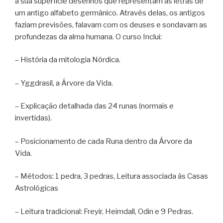
a sua superfície desenhos que representam as letras de
um antigo alfabeto germânico. Através delas, os antigos
faziam previsões, falavam com os deuses e sondavam as
profundezas da alma humana. O curso Inclui:
– História da mitologia Nórdica.
– Yggdrasil, a Árvore da Vida.
– Explicação detalhada das 24 runas (normais e
invertidas).
– Posicionamento de cada Runa dentro da Árvore da
Vida.
– Métodos: 1 pedra, 3 pedras, Leitura associada às Casas
Astrológicas
– Leitura tradicional: Freyir, Heimdall, Odin e 9 Pedras.