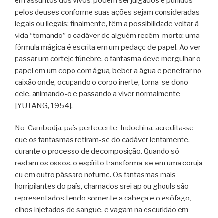
em assuntos dos vivos, podem ser julgados e punidos
pelos deuses conforme suas ações sejam consideradas
legais ou ilegais; finalmente, têm a possibilidade voltar à
vida “tomando” o cadáver de alguém recém-morto: uma
fórmula mágica é escrita em um pedaço de papel. Ao ver
passar um cortejo fúnebre, o fantasma deve mergulhar o
papel em um copo com água, beber a água e penetrar no
caixão onde, ocupando o corpo inerte, torna-se dono
dele, animando-o e passando a viver normalmente
[YUTANG, 1954].
No Cambodja, país pertecente Indochina, acredita-se
que os fantasmas retiram-se do cadáver lentamente,
durante o processo de decomposição. Quando só
restam os ossos, o espírito transforma-se em uma coruja
ou em outro pássaro noturno. Os fantasmas mais
horripilantes do país, chamados srei ap ou ghouls são
representados tendo somente a cabeça e o esôfago,
olhos injetados de sangue, e vagam na escuridão em