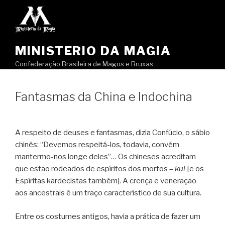
Pular
para
o
conteúdo
MINISTERIO DA MAGIA
Confederação Brasileira de Magos e Bruxas
Fantasmas da China e Indochina
A respeito de deuses e fantasmas, dizia Confúcio, o sábio
chinês: “Devemos respeitá-los, todavia, convém
mantermo-nos longe deles”… Os chineses acreditam
que estão rodeados de espíritos dos mortos –
kui
[e os
Espíritas kardecistas também]. A crença e veneração
aos ancestrais é um traço característico de sua cultura.
Entre os costumes antigos, havia a prática de fazer um