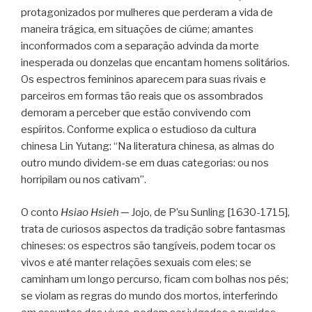
protagonizados por mulheres que perderam a vida de
maneira trágica, em situações de ciúme; amantes
inconformados com a separação advinda da morte
inesperada ou donzelas que encantam homens solitários.
Os espectros femininos aparecem para suas rivais e
parceiros em formas tão reais que os assombrados
demoram a perceber que estão convivendo com
espíritos. Conforme explica o estudioso da cultura
chinesa Lin Yutang: “Na literatura chinesa, as almas do
outro mundo dividem-se em duas categorias: ou nos
horripilam ou nos cativam”.
O conto
Hsiao Hsieh
─ Jojo, de P’su Sunling [1630-1715],
trata de curiosos aspectos da tradição sobre fantasmas
chineses: os espectros são tangíveis, podem tocar os
vivos e até manter relações sexuais com eles; se
caminham um longo percurso, ficam com bolhas nos pés;
se violam as regras do mundo dos mortos, interferindo