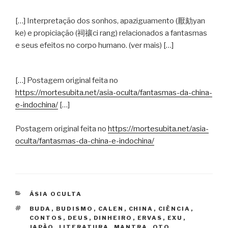
[…] Interpretação dos sonhos, apaziguamento (厭劾yan
ke) e propiciação (祠禳ci rang) relacionados a fantasmas
e seus efeitos no corpo humano. (ver mais) […]
[…] Postagem original feita no
https://mortesubita.net/asia-oculta/fantasmas-da-china-
e-indochina/
[…]
Postagem original feita no
https://mortesubita.net/asia-
oculta/fantasmas-da-china-e-indochina/
CATEGORIAS
ÁSIA OCULTA
TAGS
BUDA
,
BUDISMO
,
CALEN
,
CHINA
,
CIÊNCIA
,
CONTOS
,
DEUS
,
DINHEIRO
,
ERVAS
,
EXU
,
JAPÃO
,
LITERATURA
,
MANTRA
,
OTO