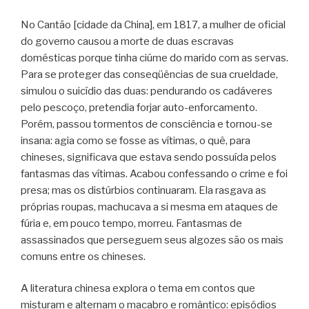
No Cantão [cidade da China], em 1817, a mulher de oficial
do governo causou a morte de duas escravas
domésticas porque tinha ciúme do marido com as servas.
Para se proteger das conseqüências de sua crueldade,
simulou o suicídio das duas: pendurando os cadáveres
pelo pescoço, pretendia forjar auto-enforcamento.
Porém, passou tormentos de consciência e tornou-se
insana: agia como se fosse as vítimas, o quê, para
chineses, significava que estava sendo possuída pelos
fantasmas das vítimas. Acabou confessando o crime e foi
presa; mas os distúrbios continuaram. Ela rasgava as
próprias roupas, machucava a si mesma em ataques de
fúria e, em pouco tempo, morreu. Fantasmas de
assassinados que perseguem seus algozes são os mais
comuns entre os chineses.
A literatura chinesa explora o tema em contos que
misturam e alternam o macabro e romântico: episódios