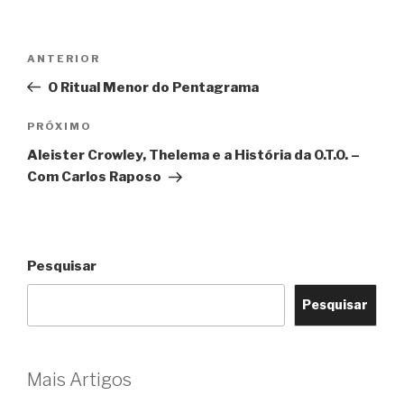
Navegação
Post
ANTERIOR
de
anterior
O Ritual Menor do Pentagrama
Post
Próximo
PRÓXIMO
post
Aleister Crowley, Thelema e a História da O.T.O. –
Com Carlos Raposo
Pesquisar
Pesquisar
Mais Artigos