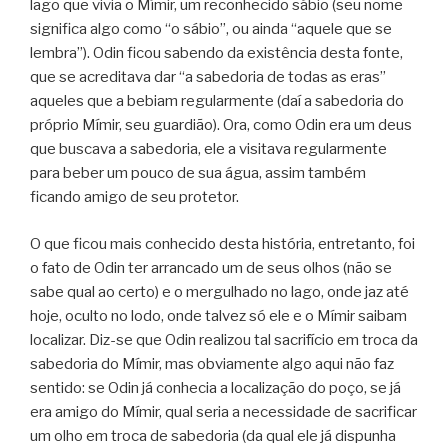
lago que vivia o Mímir, um reconhecido sábio (seu nome
significa algo como “o sábio”, ou ainda “aquele que se
lembra”). Odin ficou sabendo da existência desta fonte,
que se acreditava dar “a sabedoria de todas as eras”
aqueles que a bebiam regularmente (daí a sabedoria do
próprio Mímir, seu guardião). Ora, como Odin era um deus
que buscava a sabedoria, ele a visitava regularmente
para beber um pouco de sua água, assim também
ficando amigo de seu protetor.
O que ficou mais conhecido desta história, entretanto, foi
o fato de Odin ter arrancado um de seus olhos (não se
sabe qual ao certo) e o mergulhado no lago, onde jaz até
hoje, oculto no lodo, onde talvez só ele e o Mímir saibam
localizar. Diz-se que Odin realizou tal sacrifício em troca da
sabedoria do Mímir, mas obviamente algo aqui não faz
sentido: se Odin já conhecia a localização do poço, se já
era amigo do Mímir, qual seria a necessidade de sacrificar
um olho em troca de sabedoria (da qual ele já dispunha