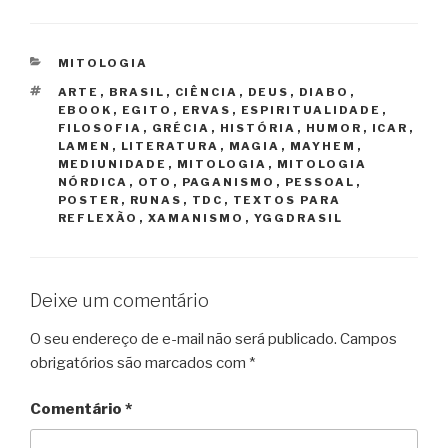
CATEGORIAS
MITOLOGIA
TAGS
ARTE
,
BRASIL
,
CIÊNCIA
,
DEUS
,
DIABO
,
EBOOK
,
EGITO
,
ERVAS
,
ESPIRITUALIDADE
,
FILOSOFIA
,
GRÉCIA
,
HISTÓRIA
,
HUMOR
,
ICAR
,
LAMEN
,
LITERATURA
,
MAGIA
,
MAYHEM
,
MEDIUNIDADE
,
MITOLOGIA
,
MITOLOGIA
NÓRDICA
,
OTO
,
PAGANISMO
,
PESSOAL
,
POSTER
,
RUNAS
,
TDC
,
TEXTOS PARA
REFLEXÃO
,
XAMANISMO
,
YGGDRASIL
Deixe um comentário
O seu endereço de e-mail não será publicado.
Campos
obrigatórios são marcados com
*
Comentário
*