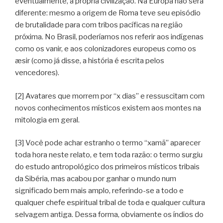
eventualmente, a própria civilização. Na Europa não será
diferente: mesmo a origem de Roma teve seu episódio
de brutalidade para com tribos pacíficas na região
próxima. No Brasil, poderíamos nos referir aos indígenas
como os vanir, e aos colonizadores europeus como os
æsir (como já disse, a história é escrita pelos
vencedores).
[2] Avatares que morrem por “x dias” e ressuscitam com
novos conhecimentos místicos existem aos montes na
mitologia em geral.
[3] Você pode achar estranho o termo “xamã” aparecer
toda hora neste relato, e tem toda razão: o termo surgiu
do estudo antropológico dos primeiros místicos tribais
da Sibéria, mas acabou por ganhar o mundo num
significado bem mais amplo, referindo-se a todo e
qualquer chefe espiritual tribal de toda e qualquer cultura
selvagem antiga. Dessa forma, obviamente os índios do