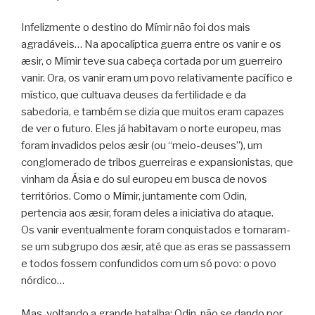
Infelizmente o destino do Mímir não foi dos mais
agradáveis… Na apocalíptica guerra entre os vanir e os
æsir, o Mímir teve sua cabeça cortada por um guerreiro
vanir. Ora, os vanir eram um povo relativamente pacífico e
místico, que cultuava deuses da fertilidade e da
sabedoria, e também se dizia que muitos eram capazes
de ver o futuro. Eles já habitavam o norte europeu, mas
foram invadidos pelos æsir (ou “meio-deuses”), um
conglomerado de tribos guerreiras e expansionistas, que
vinham da Ásia e do sul europeu em busca de novos
territórios. Como o Mímir, juntamente com Odin,
pertencia aos æsir, foram deles a iniciativa do ataque.
Os vanir eventualmente foram conquistados e tornaram-
se um subgrupo dos æsir, até que as eras se passassem
e todos fossem confundidos com um só povo: o povo
nórdico…
Mas, voltando a grande batalha: Odin, não se dando por