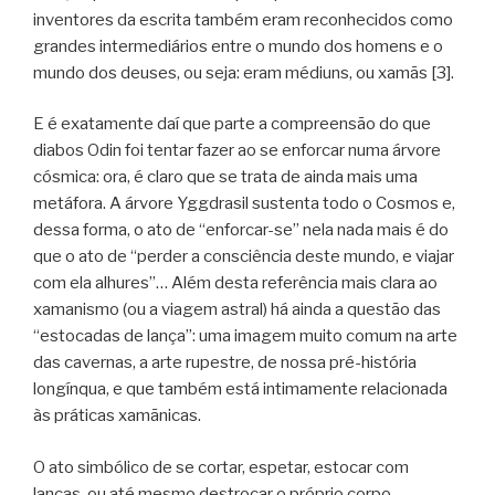
inventores da escrita também eram reconhecidos como
grandes intermediários entre o mundo dos homens e o
mundo dos deuses, ou seja: eram médiuns, ou xamãs [3].
E é exatamente daí que parte a compreensão do que
diabos Odin foi tentar fazer ao se enforcar numa árvore
cósmica: ora, é claro que se trata de ainda mais uma
metáfora. A árvore Yggdrasil sustenta todo o Cosmos e,
dessa forma, o ato de “enforcar-se” nela nada mais é do
que o ato de “perder a consciência deste mundo, e viajar
com ela alhures”… Além desta referência mais clara ao
xamanismo (ou a viagem astral) há ainda a questão das
“estocadas de lança”: uma imagem muito comum na arte
das cavernas, a arte rupestre, de nossa pré-história
longínqua, e que também está intimamente relacionada
às práticas xamãnicas.
O ato simbólico de se cortar, espetar, estocar com
lanças, ou até mesmo destroçar o próprio corpo,