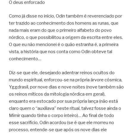
O deus enforcado
Como já disse no início, Odin também é reverenciado por
ter trazido ao conhecimento dos homens as runas, que
nada mais eram do que o primeiro alfabeto do povo
nórdico, o que possibilitou a origem da escrita entre eles.
O que eu não mencionei é o quão estranha é, a primeira
vista, a história que nos conta como Odin obteve tal
conhecimento…
Diz-se que ele, desejando adentrar reinos ocultos do
mundo espiritual, enforcou-se na própria árvore cósmica,
Yggdrasil, por nove dias e nove noites (nove também são
os reinos míticos da mitologia nórdica em geral),
enquanto era estocado por sua própria lança (não está
claro quem o “auxiliava” neste ritual, talvez fosse ainda o
Mímir quando tinha o corpo inteiro)… Ao final de todo
esse sacrifício, Odin acordou (se é que ele morreu no
processo, entende-se que após os nove dias ele