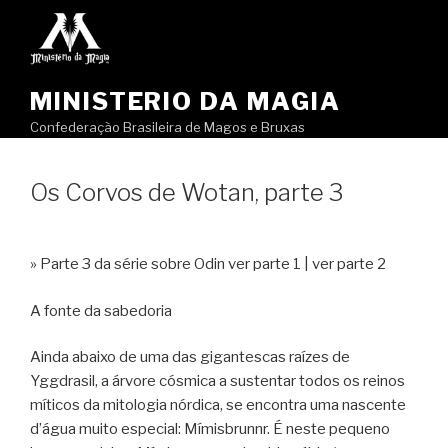
Pular
para
o
conteúdo
MINISTERIO DA MAGIA
Confederação Brasileira de Magos e Bruxas
Os Corvos de Wotan, parte 3
» Parte 3 da série sobre Odin ver parte 1 | ver parte 2
A fonte da sabedoria
Ainda abaixo de uma das gigantescas raízes de
Yggdrasil, a árvore cósmica a sustentar todos os reinos
míticos da mitologia nórdica, se encontra uma nascente
d’água muito especial: Mímisbrunnr. É neste pequeno