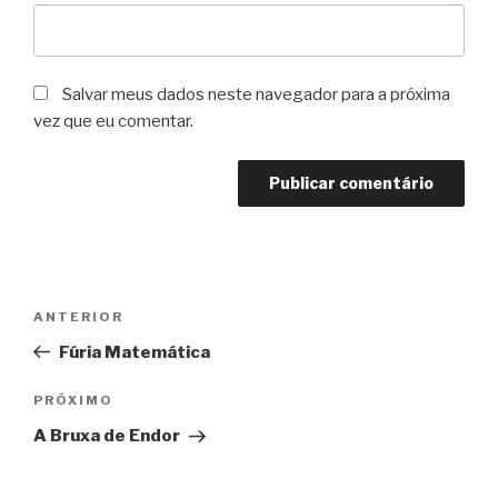
Salvar meus dados neste navegador para a próxima
vez que eu comentar.
Navegação
Post
ANTERIOR
de
anterior
Fúria Matemática
Post
Próximo
PRÓXIMO
post
A Bruxa de Endor