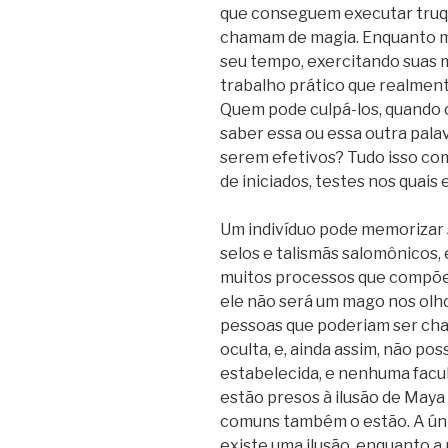
que conseguem executar truqu
chamam de magia. Enquanto m
seu tempo, exercitando suas m
trabalho prático que realmen
Quem pode culpá-los, quando c
saber essa ou essa outra pala
serem efetivos? Tudo isso co
de iniciados, testes nos quais
Um indivíduo pode memorizar s
selos e talismãs salomônicos
muitos processos que compõem
ele não será um mago nos olho
pessoas que poderiam ser cham
oculta, e, ainda assim, não pos
estabelecida, e nenhuma facul
estão presos à ilusão de Ma
comuns também o estão. A úni
existe uma ilusão, enquanto a