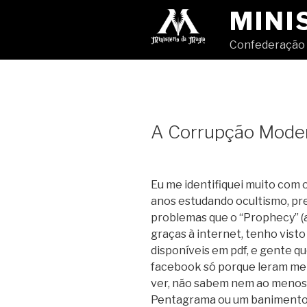
Pular
MINI
para
o
Confederação 
conteúdo
A Corrupção Mode
Eu me identifiquei muito com 
anos estudando ocultismo, p
problemas que o “Prophecy” (a
graças à internet, tenho vist
disponíveis em pdf, e gente q
facebook só porque leram meia
ver, não sabem nem ao menos f
Pentagrama ou um banimento 