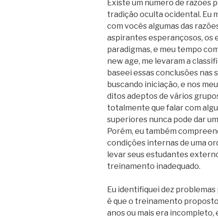
Existe um número de razões pa
tradição oculta ocidental. Eu 
com vocês algumas das razões
aspirantes esperançosos, os 
paradigmas, e meu tempo com 
new age, me levaram a classif
baseei essas conclusões nas 
buscando iniciação, e nos me
ditos adeptos de vários grupo
totalmente que falar com alg
superiores nunca pode dar u
Porém, eu também compreendo
condições internas de uma or
levar seus estudantes extern
treinamento inadequado.
Eu identifiquei dez problemas 
é que o treinamento proposto
anos ou mais era incompleto, e