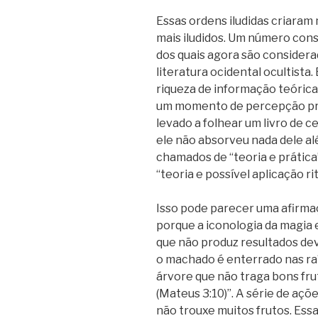
Essas ordens iludidas criaram
mais iludidos. Um número consi
dos quais agora são considera
literatura ocidental ocultista.
riqueza de informação teórica
um momento de percepção prá
levado a folhear um livro de 
ele não absorveu nada dele alé
chamados de “teoria e prátic
“teoria e possível aplicação rit
Isso pode parecer uma afirmaçã
porque a iconologia da magia 
que não produz resultados dev
o machado é enterrado nas raí
árvore que não traga bons frut
(Mateus 3:10)”. A série de açõe
não trouxe muitos frutos. Ess