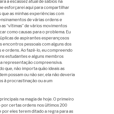
ra a escassez atual de sábios na
me esforçarei aqui para compartilhar
 que as minhas experiências com
ensinamentos de várias ordens e
as “vítimas” de vários movimentos
icar como causas para o problema. Eu
súplicas de aspirantes esperançosos
us encontros pessoais com alguns dos
s e ordens. Ao fazê-lo, eu compreendo
uns estudantes e alguns membros
ma representação compreensiva.
 que, não importa quão ideais as
dem possam ou não ser, ela não deveria
os à procrastinação ou a um
principais na magia de hoje. O primeiro
 por certas ordens nos últimos 200
 por eles terem ditado a regra para as