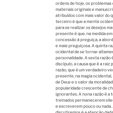
ordens de hoje, os problemas
materiais originais e manuscr
atribuídos com mais valor do 
terceiro é que a mente ociden
para se realizar os desejos ma
presente é que, na medida em
concessão à preguiça, a abor
e mais preguiçosa. A quinta r
ocidental de se tornar altame
personalidade. A sexta razão 
discípulo, a causa que é a rai
razão, que é um verdadeiro v
presente, na magia ocidental, 
de Deus e o valor da moralidad
popularidade crescente de ch
ignorantes. A nona razão é a
treinados permanecerem sile
e escreverem pouco ou nada. 
discutiremos é a atenção dad