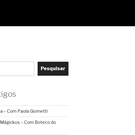
Pesquisar
tigos
ca – Com Paola Giometti
 Mágickos – Com Boteco do