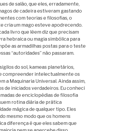
es de salão, que eles, erradamente,
agos de cadeira estiveram gastando
entes com teorias e filosofias, o
te cria um mago esteve apodrecendo.
ada livro que lêem diz que precisam
vra hebraica ou magia simbólica para
mpõe as armadilhas postas para o teste
 essas “autoridades” não passaram.
igilos do sol, kameas planetários,
, e compreender intelectualmente os
 a Maquinaria Universal. Ainda assim,
s de iniciados verdadeiros. Eu conheci
adas de enciclopédias de filosofia
suem rotina diária de prática
dade mágica de qualquer tipo. Eles
ya do mesmo modo que os homens
ca diferença é que eles sabem que
 maioria nem se apercebe disso.