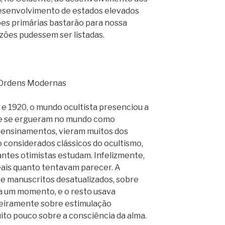
esenvolvimento de estados elevados
ões primárias bastarão para nossa
zões pudessem ser listadas.
 Ordens Modernas
 1920, o mundo ocultista presenciou a
ue se ergueram no mundo como
s ensinamentos, vieram muitos dos
o considerados clássicos do ocultismo,
antes otimistas estudam. Infelizmente,
eais quanto tentavam parecer. A
te manuscritos desatualizados, sobre
 a um momento, e o resto usava
eiramente sobre estimulação
uito pouco sobre a consciência da alma.