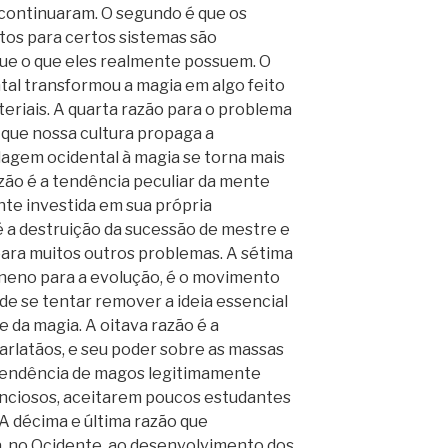
 continuaram. O segundo é que os
itos para certos sistemas são
que o que eles realmente possuem. O
tal transformou a magia em algo feito
teriais. A quarta razão para o problema
 que nossa cultura propaga a
dagem ocidental à magia se torna mais
azão é a tendência peculiar da mente
nte investida em sua própria
é a destruição da sucessão de mestre e
z para muitos outros problemas. A sétima
eneno para a evolução, é o movimento
de se tentar remover a ideia essencial
e da magia. A oitava razão é a
arlatãos, e seu poder sobre as massas
 tendência de magos legitimamente
nciosos, aceitarem poucos estudantes
A décima e última razão que
a, no Ocidente, ao desenvolvimento dos