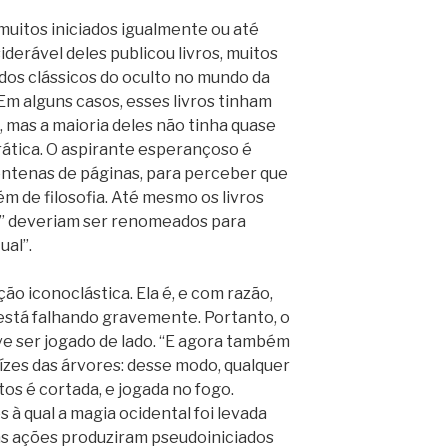
 muitos iniciados igualmente ou até
derável deles publicou livros, muitos
dos clássicos do oculto no mundo da
 Em alguns casos, esses livros tinham
, mas a maioria deles não tinha quase
tica. O aspirante esperançoso é
centenas de páginas, para perceber que
m de filosofia. Até mesmo os livros
a” deveriam ser renomeados para
ual”.
o iconoclástica. Ela é, e com razão,
está falhando gravemente. Portanto, o
e ser jogado de lado. “E agora também
zes das árvores: desse modo, qualquer
os é cortada, e jogada no fogo.
s à qual a magia ocidental foi levada
as ações produziram pseudoiniciados