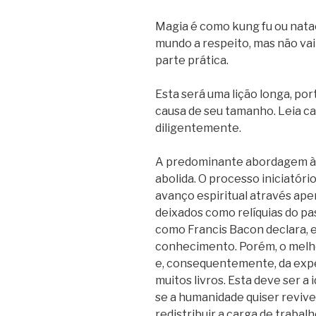
Magia é como kung fu ou nataç
mundo a respeito, mas não vai
parte prática.
Esta será uma lição longa, por
causa de seu tamanho. Leia ca
diligentemente.
A predominante abordagem à m
abolida. O processo iniciatóri
avanço espiritual através a
deixados como relíquias do pa
como Francis Bacon declara, 
conhecimento. Porém, o melho
e, consequentemente, da expe
muitos livros. Esta deve ser a
se a humanidade quiser reviv
redistribuir a carga de trabal