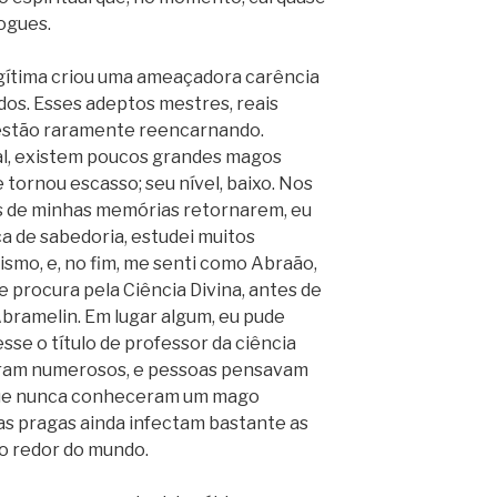
ogues.
gítima criou uma ameaçadora carência
dos. Esses adeptos mestres, reais
estão raramente reencarnando.
ral, existem poucos grandes magos
 tornou escasso; seu nível, baixo. Nos
s de minhas memórias retornarem, eu
sca de sabedoria, estudei muitos
smo, e, no fim, me senti como Abraão,
e procura pela Ciência Divina, antes de
bramelin. Em lugar algum, eu pude
e o título de professor da ciência
 eram numerosos, e pessoas pensavam
que nunca conheceram um mago
as pragas ainda infectam bastante as
ao redor do mundo.