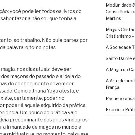
Mediunidade &
ão: você pode ler todos os livros do
Consciência n
 saber fazer a não ser que tenha a
Martins
Magos Cristãos
Cristianismo 
tanto, ao trabalho. Não pule partes por
da palavra, e tome notas
A Sociedade T
Santo Daime e
agia, nos dias atuais, deve ser
A Magia do Ca
o dos maçons do passado e a ideia do
A Arte de pro
penas do conhecimento devem ser
França
ssado. Como a Jnana Yoga atesta, e
existe, certamente, poder no
Pequeno ensai
r poder é aquele adquirido da prática
Exercício Prát
riência. Um pouco de prática vale
 ideia predominante dos anos vindouros,
er a irmandade de magos no mundo e
ho espiritual que, no momento, cai quase