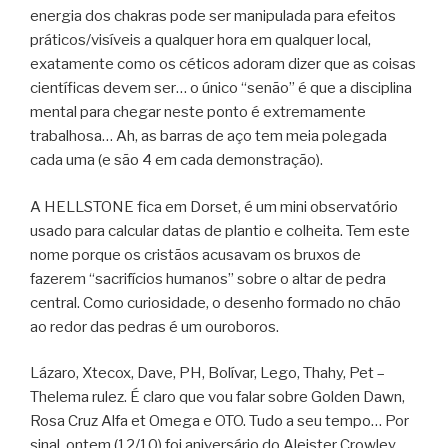
energia dos chakras pode ser manipulada para efeitos
práticos/visíveis a qualquer hora em qualquer local,
exatamente como os céticos adoram dizer que as coisas
científicas devem ser… o único “senão” é que a disciplina
mental para chegar neste ponto é extremamente
trabalhosa… Ah, as barras de aço tem meia polegada
cada uma (e são 4 em cada demonstração).
A HELLSTONE fica em Dorset, é um mini observatório
usado para calcular datas de plantio e colheita. Tem este
nome porque os cristãos acusavam os bruxos de
fazerem “sacrifícios humanos” sobre o altar de pedra
central. Como curiosidade, o desenho formado no chão
ao redor das pedras é um ouroboros.
Lázaro, Xtecox, Dave, PH, Bolívar, Lego, Thahy, Pet –
Thelema rulez. É claro que vou falar sobre Golden Dawn,
Rosa Cruz Alfa et Omega e OTO. Tudo a seu tempo… Por
sinal, ontem (12/10) foi aniversário do Aleister Crowley.