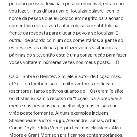
percebi que isso deixaria o post interminável, então não
vou fazer… mas dá pra usar o “localizar palavra” com o
nome da pessoa que eu coloco em negrito para achar o
comentário dela, e vou tentar colocar um subtítulo na
frente da resposta para ajudar o povo a se localizar. E
outra… de acordo com um dos comentários, a gente só
escreve estas colunas para fazer vocês visitarem as
páginas do site, então esta é uma conspiração para fazer
vocês voltarem inúmeras vezes nos meus posts… =D
Caio – Sobre o Benitez. Sim, ele é autor de ficção, mas…
até ai… eu também sou… muitos autores de ficção
(escritores, tanto de livros quanto de HQs) eram (e são)
ocultistas e usam o recurso da “ficção” para preparar a
mente das pessoas para aceitar algumas coisas que
virão posteriormente. Alguns exemplos incluem
Shakespeare, Victor Hugo, Alexandre Dumas, Arthur
Conan Doyle e Julio Verne, pra ficar nos clássicos. Alan
Moore e Grant Morrison pra ficar nos contemporâneos.