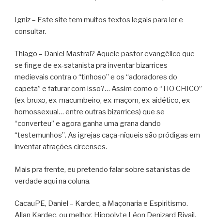
Igniz – Este site tem muitos textos legais para ler e
consultar.
Thiago – Daniel Mastral? Aquele pastor evangélico que
se finge de ex-satanista pra inventar bizarrices
medievais contra o “tinhoso” e os “adoradores do
capeta” e faturar com isso?… Assim como o “TIO CHICO”
(ex-bruxo, ex-macumbeiro, ex-maçom, ex-aidético, ex-
homossexual… entre outras bizarrices) que se
“converteu” e agora ganha uma grana dando
“testemunhos”. As igrejas caça-níqueis são pródigas em
inventar atrações circenses.
Mais pra frente, eu pretendo falar sobre satanistas de
verdade aqui na coluna.
CacauPE, Daniel – Kardec, a Maçonaria e Espiritismo.
Allan Kardec, ou melhor, Hippolyte Léon Denizard Rivail,