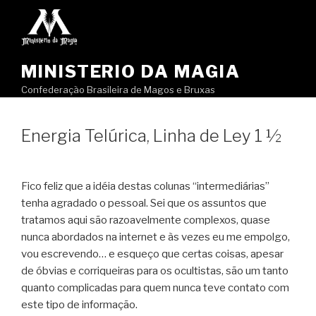
Pular
para
o
conteúdo
MINISTERIO DA MAGIA
Confederação Brasileira de Magos e Bruxas
Energia Telúrica, Linha de Ley 1 ½
Fico feliz que a idéia destas colunas “intermediárias”
tenha agradado o pessoal. Sei que os assuntos que
tratamos aqui são razoavelmente complexos, quase
nunca abordados na internet e às vezes eu me empolgo,
vou escrevendo… e esqueço que certas coisas, apesar
de óbvias e corriqueiras para os ocultistas, são um tanto
quanto complicadas para quem nunca teve contato com
este tipo de informação.