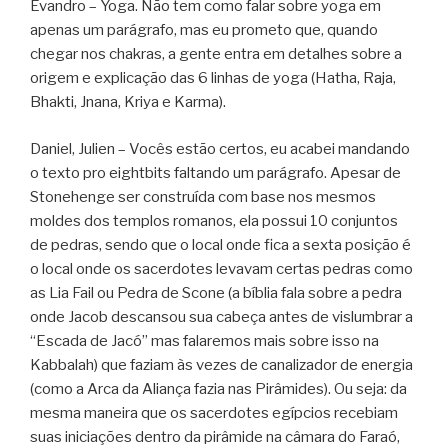
Evandro – Yoga. Não tem como falar sobre yoga em
apenas um parágrafo, mas eu prometo que, quando
chegar nos chakras, a gente entra em detalhes sobre a
origem e explicação das 6 linhas de yoga (Hatha, Raja,
Bhakti, Jnana, Kriya e Karma).
Daniel, Julien – Vocês estão certos, eu acabei mandando
o texto pro eightbits faltando um parágrafo. Apesar de
Stonehenge ser construída com base nos mesmos
moldes dos templos romanos, ela possui 10 conjuntos
de pedras, sendo que o local onde fica a sexta posição é
o local onde os sacerdotes levavam certas pedras como
as Lia Fail ou Pedra de Scone (a bíblia fala sobre a pedra
onde Jacob descansou sua cabeça antes de vislumbrar a
“Escada de Jacó” mas falaremos mais sobre isso na
Kabbalah) que faziam às vezes de canalizador de energia
(como a Arca da Aliança fazia nas Pirâmides). Ou seja: da
mesma maneira que os sacerdotes egípcios recebiam
suas iniciações dentro da pirâmide na câmara do Faraó,