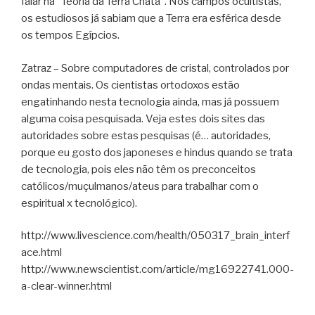
falar na “Teoria da Terra Chata”. Nos campos ocultistas,
os estudiosos já sabiam que a Terra era esférica desde
os tempos Egípcios.
Zatraz – Sobre computadores de cristal, controlados por
ondas mentais. Os cientistas ortodoxos estão
engatinhando nesta tecnologia ainda, mas já possuem
alguma coisa pesquisada. Veja estes dois sites das
autoridades sobre estas pesquisas (é… autoridades,
porque eu gosto dos japoneses e hindus quando se trata
de tecnologia, pois eles não têm os preconceitos
católicos/muçulmanos/ateus para trabalhar com o
espiritual x tecnológico).
http://www.livescience.com/health/050317_brain_interf
ace.html
http://www.newscientist.com/article/mg16922741.000-
a-clear-winner.html