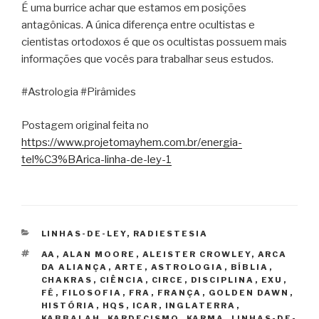
É uma burrice achar que estamos em posições
antagônicas. A única diferença entre ocultistas e
cientistas ortodoxos é que os ocultistas possuem mais
informações que vocês para trabalhar seus estudos.
#Astrologia #Pirâmides
Postagem original feita no
https://www.projetomayhem.com.br/energia-
tel%C3%BArica-linha-de-ley-1
CATEGORIAS
LINHAS-DE-LEY
,
RADIESTESIA
TAGS
AA
,
ALAN MOORE
,
ALEISTER CROWLEY
,
ARCA
DA ALIANÇA
,
ARTE
,
ASTROLOGIA
,
BÍBLIA
,
CHAKRAS
,
CIÊNCIA
,
CIRCE
,
DISCIPLINA
,
EXU
,
FÉ
,
FILOSOFIA
,
FRA
,
FRANÇA
,
GOLDEN DAWN
,
HISTÓRIA
,
HQS
,
ICAR
,
INGLATERRA
,
KABBALAH
,
KARDECISMO
,
KARMA
,
LINHAS-DE-