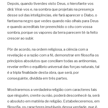
Depois, quando tiverdes visto Deus, o hierofante vos
dirá: Virai-vos e, na sombra que projetais na presença
desse sol das inteligências, ele fará aparecer o Diabo, o
fantasma negro que vedes quando não olhais para Deus
e quando acreditais ter preenchido o céu com vossa
sombra, porque os vapores da terra parecem tê-la feito
crescer ao subir.
Pôr de acordo, na ordem religiosa, a ciência com a
revelação e a razão com a fé, demonstrar em filosofia os
princípios absolutos que conciliam todas as antinomias,
revelar enfim o equilíbrio universal das forças naturais, tal
é a tripla finalidade desta obra, que será, por
conseguinte, dividida em três partes.
Mostraremos a verdadeira religião com caracteres tais
que ninguém, crente ou não, poderá desconhecê-la, será
o absoluto em matéria de religião. Estabeleceremos, em
filosofia, os caracteres imutáveis dessa verdade, que é,