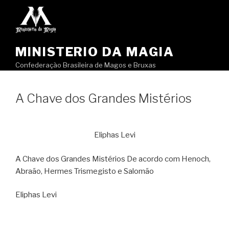
Pular
para
o
conteúdo
MINISTERIO DA MAGIA
Confederação Brasileira de Magos e Bruxas
A Chave dos Grandes Mistérios
Eliphas Levi
A Chave dos Grandes Mistérios De acordo com Henoch,
Abraão, Hermes Trismegisto e Salomão
Eliphas Levi