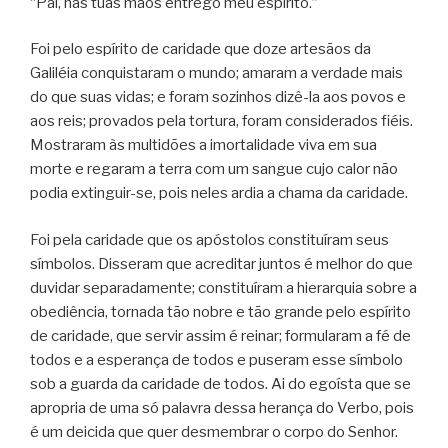
“Pai, nas tuas mãos entrego meu espírito.”
Foi pelo espírito de caridade que doze artesãos da
Galiléia conquistaram o mundo; amaram a verdade mais
do que suas vidas; e foram sozinhos dizê-la aos povos e
aos reis; provados pela tortura, foram considerados fiéis.
Mostraram às multidões a imortalidade viva em sua
morte e regaram a terra com um sangue cujo calor não
podia extinguir-se, pois neles ardia a chama da caridade.
Foi pela caridade que os apóstolos constituíram seus
símbolos. Disseram que acreditar juntos é melhor do que
duvidar separadamente; constituíram a hierarquia sobre a
obediência, tornada tão nobre e tão grande pelo espírito
de caridade, que servir assim é reinar; formularam a fé de
todos e a esperança de todos e puseram esse símbolo
sob a guarda da caridade de todos. Ai do egoísta que se
apropria de uma só palavra dessa herança do Verbo, pois
é um deicida que quer desmembrar o corpo do Senhor.