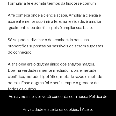
Formular a fé é admitir termos da hipótese comum.
A fé começa onde a ciência acaba. Ampliar a ciência é
aparentemente suprimir a fé, e, na realidade, é ampliar
igualmente seu domínio, pois é ampliar sua base.
Só se pode adivinhar o desconhecido por suas
proporções supostas ou passíveis de serem supostas
do conhecido.
A analogia era o dogma único dos antigos magos.
Dogma verdadeiramente mediador, pois é metade
científico, metade hipotético, metade razão e metade
poesia. Esse dogma foi e será sempre o gerador de
todos os outros.
Ao navegar no site você concorda com nossa Política de
O que é o Homem-Deus? É o que realiza na vida mais
humana o ideal mais divino.
Privacidade e aceita os cookies.
|
Aceito