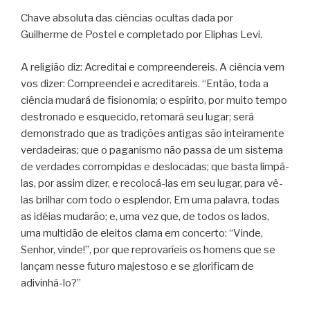
Chave absoluta das ciências ocultas dada por
Guilherme de Postel e completado por Eliphas Levi.
A religião diz: Acreditai e compreendereis. A ciência vem
vos dizer: Compreendei e acreditareis. “Então, toda a
ciência mudará de fisionomia; o espírito, por muito tempo
destronado e esquecido, retomará seu lugar; será
demonstrado que as tradições antigas são inteiramente
verdadeiras; que o paganismo não passa de um sistema
de verdades corrompidas e deslocadas; que basta limpá-
las, por assim dizer, e recolocá-las em seu lugar, para vê-
las brilhar com todo o esplendor. Em uma palavra, todas
as idéias mudarão; e, uma vez que, de todos os lados,
uma multidão de eleitos clama em concerto: “Vinde,
Senhor, vinde!”, por que reprovaríeis os homens que se
lançam nesse futuro majestoso e se glorificam de
adivinhá-lo?”