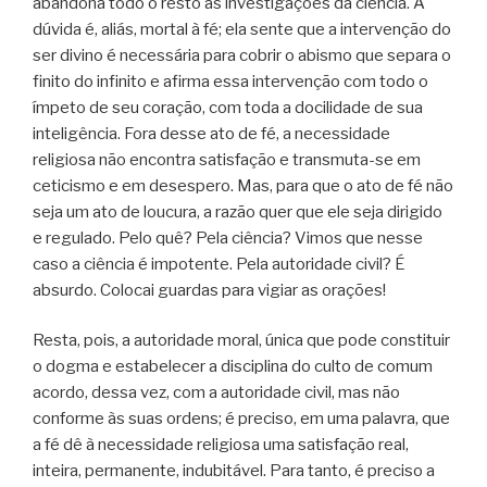
abandona todo o resto às investigações da ciência. A
dúvida é, aliás, mortal à fé; ela sente que a intervenção do
ser divino é necessária para cobrir o abismo que separa o
finito do infinito e afirma essa intervenção com todo o
ímpeto de seu coração, com toda a docilidade de sua
inteligência. Fora desse ato de fé, a necessidade
religiosa não encontra satisfação e transmuta-se em
ceticismo e em desespero. Mas, para que o ato de fé não
seja um ato de loucura, a razão quer que ele seja dirigido
e regulado. Pelo quê? Pela ciência? Vimos que nesse
caso a ciência é impotente. Pela autoridade civil? É
absurdo. Colocai guardas para vigiar as orações!
Resta, pois, a autoridade moral, única que pode constituir
o dogma e estabelecer a disciplina do culto de comum
acordo, dessa vez, com a autoridade civil, mas não
conforme às suas ordens; é preciso, em uma palavra, que
a fé dê à necessidade religiosa uma satisfação real,
inteira, permanente, indubitável. Para tanto, é preciso a