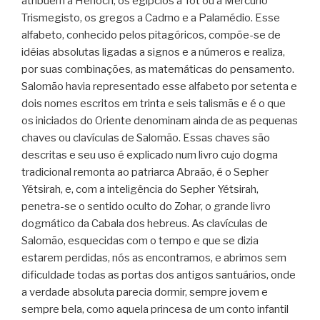
atribuem a Henoch, os egípcios a Tot ou a Mercúrio
Trismegisto, os gregos a Cadmo e a Palamédio. Esse
alfabeto, conhecido pelos pitagóricos, compõe-se de
idéias absolutas ligadas a signos e a números e realiza,
por suas combinações, as matemáticas do pensamento.
Salomão havia representado esse alfabeto por setenta e
dois nomes escritos em trinta e seis talismãs e é o que
os iniciados do Oriente denominam ainda de as pequenas
chaves ou clavículas de Salomão. Essas chaves são
descritas e seu uso é explicado num livro cujo dogma
tradicional remonta ao patriarca Abraão, é o Sepher
Yétsirah, e, com a inteligência do Sepher Yétsirah,
penetra-se o sentido oculto do Zohar, o grande livro
dogmático da Cabala dos hebreus. As clavículas de
Salomão, esquecidas com o tempo e que se dizia
estarem perdidas, nós as encontramos, e abrimos sem
dificuldade todas as portas dos antigos santuários, onde
a verdade absoluta parecia dormir, sempre jovem e
sempre bela, como aquela princesa de um conto infantil